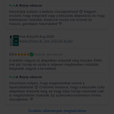
A Rejoy válasza
Köszönjük szépen a kedves visszajelzésed! 😊 Nagyon
örülünk, hogy elégedett vagy a készülék állapotával, és hogy
tökéletesen működik. Kívánunk hozzá sok örömet és
hosszú, gondtalan használatot! 💚
Poór Erika
,
05 Aug 2026
Apple iPhone 16, Teal, 256 GB, Kiváló
5
/5
Vásárlói vélemények
A telefon nagyon jó állapotban érkezett meg hozzám. Eltelt
már pár hónap és azóta is teljesen megfelelően működik.
Elégedett vagyok a termékkel.
A Rejoy válasza
Köszönjük szépen, hogy megosztottad velünk a
tapasztalatodat! 😊 Örömmel olvassuk, hogy a készülék szép
állapotban érkezett meg, és hogy több hónap használat után
is megbízhatóan működik. Ez számunkra különösen fontos
visszajelzés. 💚
További vélemények megtekintése