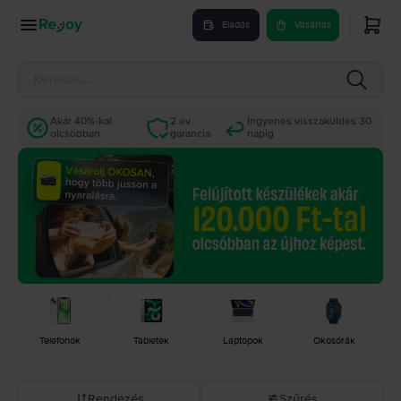
Eladás
Vásárlás
Akár 40%-kal
2 év
Ingyenes visszaküldés 30
olcsóbban
garancia
napig
Telefonok
Tabletek
Laptopok
Okosórák
Rendezés
Szűrés