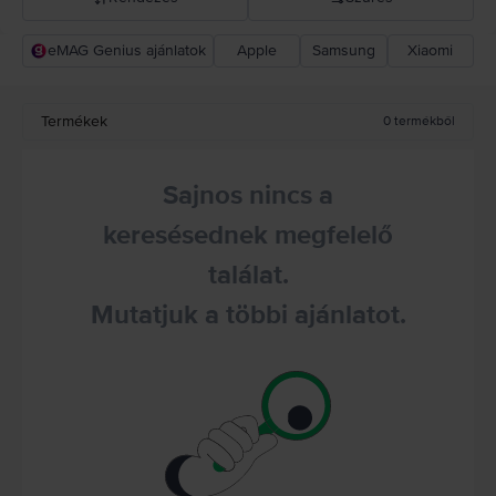
eMAG Genius ajánlatok
Apple
Samsung
Xiaomi
Rejoy ajánlás
Csökkenő ár
Termékek
0
termékből
Növekvő ár
Sajnos nincs a
keresésednek megfelelő
találat.
Mutatjuk a többi ajánlatot.