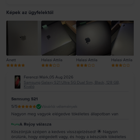
5
4
Képek az ügyfelektől
3
2
1
Anett
Halasi Attila
Halasi Attila
Halasi Attila
Ferenczi Márk
,
05 Aug 2026
Samsung Galaxy S21 Ultra 5G Dual Sim, Black, 128 GB,
Kiváló
Samsung S21
5
/5
Vásárlói vélemények
Nagyon meg vagyok elégedve tökéletes állapotban van
A Rejoy válasza
Köszönjük szépen a kedves visszajelzésed! 🌟 Nagyon
örülünk, hogy elégedett vagy, és hogy a készülék tökéletes