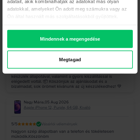
adatait, akik kombinálhatják az adatokat más olyan
Hock József
,
05 Aug 2026
adatokkal, amelyeket Ön adott meg számukra vagy az
Samsung Galaxy S23 Ultra 5G Dual Sim, Graphite, 512 GB,
Kiváló
Ön által használt más szolgáltatásokból gyűjtöttek.
5
/5
Vásárlói vélemények
A készülék (galaxy s23 ultra) makulátlan, a szállítás gyors
pontos, minden kifogástalanul működik, felülmúlta a
Mindennek a megengedése
várakozásaimat, ajánlom nagyon mindenkinek, mindenki jól
jár
A Rejoy válasza
Megtagad
Köszönjük szépen a visszajelzésed! 🤩 Nagyon örülünk,
hogy a Galaxy S23 Ultra felülmúlta az elvárásaidat, és hogy a
készülék állapotával, valamint a gyors kiszállítással is
elégedett voltál. 📦 Köszönjük az ajánlásodat és a
bizalmadat, sok örömet kívánunk az új készülékedhez! 💚
Nagy Mária
,
05 Aug 2026
Apple iPhone 12, Purple, 64 GB, Kiváló
5
/5
Vásárlói vélemények
Nagyon szép állapotban van a telefon és tökéletesen
működik.Köszönöm