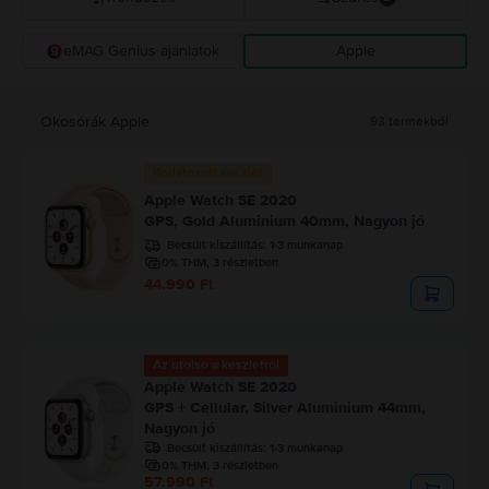
eMAG Genius ajánlatok
Apple
Rejoy ajánlás
Csökkenő ár
Okosórák Apple
93
termékből
Növekvő ár
Korlátozott készlet
Apple Watch SE 2020
GPS, Gold Aluminium 40mm, Nagyon jó
Becsült kiszállítás:
1-3 munkanap
0% THM, 3 részletben
44.990 Ft
Az utolsó a készletről
Apple Watch SE 2020
GPS + Cellular, Silver Aluminium 44mm,
Nagyon jó
Becsült kiszállítás:
1-3 munkanap
0% THM, 3 részletben
57.990 Ft