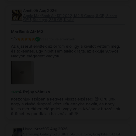
Anett
,
05 Aug 2026
Apple MacBook Air 13″ 2022, M2 8 Cores, 8 GB, 8 core
GPU, Starlight, 256 GB, Kiváló
MacBook Air M2
5
/5
Vásárlói vélemények
Az újszerűt elvitték az orrom elől így a kiválót vettem meg,
és tökéletes. Egy hibát sem találok rajta, az akkuja 97%-os.
Nagyon elégedett vagyok.
A Rejoy válasza
Köszönjük szépen a kedves visszajelzésed! 😊 Örülünk,
hogy a kiváló állapotú készülék ennyire bevált, és hogy
teljes mértékben elégedett vagy vele. Kívánunk hozzá sok
örömet és gondtalan használatot! 💚
Hock József
,
05 Aug 2026
Samsung Galaxy S23 Ultra 5G Dual Sim, Graphite, 512 GB,