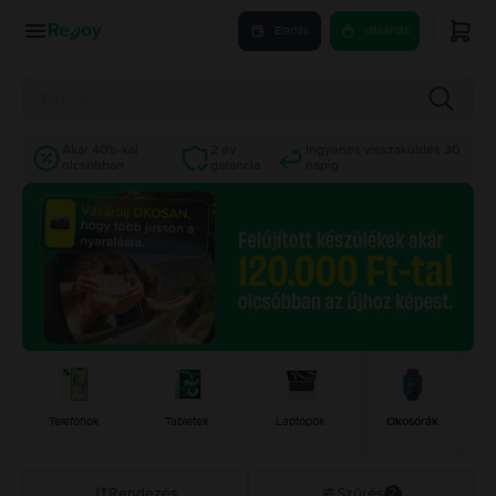
Eladás
Vásárlás
Akár 40%-kal
2 év
Ingyenes visszaküldés 30
olcsóbban
garancia
napig
Telefonok
Tabletek
Laptopok
Okosórák
Rendezés
Szűrés
2