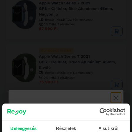
Apple Watch Series 7 2021
GPS + Cellular, Blue Aluminium 45mm,
Nagyon jó
Becsült kiszállítás:
1-3 munkanap
0% THM, 3 részletben
67.990 Ft
Korlátozott készlet
Apple Watch Series 7 2021
GPS + Cellular, Green Aluminium 45mm,
Kiváló
Becsült kiszállítás:
1-3 munkanap
0% THM, 3 részletben
75.990 Ft
Korlátozott készlet
Apple Watch Series 7 2021
GPS + Cellular, Red Aluminium 45mm,
Nagyon jó
Becsült kiszállítás:
1-3 munkanap
Beleegyezés
Részletek
A sütikről
0% THM, 3 részletben