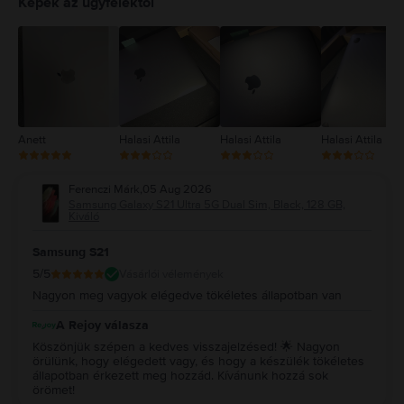
Képek az ügyfelektől
3
2
1
Anett
Halasi Attila
Halasi Attila
Halasi Attila
Ferenczi Márk
,
05 Aug 2026
Samsung Galaxy S21 Ultra 5G Dual Sim, Black, 128 GB,
Kiváló
Samsung S21
5
/5
Vásárlói vélemények
Nagyon meg vagyok elégedve tökéletes állapotban van
A Rejoy válasza
Köszönjük szépen a kedves visszajelzésed! 🌟 Nagyon
örülünk, hogy elégedett vagy, és hogy a készülék tökéletes
állapotban érkezett meg hozzád. Kívánunk hozzá sok
örömet!