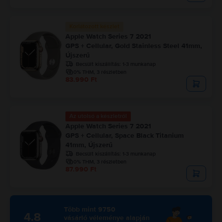
Korlátozott készlet
Apple Watch Series 7 2021
GPS + Cellular, Gold Stainless Steel 41mm,
Újszerű
Becsült kiszállítás:
1-3 munkanap
0% THM, 3 részletben
83.990 Ft
Az utolsó a készletről
Apple Watch Series 7 2021
GPS + Cellular, Space Black Titanium
41mm, Újszerű
Becsült kiszállítás:
1-3 munkanap
0% THM, 3 részletben
87.990 Ft
Több mint 9750
4.8
vásárló véleménye alapján