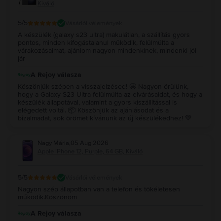
Kiváló
5
/5
Vásárlói vélemények
A készülék (galaxy s23 ultra) makulátlan, a szállítás gyors
pontos, minden kifogástalanul működik, felülmúlta a
várakozásaimat, ajánlom nagyon mindenkinek, mindenki jól
jár
A Rejoy válasza
Köszönjük szépen a visszajelzésed! 🤩 Nagyon örülünk,
hogy a Galaxy S23 Ultra felülmúlta az elvárásaidat, és hogy a
készülék állapotával, valamint a gyors kiszállítással is
elégedett voltál. 📦 Köszönjük az ajánlásodat és a
bizalmadat, sok örömet kívánunk az új készülékedhez! 💚
Nagy Mária
,
05 Aug 2026
Apple iPhone 12, Purple, 64 GB, Kiváló
5
/5
Vásárlói vélemények
Nagyon szép állapotban van a telefon és tökéletesen
működik.Köszönöm
A Rejoy válasza