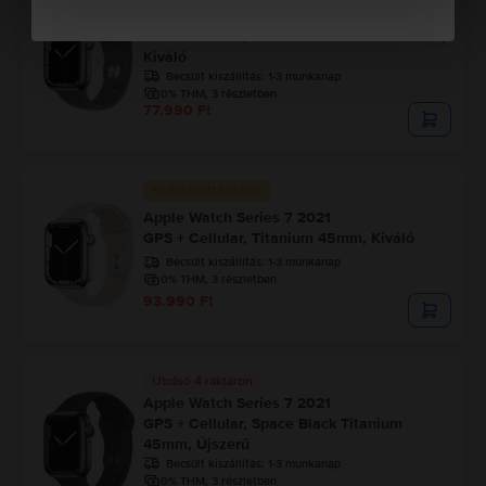
Apple Watch Series 7 2021
GPS + Cellular, Gold Stainless Steel 45mm,
Kiváló
Becsült kiszállítás:
1-3 munkanap
0% THM, 3 részletben
77.990 Ft
Korlátozott készlet
Apple Watch Series 7 2021
GPS + Cellular, Titanium 45mm, Kiváló
Becsült kiszállítás:
1-3 munkanap
0% THM, 3 részletben
93.990 Ft
Utolsó 4 raktáron
Apple Watch Series 7 2021
GPS + Cellular, Space Black Titanium
45mm, Újszerű
Becsült kiszállítás:
1-3 munkanap
0% THM, 3 részletben