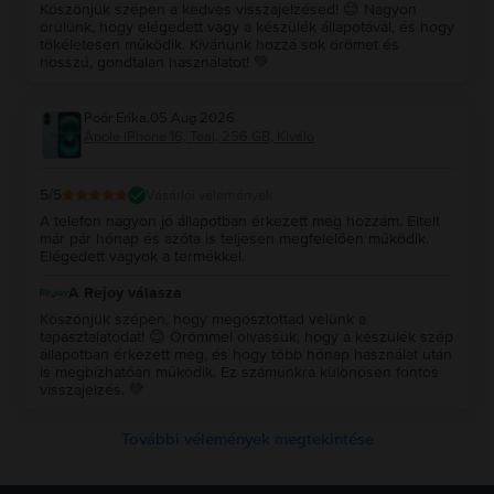
Köszönjük szépen a kedves visszajelzésed! 😊 Nagyon
örülünk, hogy elégedett vagy a készülék állapotával, és hogy
tökéletesen működik. Kívánunk hozzá sok örömet és
hosszú, gondtalan használatot! 💚
Poór Erika
,
05 Aug 2026
Apple iPhone 16, Teal, 256 GB, Kiváló
5
/5
Vásárlói vélemények
A telefon nagyon jó állapotban érkezett meg hozzám. Eltelt
már pár hónap és azóta is teljesen megfelelően működik.
Elégedett vagyok a termékkel.
A Rejoy válasza
Köszönjük szépen, hogy megosztottad velünk a
tapasztalatodat! 😊 Örömmel olvassuk, hogy a készülék szép
állapotban érkezett meg, és hogy több hónap használat után
is megbízhatóan működik. Ez számunkra különösen fontos
visszajelzés. 💚
További vélemények megtekintése