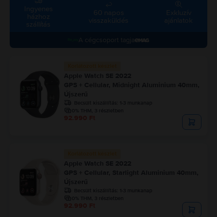
Ingyenes
60 napos
Exkluzív
házhoz
visszaküldés
ajánlatok
szállítás
a cégcsoport tagja
Korlátozott készlet
Apple Watch SE 2022
GPS + Cellular, Midnight Aluminium 40mm,
Újszerű
Becsült kiszállítás:
1-3 munkanap
0% THM, 3 részletben
92.990 Ft
Korlátozott készlet
Apple Watch SE 2022
GPS + Cellular, Starlight Aluminium 40mm,
Újszerű
Becsült kiszállítás:
1-3 munkanap
0% THM, 3 részletben
92.990 Ft