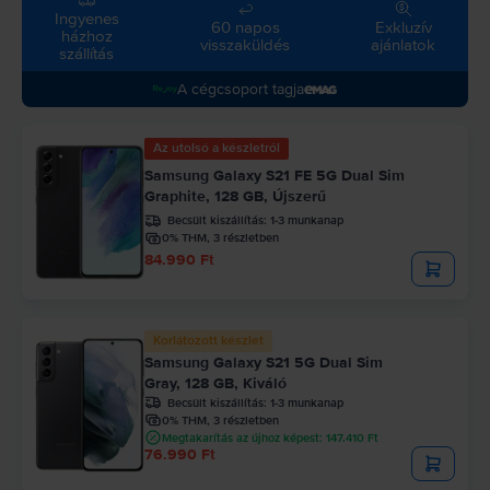
Ingyenes
60 napos
Exkluzív
házhoz
visszaküldés
ajánlatok
szállítás
a cégcsoport tagja
Az utolsó a készletről
Samsung Galaxy S21 FE 5G Dual Sim
Graphite, 128 GB, Újszerű
Becsült kiszállítás:
1-3 munkanap
0% THM, 3 részletben
84.990 Ft
Korlátozott készlet
Samsung Galaxy S21 5G Dual Sim
Gray, 128 GB, Kiváló
Becsült kiszállítás:
1-3 munkanap
0% THM, 3 részletben
Megtakarítás az újhoz képest: 147.410 Ft
76.990 Ft