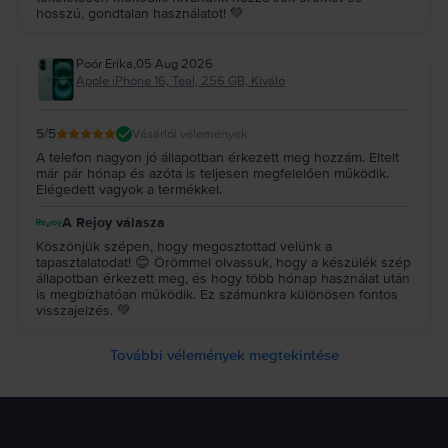
hosszú, gondtalan használatot! 💚
Poór Erika
,
05 Aug 2026
Apple iPhone 16, Teal, 256 GB, Kiváló
5
/5
Vásárlói vélemények
A telefon nagyon jó állapotban érkezett meg hozzám. Eltelt
már pár hónap és azóta is teljesen megfelelően működik.
Elégedett vagyok a termékkel.
A Rejoy válasza
Köszönjük szépen, hogy megosztottad velünk a
tapasztalatodat! 😊 Örömmel olvassuk, hogy a készülék szép
állapotban érkezett meg, és hogy több hónap használat után
is megbízhatóan működik. Ez számunkra különösen fontos
visszajelzés. 💚
További vélemények megtekintése