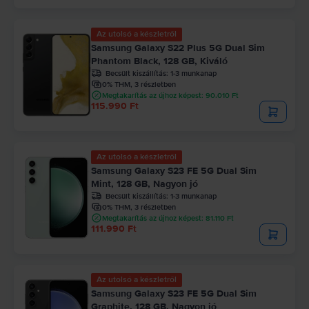
Az utolsó a készletről
Samsung Galaxy S22 Plus 5G Dual Sim
Phantom Black, 128 GB, Kiváló
Becsült kiszállítás:
1-3 munkanap
0% THM, 3 részletben
Megtakarítás az újhoz képest: 90.010 Ft
115.990 Ft
Az utolsó a készletről
Samsung Galaxy S23 FE 5G Dual Sim
Mint, 128 GB, Nagyon jó
Becsült kiszállítás:
1-3 munkanap
0% THM, 3 részletben
Megtakarítás az újhoz képest: 81.110 Ft
111.990 Ft
Az utolsó a készletről
Samsung Galaxy S23 FE 5G Dual Sim
Graphite, 128 GB, Nagyon jó