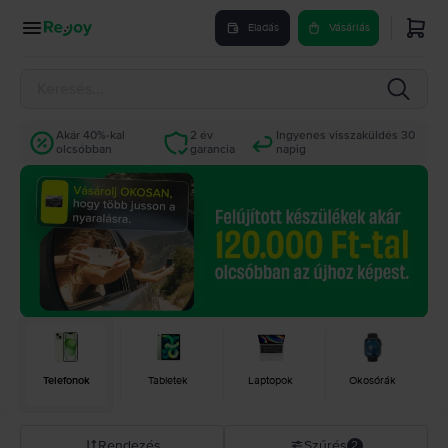
Eladás
Vásárlás
Akár 40%-kal
2 év
Ingyenes visszaküldés 30
olcsóbban
garancia
napig
Telefonok
Tabletek
Laptopok
Okosórák
Rendezés
Szűrés
2