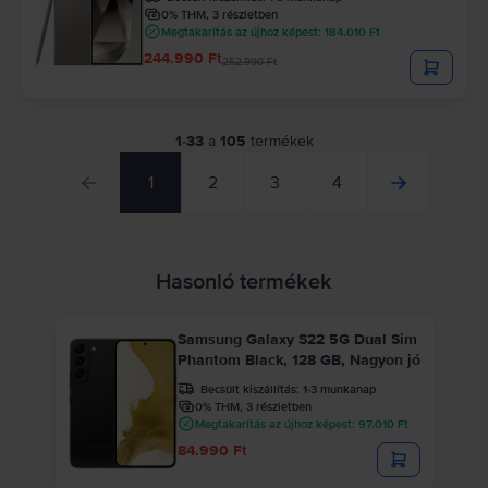
0% THM, 3 részletben
Megtakarítás az újhoz képest: 184.010 Ft
244.990 Ft
252.990 Ft
1
-
33
a
105
termékek
1
2
3
4
Hasonló termékek
Samsung Galaxy S22 5G Dual Sim
Phantom Black, 128 GB, Nagyon jó
Becsült kiszállítás:
1-3 munkanap
0% THM, 3 részletben
Megtakarítás az újhoz képest: 97.010 Ft
84.990 Ft