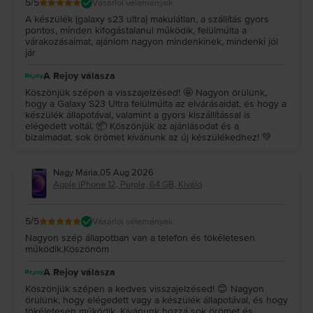
5
/5
Vásárlói vélemények
A készülék (galaxy s23 ultra) makulátlan, a szállítás gyors
pontos, minden kifogástalanul működik, felülmúlta a
várakozásaimat, ajánlom nagyon mindenkinek, mindenki jól
jár
A Rejoy válasza
Köszönjük szépen a visszajelzésed! 🤩 Nagyon örülünk,
hogy a Galaxy S23 Ultra felülmúlta az elvárásaidat, és hogy a
készülék állapotával, valamint a gyors kiszállítással is
elégedett voltál. 📦 Köszönjük az ajánlásodat és a
bizalmadat, sok örömet kívánunk az új készülékedhez! 💚
Nagy Mária
,
05 Aug 2026
Apple iPhone 12, Purple, 64 GB, Kiváló
5
/5
Vásárlói vélemények
Nagyon szép állapotban van a telefon és tökéletesen
működik.Köszönöm
A Rejoy válasza
Köszönjük szépen a kedves visszajelzésed! 😊 Nagyon
örülünk, hogy elégedett vagy a készülék állapotával, és hogy
tökéletesen működik. Kívánunk hozzá sok örömet és