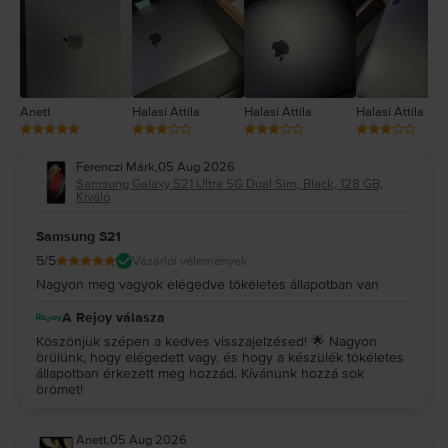
1
Anett
Halasi Attila
Halasi Attila
Halasi Attila
Ferenczi Márk
,
05 Aug 2026
Samsung Galaxy S21 Ultra 5G Dual Sim, Black, 128 GB,
Kiváló
Samsung S21
5
/5
Vásárlói vélemények
Nagyon meg vagyok elégedve tökéletes állapotban van
A Rejoy válasza
Köszönjük szépen a kedves visszajelzésed! 🌟 Nagyon
örülünk, hogy elégedett vagy, és hogy a készülék tökéletes
állapotban érkezett meg hozzád. Kívánunk hozzá sok
örömet!
Anett
,
05 Aug 2026