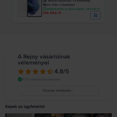
Becsült kiszállítás:
1-3 munkanap
0% THM, 3 részletben
Megtakarítás az újhoz képest: 294.010 Ft
105.990 Ft
A Rejoy vásárlóinak
véleményei
4.8
/5
9750 ellenőrzött értékelés
Összes értékelés
5
4
Képek az ügyfelektől
3
2