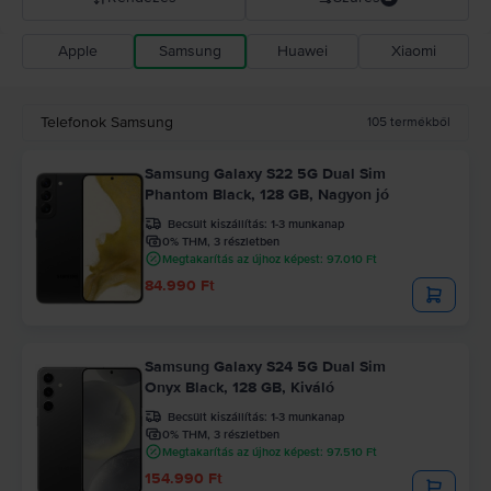
Apple
Samsung
Huawei
Xiaomi
Rejoy ajánlás
Csökkenő ár
Telefonok Samsung
105
termékből
Növekvő ár
Samsung Galaxy S22 5G Dual Sim
Phantom Black, 128 GB, Nagyon jó
Becsült kiszállítás:
1-3 munkanap
0% THM, 3 részletben
Megtakarítás az újhoz képest: 97.010 Ft
84.990 Ft
Samsung Galaxy S24 5G Dual Sim
Onyx Black, 128 GB, Kiváló
Becsült kiszállítás:
1-3 munkanap
0% THM, 3 részletben
Megtakarítás az újhoz képest: 97.510 Ft
154.990 Ft