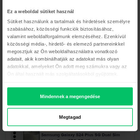
Ez a weboldal sütiket használ
Utolsó 4 raktáron
Sütiket használunk a tartalmak és hirdetések személyre
Samsung Galaxy S24 Plus 5G Dual Sim
szabásához, közösségi funkciók biztosításához,
Cobalt Violet, 256 GB, Nagyon jó
Becsült kiszállítás:
1-3 munkanap
valamint weboldalforgalmunk elemzéséhez. Ezenkívül
0% THM, 3 részletben
közösségi média-, hirdető- és elemező partnereinkkel
Megtakarítás az újhoz képest: 128.710 Ft
181.990 Ft
megosztjuk az Ön weboldalhasználatra vonatkozó
adatait, akik kombinálhatják az adatokat más olyan
adatokkal, amelyeket Ön adott meg számukra vagy az
Korlátozott készlet
Ön által használt más szolgáltatásokból gyűjtöttek.
Samsung Galaxy S24 Plus 5G Dual Sim
Cobalt Violet, 512 GB, Kiváló
Becsült kiszállítás:
1-3 munkanap
Mindennek a megengedése
0% THM, 3 részletben
Megtakarítás az újhoz képest: 124.010 Ft
217.990 Ft
Megtagad
Korlátozott készlet
Samsung Galaxy S24 Plus 5G Dual Sim