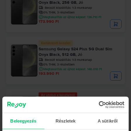
Onyx Black, 256 GB, Jó
Becsült kiszállítás:
1-3 munkanap
0% THM, 3 részletben
Megtakarítás az újhoz képest: 136.710 Ft
173.990 Ft
Korlátozott készlet
Samsung Galaxy S24 Plus 5G Dual Sim
Onyx Black, 512 GB, Jó
Becsült kiszállítás:
1-3 munkanap
0% THM, 3 részletben
Megtakarítás az újhoz képest: 148.010 Ft
193.990 Ft
Az utolsó a készletről
Samsung Galaxy S24 Plus 5G Dual Sim
Amber Yellow, 512 GB, Kiváló
Becsült kiszállítás:
1-3 munkanap
0% THM, 3 részletben
Beleegyezés
Részletek
A sütikről
Megtakarítás az újhoz képest: 124.010 Ft
217.990 Ft