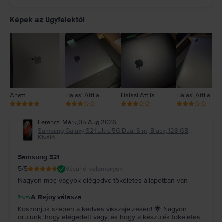
5
4
Képek az ügyfelektől
3
2
1
Anett
Halasi Attila
Halasi Attila
Halasi Attila
Ferenczi Márk
,
05 Aug 2026
Samsung Galaxy S21 Ultra 5G Dual Sim, Black, 128 GB,
Kiváló
Samsung S21
5
/5
Vásárlói vélemények
Nagyon meg vagyok elégedve tökéletes állapotban van
A Rejoy válasza
Köszönjük szépen a kedves visszajelzésed! 🌟 Nagyon
örülünk, hogy elégedett vagy, és hogy a készülék tökéletes