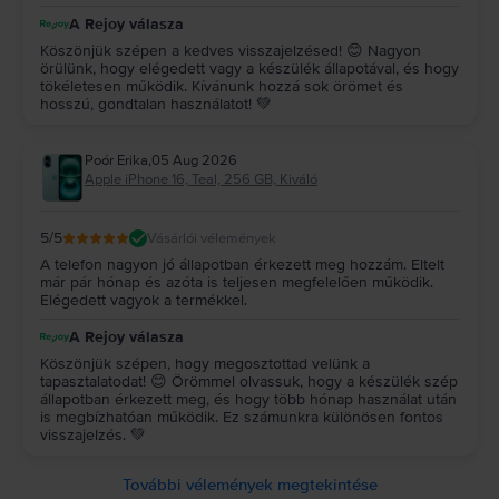
A Rejoy válasza
Köszönjük szépen a kedves visszajelzésed! 😊 Nagyon
örülünk, hogy elégedett vagy a készülék állapotával, és hogy
tökéletesen működik. Kívánunk hozzá sok örömet és
hosszú, gondtalan használatot! 💚
Poór Erika
,
05 Aug 2026
Apple iPhone 16, Teal, 256 GB, Kiváló
5
/5
Vásárlói vélemények
A telefon nagyon jó állapotban érkezett meg hozzám. Eltelt
már pár hónap és azóta is teljesen megfelelően működik.
Elégedett vagyok a termékkel.
A Rejoy válasza
Köszönjük szépen, hogy megosztottad velünk a
tapasztalatodat! 😊 Örömmel olvassuk, hogy a készülék szép
állapotban érkezett meg, és hogy több hónap használat után
is megbízhatóan működik. Ez számunkra különösen fontos
visszajelzés. 💚
További vélemények megtekintése