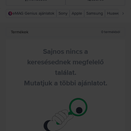
eMAG Genius ajánlatok
Sony
Apple
Samsung
Huawei
Xia
Rejoy ajánlás
Csökkenő ár
Termékek
0
termékből
Növekvő ár
Sajnos nincs a
keresésednek megfelelő
találat.
Mutatjuk a többi ajánlatot.