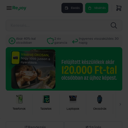
Eladás
Vásárlás
Akár 40%-kal
2 év
Ingyenes visszaküldés 30
olcsóbban
garancia
napig
Telefonok
Tabletek
Laptopok
Okosórák
Konz
Rendezés
Szűrés