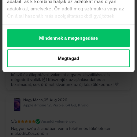
adatait, akik kombinálhatják az adatokat más olyan
Hock József
,
05 Aug 2026
adatokkal, amelyeket Ön adott meg számukra vagy az
Samsung Galaxy S23 Ultra 5G Dual Sim, Graphite, 512 GB,
Kiváló
Ön által használt más szolgáltatásokból gyűjtöttek.
5
/5
Vásárlói vélemények
A készülék (galaxy s23 ultra) makulátlan, a szállítás gyors
pontos, minden kifogástalanul működik, felülmúlta a
Mindennek a megengedése
várakozásaimat, ajánlom nagyon mindenkinek, mindenki jól
jár
A Rejoy válasza
Megtagad
Köszönjük szépen a visszajelzésed! 🤩 Nagyon örülünk,
hogy a Galaxy S23 Ultra felülmúlta az elvárásaidat, és hogy a
készülék állapotával, valamint a gyors kiszállítással is
elégedett voltál. 📦 Köszönjük az ajánlásodat és a
bizalmadat, sok örömet kívánunk az új készülékedhez! 💚
Nagy Mária
,
05 Aug 2026
Apple iPhone 12, Purple, 64 GB, Kiváló
5
/5
Vásárlói vélemények
Nagyon szép állapotban van a telefon és tökéletesen
működik.Köszönöm