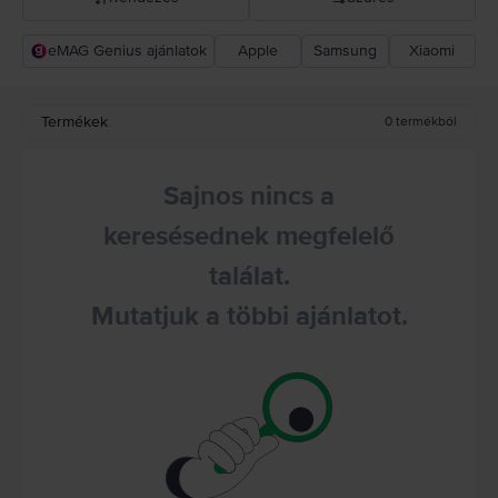
eMAG Genius ajánlatok
Apple
Samsung
Xiaomi
Rejoy ajánlás
Csökkenő ár
Termékek
0
termékből
Növekvő ár
Sajnos nincs a
keresésednek megfelelő
találat.
Mutatjuk a többi ajánlatot.