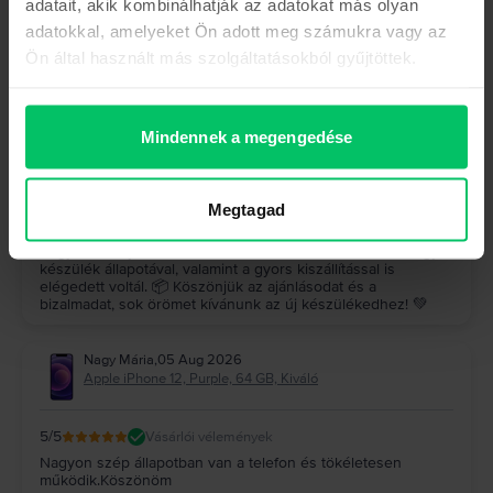
adatait, akik kombinálhatják az adatokat más olyan
Hock József
,
05 Aug 2026
adatokkal, amelyeket Ön adott meg számukra vagy az
Samsung Galaxy S23 Ultra 5G Dual Sim, Graphite, 512 GB,
Kiváló
Ön által használt más szolgáltatásokból gyűjtöttek.
5
/5
Vásárlói vélemények
A készülék (galaxy s23 ultra) makulátlan, a szállítás gyors
pontos, minden kifogástalanul működik, felülmúlta a
Mindennek a megengedése
várakozásaimat, ajánlom nagyon mindenkinek, mindenki jól
jár
A Rejoy válasza
Megtagad
Köszönjük szépen a visszajelzésed! 🤩 Nagyon örülünk,
hogy a Galaxy S23 Ultra felülmúlta az elvárásaidat, és hogy a
készülék állapotával, valamint a gyors kiszállítással is
elégedett voltál. 📦 Köszönjük az ajánlásodat és a
bizalmadat, sok örömet kívánunk az új készülékedhez! 💚
Nagy Mária
,
05 Aug 2026
Apple iPhone 12, Purple, 64 GB, Kiváló
5
/5
Vásárlói vélemények
Nagyon szép állapotban van a telefon és tökéletesen
működik.Köszönöm