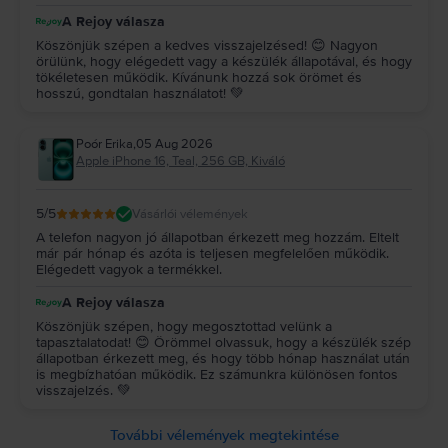
A Rejoy válasza
Köszönjük szépen a kedves visszajelzésed! 😊 Nagyon
örülünk, hogy elégedett vagy a készülék állapotával, és hogy
tökéletesen működik. Kívánunk hozzá sok örömet és
hosszú, gondtalan használatot! 💚
Poór Erika
,
05 Aug 2026
Apple iPhone 16, Teal, 256 GB, Kiváló
5
/5
Vásárlói vélemények
A telefon nagyon jó állapotban érkezett meg hozzám. Eltelt
már pár hónap és azóta is teljesen megfelelően működik.
Elégedett vagyok a termékkel.
A Rejoy válasza
Köszönjük szépen, hogy megosztottad velünk a
tapasztalatodat! 😊 Örömmel olvassuk, hogy a készülék szép
állapotban érkezett meg, és hogy több hónap használat után
is megbízhatóan működik. Ez számunkra különösen fontos
visszajelzés. 💚
További vélemények megtekintése