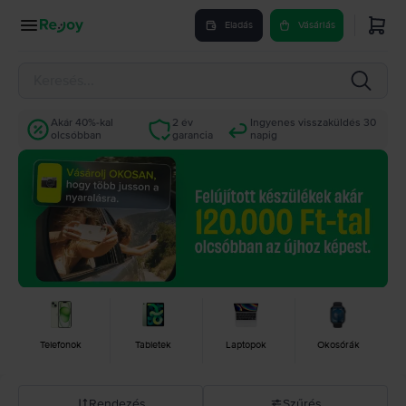
Eladás
Vásárlás
Akár 40%-kal
2 év
Ingyenes visszaküldés 30
olcsóbban
garancia
napig
Telefonok
Tabletek
Laptopok
Okosórák
Rendezés
Szűrés