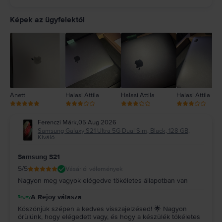
5
4
Képek az ügyfelektől
3
2
1
Anett
Halasi Attila
Halasi Attila
Halasi Attila
Ferenczi Márk
,
05 Aug 2026
Samsung Galaxy S21 Ultra 5G Dual Sim, Black, 128 GB,
Kiváló
Samsung S21
5
/5
Vásárlói vélemények
Nagyon meg vagyok elégedve tökéletes állapotban van
A Rejoy válasza
Köszönjük szépen a kedves visszajelzésed! 🌟 Nagyon
örülünk, hogy elégedett vagy, és hogy a készülék tökéletes