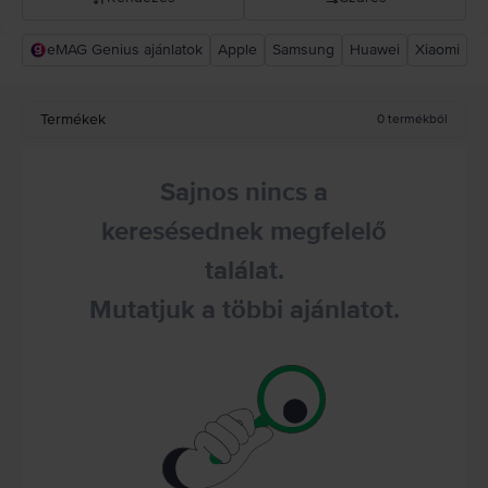
eMAG Genius ajánlatok
Apple
Samsung
Huawei
Xiaomi
Rejoy ajánlás
Csökkenő ár
Termékek
0
termékből
Növekvő ár
Sajnos nincs a
keresésednek megfelelő
találat.
Mutatjuk a többi ajánlatot.