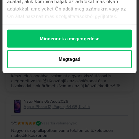
adatait, akik kombinálhatják az adatokat más olyan
Hock József
,
05 Aug 2026
adatokkal, amelyeket Ön adott meg számukra vagy az
Samsung Galaxy S23 Ultra 5G Dual Sim, Graphite, 512 GB,
Kiváló
Ön által használt más szolgáltatásokból gyűjtöttek.
5
/5
Vásárlói vélemények
A készülék (galaxy s23 ultra) makulátlan, a szállítás gyors
pontos, minden kifogástalanul működik, felülmúlta a
Mindennek a megengedése
várakozásaimat, ajánlom nagyon mindenkinek, mindenki jól
jár
A Rejoy válasza
Megtagad
Köszönjük szépen a visszajelzésed! 🤩 Nagyon örülünk,
hogy a Galaxy S23 Ultra felülmúlta az elvárásaidat, és hogy a
készülék állapotával, valamint a gyors kiszállítással is
elégedett voltál. 📦 Köszönjük az ajánlásodat és a
bizalmadat, sok örömet kívánunk az új készülékedhez! 💚
Nagy Mária
,
05 Aug 2026
Apple iPhone 12, Purple, 64 GB, Kiváló
5
/5
Vásárlói vélemények
Nagyon szép állapotban van a telefon és tökéletesen
működik.Köszönöm