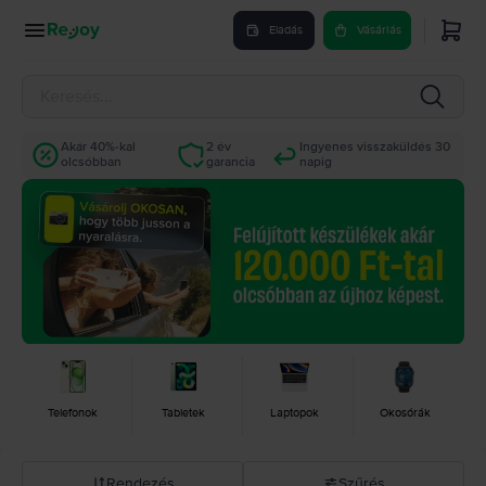
Eladás
Vásárlás
Akár 40%-kal
2 év
Ingyenes visszaküldés 30
olcsóbban
garancia
napig
Telefonok
Tabletek
Laptopok
Okosórák
Rendezés
Szűrés