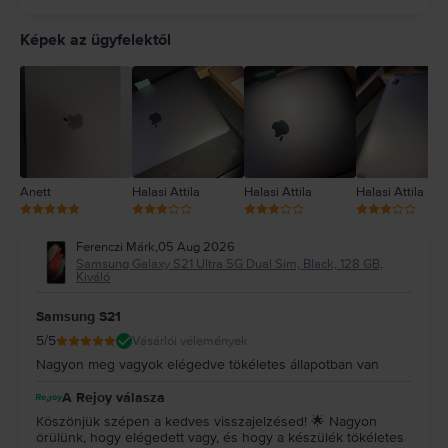
5
4
Képek az ügyfelektől
3
2
1
Anett
Halasi Attila
Halasi Attila
Halasi Attila
Ferenczi Márk
,
05 Aug 2026
Samsung Galaxy S21 Ultra 5G Dual Sim, Black, 128 GB,
Kiváló
Samsung S21
5
/5
Vásárlói vélemények
Nagyon meg vagyok elégedve tökéletes állapotban van
A Rejoy válasza
Köszönjük szépen a kedves visszajelzésed! 🌟 Nagyon
örülünk, hogy elégedett vagy, és hogy a készülék tökéletes