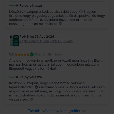
A Rejoy válasza
Köszönjük szépen a kedves visszajelzésed! 😊 Nagyon
örülünk, hogy elégedett vagy a készülék állapotával, és hogy
tökéletesen működik. Kívánunk hozzá sok örömet és
hosszú, gondtalan használatot! 💚
Poór Erika
,
05 Aug 2026
Apple iPhone 16, Teal, 256 GB, Kiváló
5
/5
Vásárlói vélemények
A telefon nagyon jó állapotban érkezett meg hozzám. Eltelt
már pár hónap és azóta is teljesen megfelelően működik.
Elégedett vagyok a termékkel.
A Rejoy válasza
Köszönjük szépen, hogy megosztottad velünk a
tapasztalatodat! 😊 Örömmel olvassuk, hogy a készülék szép
állapotban érkezett meg, és hogy több hónap használat után
is megbízhatóan működik. Ez számunkra különösen fontos
visszajelzés. 💚
További vélemények megtekintése