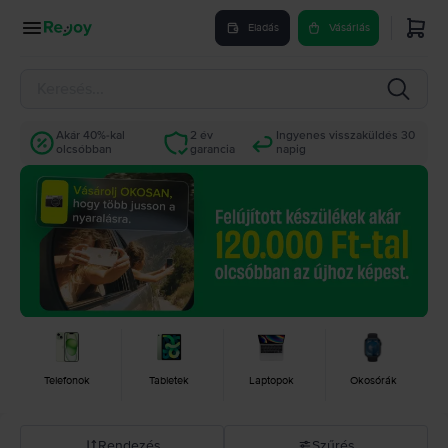
Eladás
Vásárlás
Akár 40%-kal
2 év
Ingyenes visszaküldés 30
olcsóbban
garancia
napig
Telefonok
Tabletek
Laptopok
Okosórák
Rendezés
Szűrés