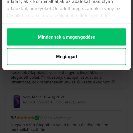
adatait, akik kombinálhatják az adatokat más olyan
Hock József
,
05 Aug 2026
adatokkal, amelyeket Ön adott meg számukra vagy az
Samsung Galaxy S23 Ultra 5G Dual Sim, Graphite, 512 GB,
Kiváló
Ön által használt más szolgáltatásokból gyűjtöttek.
5
/5
Vásárlói vélemények
A készülék (galaxy s23 ultra) makulátlan, a szállítás gyors
pontos, minden kifogástalanul működik, felülmúlta a
Mindennek a megengedése
várakozásaimat, ajánlom nagyon mindenkinek, mindenki jól
jár
A Rejoy válasza
Megtagad
Köszönjük szépen a visszajelzésed! 🤩 Nagyon örülünk,
hogy a Galaxy S23 Ultra felülmúlta az elvárásaidat, és hogy a
készülék állapotával, valamint a gyors kiszállítással is
elégedett voltál. 📦 Köszönjük az ajánlásodat és a
bizalmadat, sok örömet kívánunk az új készülékedhez! 💚
Nagy Mária
,
05 Aug 2026
Apple iPhone 12, Purple, 64 GB, Kiváló
5
/5
Vásárlói vélemények
Nagyon szép állapotban van a telefon és tökéletesen
működik.Köszönöm