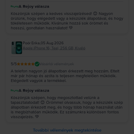
A Rejoy válasza
Köszönjük szépen a kedves visszajelzésed! 😊 Nagyon
örülünk, hogy elégedett vagy a készülék állapotával, és hogy
tökéletesen működik. Kívánunk hozzá sok örömet és
hosszú, gondtalan használatot! 💚
Poór Erika
,
05 Aug 2026
Apple iPhone 16, Teal, 256 GB, Kiváló
5
/5
Vásárlói vélemények
A telefon nagyon jó állapotban érkezett meg hozzám. Eltelt
már pár hónap és azóta is teljesen megfelelően működik.
Elégedett vagyok a termékkel.
A Rejoy válasza
Köszönjük szépen, hogy megosztottad velünk a
tapasztalatodat! 😊 Örömmel olvassuk, hogy a készülék szép
állapotban érkezett meg, és hogy több hónap használat után
is megbízhatóan működik. Ez számunkra különösen fontos
visszajelzés. 💚
További vélemények megtekintése