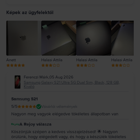
5
4
Képek az ügyfelektől
3
2
1
Anett
Halasi Attila
Halasi Attila
Halasi Attila
Ferenczi Márk
,
05 Aug 2026
Samsung Galaxy S21 Ultra 5G Dual Sim, Black, 128 GB,
Kiváló
Samsung S21
5
/5
Vásárlói vélemények
Nagyon meg vagyok elégedve tökéletes állapotban van
A Rejoy válasza
Köszönjük szépen a kedves visszajelzésed! 🌟 Nagyon
örülünk, hogy elégedett vagy, és hogy a készülék tökéletes