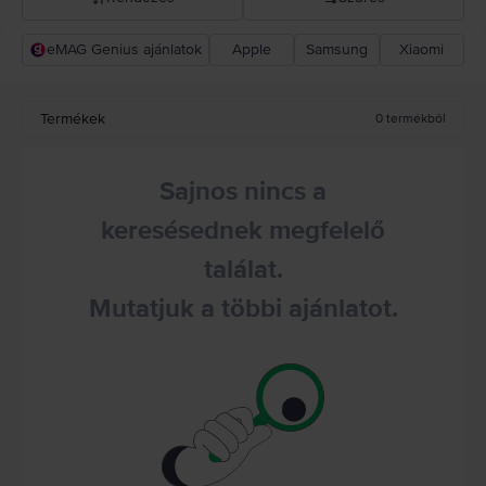
eMAG Genius ajánlatok
Apple
Samsung
Xiaomi
Rejoy ajánlás
Csökkenő ár
Termékek
0
termékből
Növekvő ár
Sajnos nincs a
keresésednek megfelelő
találat.
Mutatjuk a többi ajánlatot.