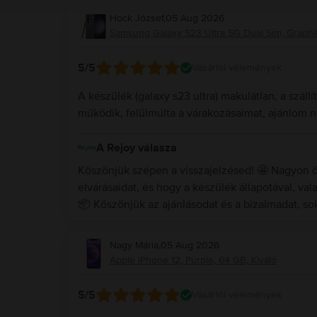
Hock József
,
05 Aug 2026
Samsung Galaxy S23 Ultra 5G Dual Sim, Graphit
5
/5
Vásárlói vélemények
A készülék (galaxy s23 ultra) makulátlan, a száll
működik, felülmúlta a várakozásaimat, ajánlom 
A Rejoy válasza
Köszönjük szépen a visszajelzésed! 🤩 Nagyon ör
elvárásaidat, és hogy a készülék állapotával, valam
📦 Köszönjük az ajánlásodat és a bizalmadat, s
Nagy Mária
,
05 Aug 2026
Apple iPhone 12, Purple, 64 GB, Kiváló
5
/5
Vásárlói vélemények