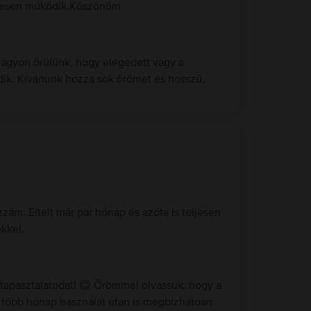
letesen működik.Köszönöm
Nagyon örülünk, hogy elégedett vagy a
dik. Kívánunk hozzá sok örömet és hosszú,
zám. Eltelt már pár hónap és azóta is teljesen
kkel.
tapasztalatodat! 😊 Örömmel olvassuk, hogy a
 több hónap használat után is megbízhatóan