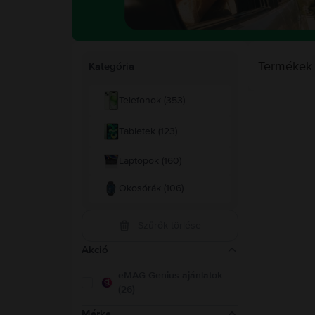
Termékek
Kategória
Telefonok (353)
Tabletek (123)
Laptopok (160)
Okosórák (106)
Szűrők törlése
Akció
eMAG Genius ajánlatok
(26)
Márka