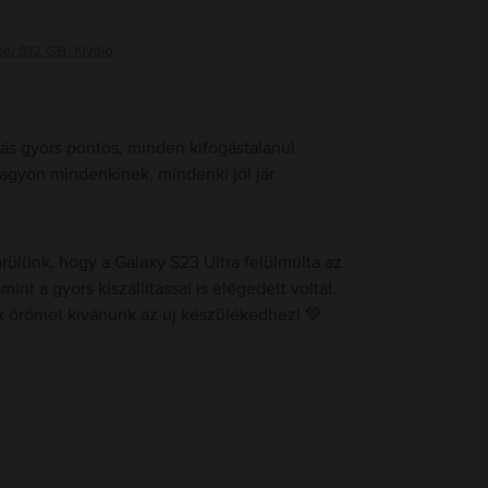
e, 512 GB, Kiváló
ítás gyors pontos, minden kifogástalanul
nagyon mindenkinek, mindenki jól jár
ülünk, hogy a Galaxy S23 Ultra felülmúlta az
int a gyors kiszállítással is elégedett voltál.
ok örömet kívánunk az új készülékedhez! 💚