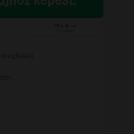
Rendezés
:
Rejoy ajánlás
Rejoy ajánlás
 megfelelő
Csökkenő ár
Növekvő ár
atot.