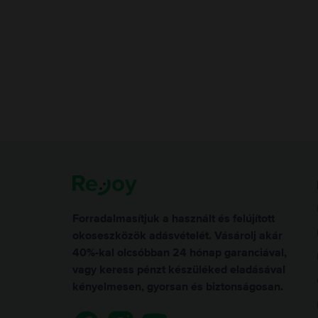
Forradalmasítjuk a használt és felújított
okoseszközök adásvételét. Vásárolj akár
40%-kal olcsóbban 24 hónap garanciával,
vagy keress pénzt készüléked eladásával
kényelmesen, gyorsan és biztonságosan.