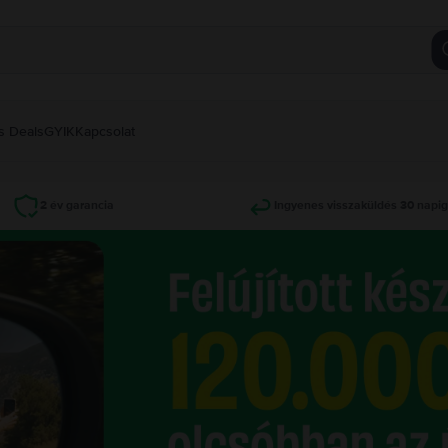
s Deals
GYIK
Kapcsolat
2 év garancia
Ingyenes visszaküldés 30 napi