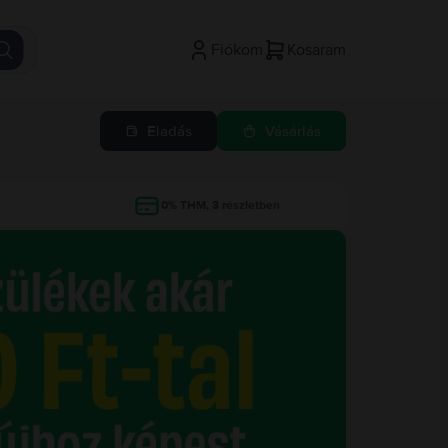
Fiókom
Kosaram
Eladás
Vásárlás
g
0% THM, 3 részletben