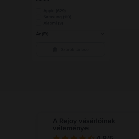
Apple (629)
Samsung (110)
Xiaomi (3)
Ár (Ft)
Szűrők törlése
16.500-41.500
(
1
)
41.500-82.500
(
85
)
82.500-124.000
(
143
)
124.000-165.000
(
127
)
165.000-248.000
(
273
)
248.000-331.000
(
149
)
felett 331.000
(
72
)
A Rejoy vásárlóinak
véleményei
4.8
/5