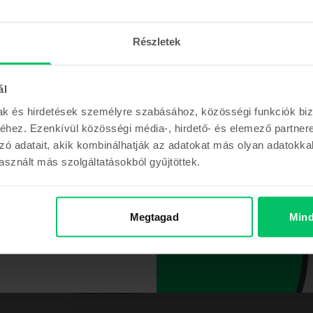
000 Ft
Anett
,
05 Aug 2026
Apple MacBook Air 13″ 2022, M2 8 Cores, 8 GB, 
 KUPONNAL
Részletek
MacBook Air M2
hatatlan ajánlatokkal és a
ál
5
/5
Vásárlói vélemények
einkkel is folyamatosan
en tartunk majd!
mak és hirdetések személyre szabásához, közösségi funkciók biz
Az újszerűt elvitték az orrom elől így a kiválót 
hez. Ezenkívül közösségi média-, hirdető- és elemező partner
rajta, az akkuja 97%-os. Nagyon elégedett vagyo
zó adatait, akik kombinálhatják az adatokat más olyan adatokka
sznált más szolgáltatásokból gyűjtöttek.
m a kupont
Megtagad
Mind
A Rejoy válasza
ont a megrendelésemhez
Köszönjük szépen a kedves visszajelzésed! 😊 Ör
bevált, és hogy teljes mértékben elégedett vag
használatot! 💚