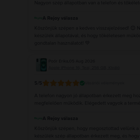
Nagyon szép állapotban van a telefon és töké
A Rejoy válasza
Köszönjük szépen a kedves visszajelzésed! 😊 
készülék állapotával, és hogy tökéletesen műkö
gondtalan használatot! 💚
Poór Erika
,
05 Aug 2026
Apple iPhone 16, Teal, 256 GB, Kiváló
5
/5
Vásárlói vélemények
A telefon nagyon jó állapotban érkezett meg hoz
megfelelően működik. Elégedett vagyok a termé
A Rejoy válasza
Köszönjük szépen, hogy megosztottad velünk a 
készülék szép állapotban érkezett meg, és hogy