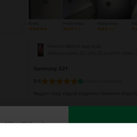
Anett
Halasi Attila
Halasi Attila
Hal
Ferenczi Márk
,
05 Aug 2026
Samsung Galaxy S21 Ultra 5G Dual Sim, Black, 1
Samsung S21
5
/5
Vásárlói vélemények
Nagyon meg vagyok elégedve tökéletes állapot
A Rejoy válasza
Köszönjük szépen a kedves visszajelzésed! 🌟 N
 a hírlevelünkre, és
készülék tökéletes állapotban érkezett meg hoz
talmazunk egy