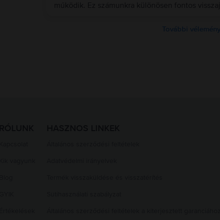
működik. Ez számunkra különösen fontos visszaj
További vélemény
RÓLUNK
HASZNOS LINKEK
Kapcsolat
Általános szerződési feltételek
Kik vagyunk
Adatvédelmi irányelvek
Blog
Termék visszaküldése és visszatérítés
GYIK
Sütihasználati szabályzat
Értékelések
Általános szerződési feltételek a kiterjesztett garanciáho