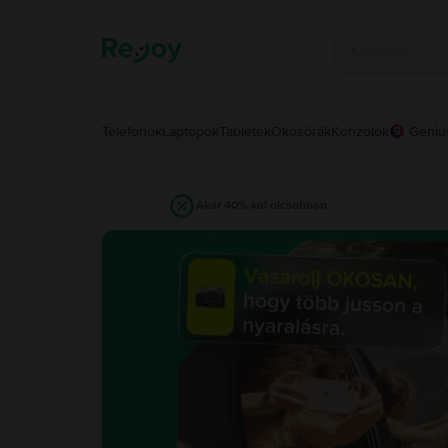
Telefonok
Laptopok
Tabletek
Okosórák
Konzolok
Geniu
Akár 40%-kal olcsóbban