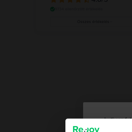
9734 ellenőrzött értékelés
Összes értékelés
5
4
3
2
1
Iratkozz fel
megju