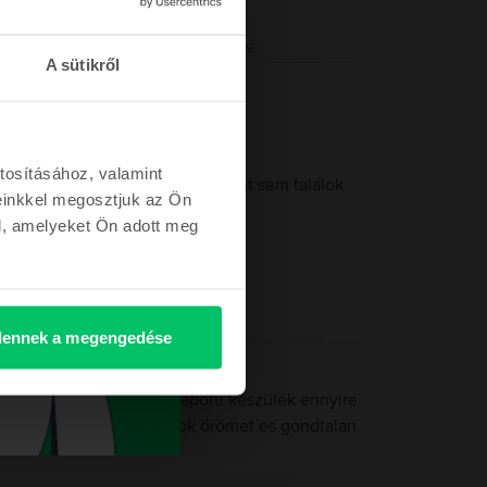
8 core GPU, Starlight, 256 GB, Kiváló
A sütikről
tosításához, valamint
vettem meg, és tökéletes. Egy hibát sem találok
einkkel megosztjuk az Ön
k.
l, amelyeket Ön adott meg
ennek a megengedése
ülünk, hogy a kiváló állapotú készülék ennyire
y vele. Kívánunk hozzá sok örömet és gondtalan