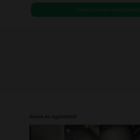
Összes termék megtekinté
Képek az ügyfelektől