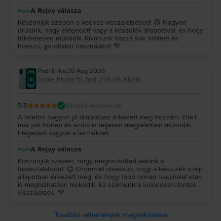
A Rejoy válasza
Köszönjük szépen a kedves visszajelzésed! 😊 Nagyon
örülünk, hogy elégedett vagy a készülék állapotával, és hogy
tökéletesen működik. Kívánunk hozzá sok örömet és
hosszú, gondtalan használatot! 💚
Poór Erika
,
05 Aug 2026
Apple iPhone 16, Teal, 256 GB, Kiváló
5
/5
Vásárlói vélemények
A telefon nagyon jó állapotban érkezett meg hozzám. Eltelt
már pár hónap és azóta is teljesen megfelelően működik.
Elégedett vagyok a termékkel.
A Rejoy válasza
Köszönjük szépen, hogy megosztottad velünk a
tapasztalatodat! 😊 Örömmel olvassuk, hogy a készülék szép
állapotban érkezett meg, és hogy több hónap használat után
is megbízhatóan működik. Ez számunkra különösen fontos
visszajelzés. 💚
További vélemények megtekintése