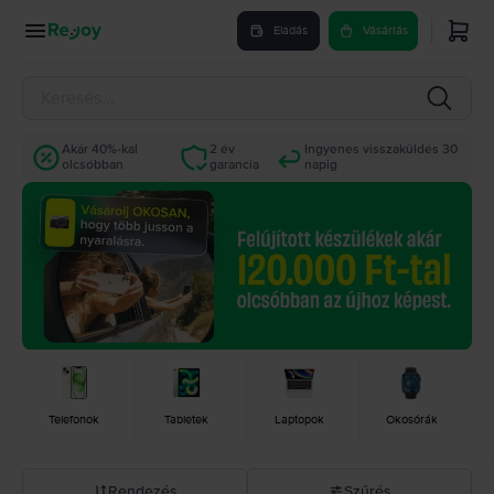
Eladás
Vásárlás
Akár 40%-kal
2 év
Ingyenes visszaküldés 30
olcsóbban
garancia
napig
Telefonok
Tabletek
Laptopok
Okosórák
Rendezés
Szűrés