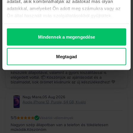
adatait, akik kombinálhatják az adatokat más olyan
Hock József
,
05 Aug 2026
adatokkal, amelyeket Ön adott meg számukra vagy az
Samsung Galaxy S23 Ultra 5G Dual Sim, Graphite, 512 GB,
Kiváló
Ön által használt más szolgáltatásokból gyűjtöttek.
5
/5
Vásárlói vélemények
A készülék (galaxy s23 ultra) makulátlan, a szállítás gyors
pontos, minden kifogástalanul működik, felülmúlta a
Mindennek a megengedése
várakozásaimat, ajánlom nagyon mindenkinek, mindenki jól
jár
A Rejoy válasza
Megtagad
Köszönjük szépen a visszajelzésed! 🤩 Nagyon örülünk,
hogy a Galaxy S23 Ultra felülmúlta az elvárásaidat, és hogy a
készülék állapotával, valamint a gyors kiszállítással is
elégedett voltál. 📦 Köszönjük az ajánlásodat és a
bizalmadat, sok örömet kívánunk az új készülékedhez! 💚
Nagy Mária
,
05 Aug 2026
Apple iPhone 12, Purple, 64 GB, Kiváló
5
/5
Vásárlói vélemények
Nagyon szép állapotban van a telefon és tökéletesen
működik.Köszönöm