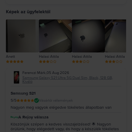
5
4
Képek az ügyfelektől
3
2
1
Anett
Halasi Attila
Halasi Attila
Halasi Attila
Ferenczi Márk
,
05 Aug 2026
Samsung Galaxy S21 Ultra 5G Dual Sim, Black, 128 GB,
Kiváló
Samsung S21
5
/5
Vásárlói vélemények
Nagyon meg vagyok elégedve tökéletes állapotban van
A Rejoy válasza
Köszönjük szépen a kedves visszajelzésed! 🌟 Nagyon
örülünk, hogy elégedett vagy, és hogy a készülék tökéletes