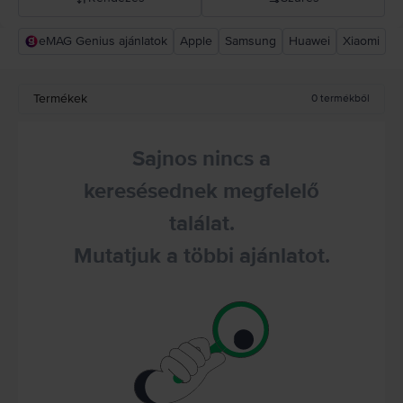
eMAG Genius ajánlatok
Apple
Samsung
Huawei
Xiaomi
Rejoy ajánlás
Csökkenő ár
Termékek
0
termékből
Növekvő ár
Sajnos nincs a
keresésednek megfelelő
találat.
Mutatjuk a többi ajánlatot.