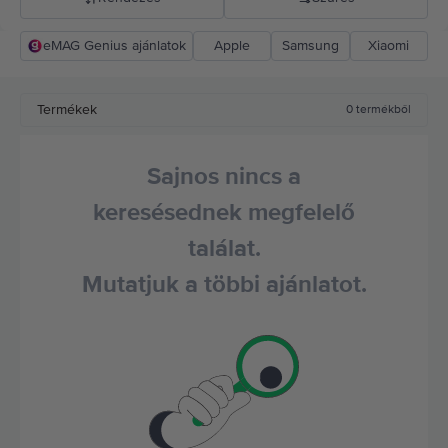
eMAG Genius ajánlatok
Apple
Samsung
Xiaomi
Rejoy ajánlás
Csökkenő ár
Termékek
0
termékből
Növekvő ár
Sajnos nincs a
keresésednek megfelelő
találat.
Mutatjuk a többi ajánlatot.