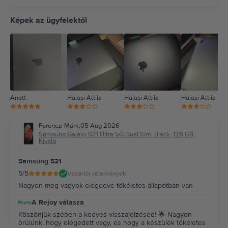
5
4
Képek az ügyfelektől
3
2
1
Anett
Halasi Attila
Halasi Attila
Halasi Attila
Ferenczi Márk
,
05 Aug 2026
Samsung Galaxy S21 Ultra 5G Dual Sim, Black, 128 GB,
Kiváló
Samsung S21
5
/5
Vásárlói vélemények
Nagyon meg vagyok elégedve tökéletes állapotban van
A Rejoy válasza
Köszönjük szépen a kedves visszajelzésed! 🌟 Nagyon
örülünk, hogy elégedett vagy, és hogy a készülék tökéletes