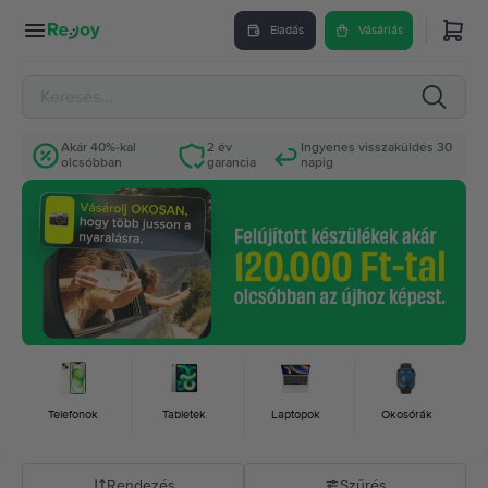
Eladás
Vásárlás
Akár 40%-kal
2 év
Ingyenes visszaküldés 30
olcsóbban
garancia
napig
Telefonok
Tabletek
Laptopok
Okosórák
Rendezés
Szűrés