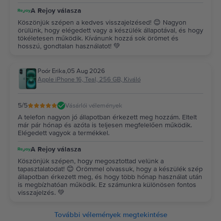
A Rejoy válasza
Köszönjük szépen a kedves visszajelzésed! 😊 Nagyon
örülünk, hogy elégedett vagy a készülék állapotával, és hogy
tökéletesen működik. Kívánunk hozzá sok örömet és
hosszú, gondtalan használatot! 💚
Poór Erika
,
05 Aug 2026
Apple iPhone 16, Teal, 256 GB, Kiváló
5
/5
Vásárlói vélemények
A telefon nagyon jó állapotban érkezett meg hozzám. Eltelt
már pár hónap és azóta is teljesen megfelelően működik.
Elégedett vagyok a termékkel.
A Rejoy válasza
Köszönjük szépen, hogy megosztottad velünk a
tapasztalatodat! 😊 Örömmel olvassuk, hogy a készülék szép
állapotban érkezett meg, és hogy több hónap használat után
is megbízhatóan működik. Ez számunkra különösen fontos
visszajelzés. 💚
További vélemények megtekintése