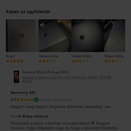
5
4
Képek az ügyfelektől
3
2
1
Anett
Halasi Attila
Halasi Attila
Halasi Attila
Ferenczi Márk
,
05 Aug 2026
Samsung Galaxy S21 Ultra 5G Dual Sim, Black, 128 GB,
Kiváló
Samsung S21
5
/5
Vásárlói vélemények
Nagyon meg vagyok elégedve tökéletes állapotban van
A Rejoy válasza
Köszönjük szépen a kedves visszajelzésed! 🌟 Nagyon
örülünk, hogy elégedett vagy, és hogy a készülék tökéletes