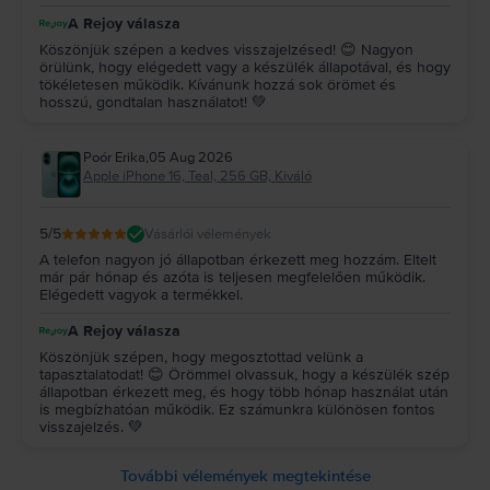
A Rejoy válasza
Köszönjük szépen a kedves visszajelzésed! 😊 Nagyon
örülünk, hogy elégedett vagy a készülék állapotával, és hogy
tökéletesen működik. Kívánunk hozzá sok örömet és
hosszú, gondtalan használatot! 💚
Poór Erika
,
05 Aug 2026
Apple iPhone 16, Teal, 256 GB, Kiváló
5
/5
Vásárlói vélemények
A telefon nagyon jó állapotban érkezett meg hozzám. Eltelt
már pár hónap és azóta is teljesen megfelelően működik.
Elégedett vagyok a termékkel.
A Rejoy válasza
Köszönjük szépen, hogy megosztottad velünk a
tapasztalatodat! 😊 Örömmel olvassuk, hogy a készülék szép
állapotban érkezett meg, és hogy több hónap használat után
is megbízhatóan működik. Ez számunkra különösen fontos
visszajelzés. 💚
További vélemények megtekintése