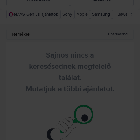
eMAG Genius ajánlatok
Sony
Apple
Samsung
Huawei
Xia
Rejoy ajánlás
Csökkenő ár
Termékek
0
termékből
Növekvő ár
Sajnos nincs a
keresésednek megfelelő
találat.
Mutatjuk a többi ajánlatot.