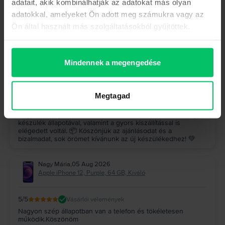
adatait, akik kombinálhatják az adatokat más olyan
Hock József
,
05 Aug 2026
adatokkal, amelyeket Ön adott meg számukra vagy az
Samsung Galaxy S23 Ultra 5G Dual Sim, Graphite, 512 GB,
Kiváló
Ön által használt más szolgáltatásokból gyűjtöttek.
5
/5
Vásárlói vélemények
A készülék (galaxy s23 ultra) makulátlan, a szállítás gyors
pontos, minden kifogástalanul működik, felülmúlta a
Mindennek a megengedése
várakozásaimat, ajánlom nagyon mindenkinek, mindenki jól
jár
A Rejoy válasza
Megtagad
Köszönjük szépen a visszajelzésed! 🤩 Nagyon örülünk,
hogy a Galaxy S23 Ultra felülmúlta az elvárásaidat, és hogy a
készülék állapotával, valamint a gyors kiszállítással is
elégedett voltál. 📦 Köszönjük az ajánlásodat és a
bizalmadat, sok örömet kívánunk az új készülékedhez! 💚
Nagy Mária
,
05 Aug 2026
Apple iPhone 12, Purple, 64 GB, Kiváló
5
/5
Vásárlói vélemények
Nagyon szép állapotban van a telefon és tökéletesen
működik.Köszönöm