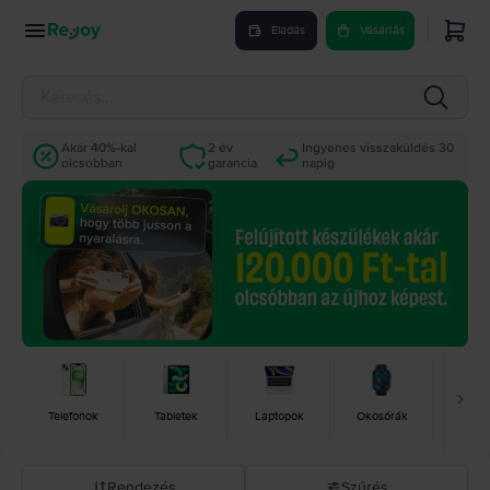
Eladás
Vásárlás
Akár 40%-kal
2 év
Ingyenes visszaküldés 30
olcsóbban
garancia
napig
Telefonok
Tabletek
Laptopok
Okosórák
Konz
Rendezés
Szűrés