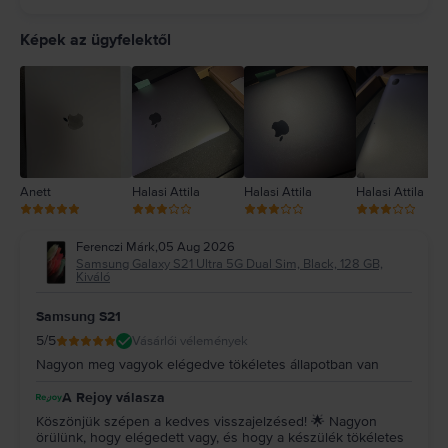
5
4
Képek az ügyfelektől
3
2
1
Anett
Halasi Attila
Halasi Attila
Halasi Attila
Ferenczi Márk
,
05 Aug 2026
Samsung Galaxy S21 Ultra 5G Dual Sim, Black, 128 GB,
Kiváló
Samsung S21
5
/5
Vásárlói vélemények
Nagyon meg vagyok elégedve tökéletes állapotban van
A Rejoy válasza
Köszönjük szépen a kedves visszajelzésed! 🌟 Nagyon
örülünk, hogy elégedett vagy, és hogy a készülék tökéletes