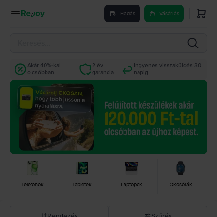
Eladás
Vásárlás
Akár 40%-kal
2 év
Ingyenes visszaküldés 30
olcsóbban
garancia
napig
Telefonok
Tabletek
Laptopok
Okosórák
Rendezés
Szűrés