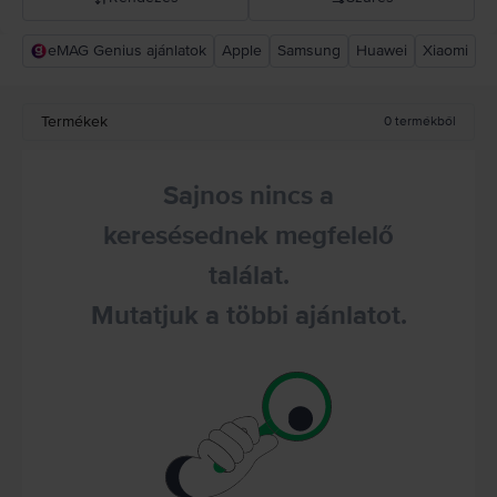
eMAG Genius ajánlatok
Apple
Samsung
Huawei
Xiaomi
Rejoy ajánlás
Csökkenő ár
Termékek
0
termékből
Növekvő ár
Sajnos nincs a
keresésednek megfelelő
találat.
Mutatjuk a többi ajánlatot.