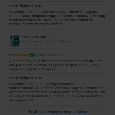
A Rejoy válasza
Köszönjük szépen a kedves visszajelzésed! 😊 Nagyon
örülünk, hogy elégedett vagy a készülék állapotával, és hogy
tökéletesen működik. Kívánunk hozzá sok örömet és
hosszú, gondtalan használatot! 💚
Poór Erika
,
05 Aug 2026
Apple iPhone 16, Teal, 256 GB, Kiváló
5
/5
Vásárlói vélemények
A telefon nagyon jó állapotban érkezett meg hozzám. Eltelt
már pár hónap és azóta is teljesen megfelelően működik.
Elégedett vagyok a termékkel.
A Rejoy válasza
Köszönjük szépen, hogy megosztottad velünk a
tapasztalatodat! 😊 Örömmel olvassuk, hogy a készülék szép
állapotban érkezett meg, és hogy több hónap használat után
is megbízhatóan működik. Ez számunkra különösen fontos
visszajelzés. 💚
További vélemények megtekintése