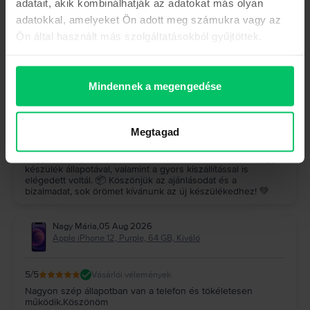
adatait, akik kombinálhatják az adatokat más olyan
Hock József
,
05 Aug 2026
adatokkal, amelyeket Ön adott meg számukra vagy az
Samsung Galaxy S23 Ultra 5G Dual Sim, Graphite, 512 GB,
Kiváló
Ön által használt más szolgáltatásokból gyűjtöttek.
5
/5
Vásárlói vélemények
A készülék (galaxy s23 ultra) makulátlan, a szállítás gyors
pontos, minden kifogástalanul működik, felülmúlta a
Mindennek a megengedése
várakozásaimat, ajánlom nagyon mindenkinek, mindenki jól
jár
A Rejoy válasza
Megtagad
Köszönjük szépen a visszajelzésed! 🤩 Nagyon örülünk,
hogy a Galaxy S23 Ultra felülmúlta az elvárásaidat, és hogy a
készülék állapotával, valamint a gyors kiszállítással is
elégedett voltál. 📦 Köszönjük az ajánlásodat és a
bizalmadat, sok örömet kívánunk az új készülékedhez! 💚
Nagy Mária
,
05 Aug 2026
Apple iPhone 12, Purple, 64 GB, Kiváló
5
/5
Vásárlói vélemények
Nagyon szép állapotban van a telefon és tökéletesen
működik.Köszönöm