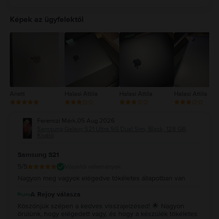
5
4
Képek az ügyfelektől
3
2
1
Anett
Halasi Attila
Halasi Attila
Halasi Attila
Ferenczi Márk
,
05 Aug 2026
Samsung Galaxy S21 Ultra 5G Dual Sim, Black, 128 GB,
Kiváló
Samsung S21
5
/5
Vásárlói vélemények
Nagyon meg vagyok elégedve tökéletes állapotban van
A Rejoy válasza
Köszönjük szépen a kedves visszajelzésed! 🌟 Nagyon
örülünk, hogy elégedett vagy, és hogy a készülék tökéletes