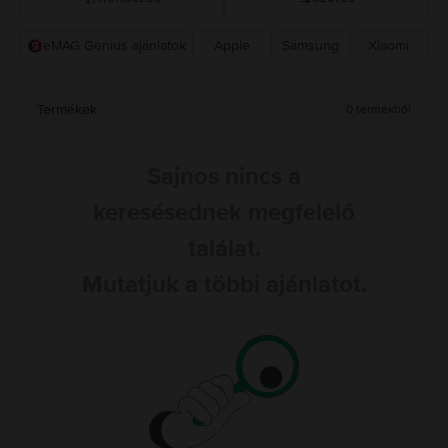
eMAG Genius ajánlatok
Apple
Samsung
Xiaomi
Rejoy ajánlás
Csökkenő ár
Termékek
0
termékből
Növekvő ár
Sajnos nincs a
keresésednek megfelelő
találat.
Mutatjuk a többi ajánlatot.