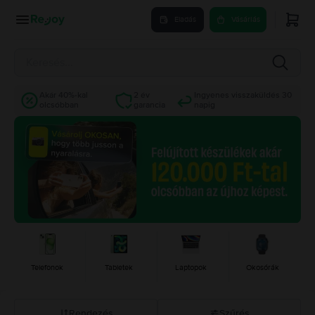
Eladás
Vásárlás
Akár 40%-kal
2 év
Ingyenes visszaküldés 30
olcsóbban
garancia
napig
Telefonok
Tabletek
Laptopok
Okosórák
Rendezés
Szűrés