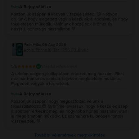
A Rejoy válasza
Köszönjük szépen a kedves visszajelzésed! 😊 Nagyon
örülünk, hogy elégedett vagy a készülék állapotával, és hogy
tökéletesen működik. Kívánunk hozzá sok örömet és
hosszú, gondtalan használatot! 💚
Poór Erika
,
05 Aug 2026
Apple iPhone 16, Teal, 256 GB, Kiváló
5
/5
Vásárlói vélemények
A telefon nagyon jó állapotban érkezett meg hozzám. Eltelt
már pár hónap és azóta is teljesen megfelelően működik.
Elégedett vagyok a termékkel.
A Rejoy válasza
Köszönjük szépen, hogy megosztottad velünk a
tapasztalatodat! 😊 Örömmel olvassuk, hogy a készülék szép
állapotban érkezett meg, és hogy több hónap használat után
is megbízhatóan működik. Ez számunkra különösen fontos
visszajelzés. 💚
További vélemények megtekintése