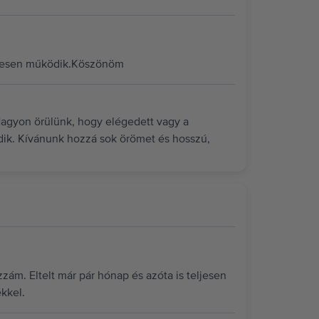
letesen működik.Köszönöm
Nagyon örülünk, hogy elégedett vagy a
dik. Kívánunk hozzá sok örömet és hosszú,
zám. Eltelt már pár hónap és azóta is teljesen
kkel.