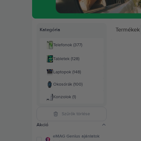
Termékek
Kategória
Telefonok (377)
Tabletek (128)
Laptopok (148)
Okosórák (100)
Konzolok (1)
Szűrők törlése
Akció
eMAG Genius ajánlatok