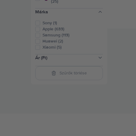
(25)
Márka
Sony (1)
Apple (633)
Samsung (113)
Huawei (2)
Xiaomi (5)
Ár (Ft)
Szűrők törlése
16.500-41.500
(
1
)
41.500-82.500
(
88
)
82.500-124.000
(
161
)
124.000-165.000
(
132
)
165.000-248.000
(
272
)
248.000-331.000
(
142
)
felett 331.000
(
72
)