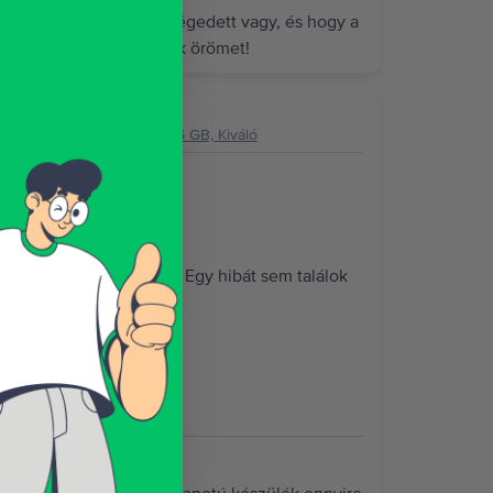
agyon örülünk, hogy elégedett vagy, és hogy a
zád. Kívánunk hozzá sok örömet!
8 core GPU, Starlight, 256 GB, Kiváló
vettem meg, és tökéletes. Egy hibát sem találok
k.