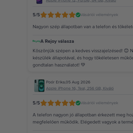
Apple iPhone 12, Purple, 64 GB, Kiváló
5
/5
Vásárlói vélemények
Nagyon szép állapotban van a telefon és töké
A Rejoy válasza
Köszönjük szépen a kedves visszajelzésed! 😊 
készülék állapotával, és hogy tökéletesen műkö
gondtalan használatot! 💚
Poór Erika
,
05 Aug 2026
Apple iPhone 16, Teal, 256 GB, Kiváló
5
/5
Vásárlói vélemények
A telefon nagyon jó állapotban érkezett meg hoz
megfelelően működik. Elégedett vagyok a termé