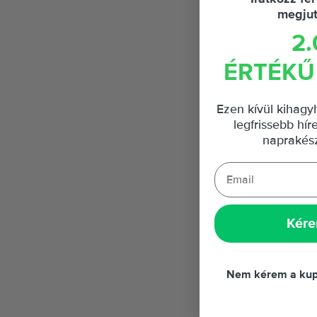
megju
2.
ÉRTÉKŰ
Ezen kívül kihagy
legfrissebb hír
naprakész
Kére
Nem kérem a kup