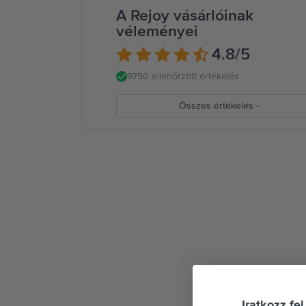
A Rejoy vásárlóinak
véleményei
4.8
/5
9750 ellenőrzött értékelés
Összes értékelés
5
4
3
2
1
Iratkozz fel