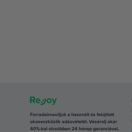
Forradalmasítjuk a használt és felújított
okoseszközök adásvételét. Vásárolj akár
40%-kal olcsóbban 24 hónap garanciával,