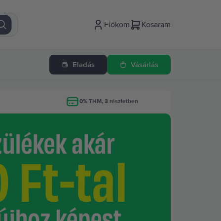
Fiókom
Kosaram
Eladás
Vásárlás
g
0% THM, 3 részletben