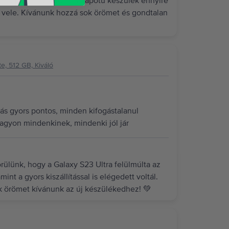
ülünk, hogy a kiváló állapotú készülék ennyire
y vele. Kívánunk hozzá sok örömet és gondtalan
e, 512 GB, Kiváló
ítás gyors pontos, minden kifogástalanul
nagyon mindenkinek, mindenki jól jár
ülünk, hogy a Galaxy S23 Ultra felülmúlta az
int a gyors kiszállítással is elégedett voltál.
ok örömet kívánunk az új készülékedhez! 💚