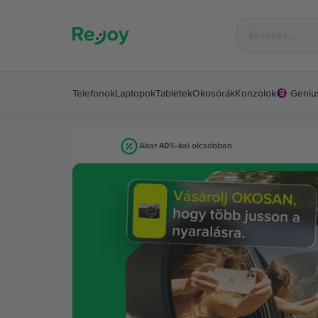
Telefonok
Laptopok
Tabletek
Okosórák
Konzolok
Geniu
Akár 40%-kal olcsóbban