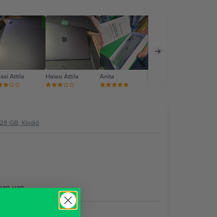
asi Attila
Halasi Attila
Anita
Anita
Ani
28 GB, Kiváló
ban van