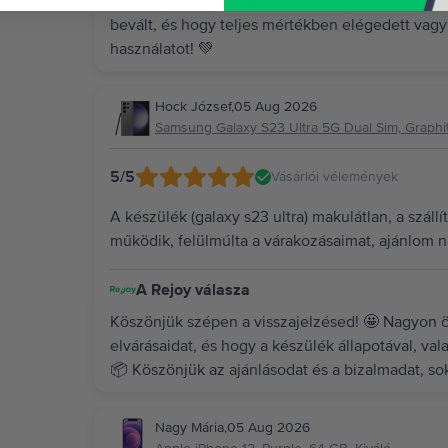
Köszönjük szépen a kedves visszajelzésed! 😊 Ör
bevált, és hogy teljes mértékben elégedett vag
használatot! 💚
Hock József
,
05 Aug 2026
Samsung Galaxy S23 Ultra 5G Dual Sim, Graphit
5
/5
Vásárlói vélemények
A készülék (galaxy s23 ultra) makulátlan, a száll
működik, felülmúlta a várakozásaimat, ajánlom 
A Rejoy válasza
Köszönjük szépen a visszajelzésed! 🤩 Nagyon ör
elvárásaidat, és hogy a készülék állapotával, valam
📦 Köszönjük az ajánlásodat és a bizalmadat, s
Nagy Mária
,
05 Aug 2026