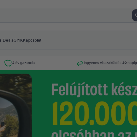
s Deals
GYIK
Kapcsolat
2 év garancia
Ingyenes visszaküldés 30 napi