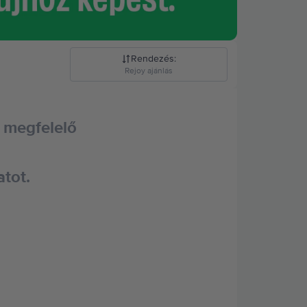
Rendezés
:
Rejoy ajánlás
Rejoy ajánlás
 megfelelő
Csökkenő ár
Növekvő ár
atot.