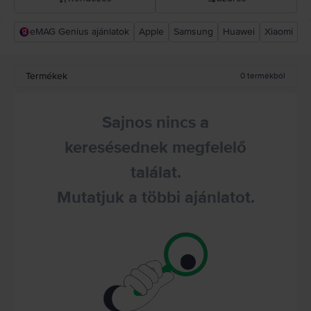
eMAG Genius ajánlatok
Apple
Samsung
Huawei
Xiaomi
Rejoy ajánlás
Csökkenő ár
Termékek
0
termékből
Növekvő ár
Sajnos nincs a
keresésednek megfelelő
találat.
Mutatjuk a többi ajánlatot.