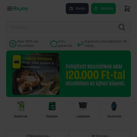
Eladás
Vásárlás
Akár 40%-kal
2 év
Ingyenes visszaküldés 30
olcsóbban
garancia
napig
Telefonok
Tabletek
Laptopok
Okosórák
Rendezés
Szűrés