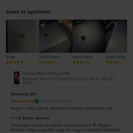
5
4
Képek az ügyfelektől
3
2
1
Anett
Halasi Attila
Halasi Attila
Halasi Attila
Ferenczi Márk
,
05 Aug 2026
Samsung Galaxy S21 Ultra 5G Dual Sim, Black, 128 GB,
Kiváló
Samsung S21
5
/5
Vásárlói vélemények
Nagyon meg vagyok elégedve tökéletes állapotban van
A Rejoy válasza
Köszönjük szépen a kedves visszajelzésed! 🌟 Nagyon
örülünk, hogy elégedett vagy, és hogy a készülék tökéletes