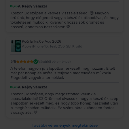
A Rejoy válasza
Köszönjük szépen a kedves visszajelzésed! 😊 Nagyon
örülünk, hogy elégedett vagy a készülék állapotával, és hogy
tökéletesen működik. Kívánunk hozzá sok örömet és
hosszú, gondtalan használatot! 💚
Poór Erika
,
05 Aug 2026
Apple iPhone 16, Teal, 256 GB, Kiváló
5
/5
Vásárlói vélemények
A telefon nagyon jó állapotban érkezett meg hozzám. Eltelt
már pár hónap és azóta is teljesen megfelelően működik.
Elégedett vagyok a termékkel.
A Rejoy válasza
Köszönjük szépen, hogy megosztottad velünk a
tapasztalatodat! 😊 Örömmel olvassuk, hogy a készülék szép
állapotban érkezett meg, és hogy több hónap használat után
is megbízhatóan működik. Ez számunkra különösen fontos
visszajelzés. 💚
További vélemények megtekintése