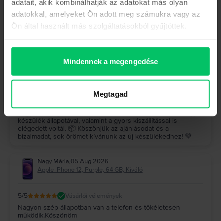
adatait, akik kombinálhatják az adatokat más olyan
Hock József
,
05 Aug 2026
adatokkal, amelyeket Ön adott meg számukra vagy az
Samsung Galaxy S23 Ultra 5G Dual Sim, Graphite, 512 GB,
Kiváló
Ön által használt más szolgáltatásokból gyűjtöttek.
5
/5
Vásárlói vélemények
A készülék (galaxy s23 ultra) makulátlan, a szállítás gyors
pontos, minden kifogástalanul működik, felülmúlta a
Mindennek a megengedése
várakozásaimat, ajánlom nagyon mindenkinek, mindenki jól
jár
A Rejoy válasza
Megtagad
Köszönjük szépen a visszajelzésed! 🤩 Nagyon örülünk,
hogy a Galaxy S23 Ultra felülmúlta az elvárásaidat, és hogy a
készülék állapotával, valamint a gyors kiszállítással is
elégedett voltál. 📦 Köszönjük az ajánlásodat és a
bizalmadat, sok örömet kívánunk az új készülékedhez! 💚
Nagy Mária
,
05 Aug 2026
Apple iPhone 12, Purple, 64 GB, Kiváló
5
/5
Vásárlói vélemények
Nagyon szép állapotban van a telefon és tökéletesen
működik.Köszönöm