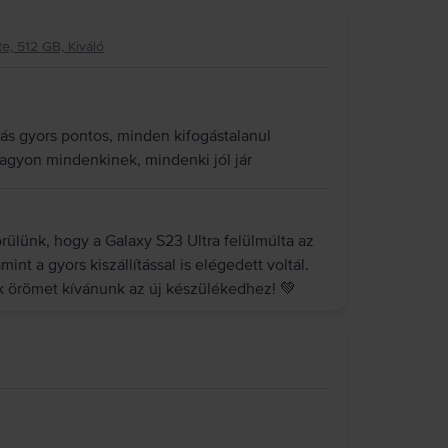
e, 512 GB, Kiváló
ítás gyors pontos, minden kifogástalanul
nagyon mindenkinek, mindenki jól jár
ülünk, hogy a Galaxy S23 Ultra felülmúlta az
int a gyors kiszállítással is elégedett voltál.
ok örömet kívánunk az új készülékedhez! 💚