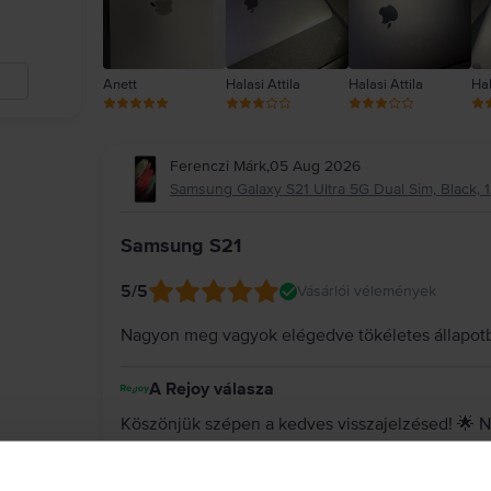
Anett
Halasi Attila
Halasi Attila
Hal
Ferenczi Márk
,
05 Aug 2026
Samsung Galaxy S21 Ultra 5G Dual Sim, Black, 1
Samsung S21
5
/5
Vásárlói vélemények
Nagyon meg vagyok elégedve tökéletes állapot
A Rejoy válasza
Köszönjük szépen a kedves visszajelzésed! 🌟 N
készülék tökéletes állapotban érkezett meg hoz