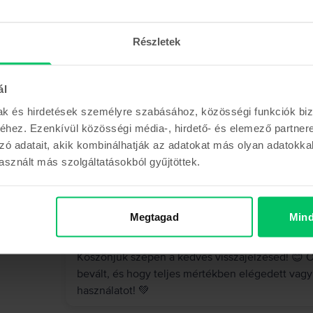
Anett
,
05 Aug 2026
Apple MacBook Air 13″ 2022, M2 8 Cores, 8 GB, 
Részletek
MacBook Air M2
ál
5
/5
Vásárlói vélemények
mak és hirdetések személyre szabásához, közösségi funkciók biz
Az újszerűt elvitték az orrom elől így a kiválót 
hez. Ezenkívül közösségi média-, hirdető- és elemező partner
rajta, az akkuja 97%-os. Nagyon elégedett vagyo
zó adatait, akik kombinálhatják az adatokat más olyan adatokka
sznált más szolgáltatásokból gyűjtöttek.
Megtagad
Mind
A Rejoy válasza
Köszönjük szépen a kedves visszajelzésed! 😊 Ör
bevált, és hogy teljes mértékben elégedett vag
használatot! 💚