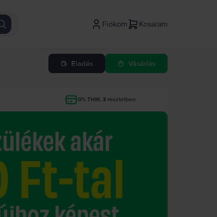
Fiókom
Kosaram
Eladás
Vásárlás
g
0% THM, 3 részletben