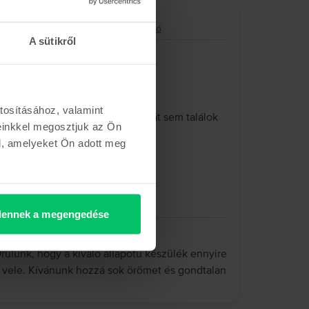
8 core GPU, Starlight, 256 GB, Kiváló
A sütikről
tosításához, valamint
vettem meg, és tökéletes. Egy hibát sem találok
einkkel megosztjuk az Ön
k.
l, amelyeket Ön adott meg
ennek a megengedése
ülünk, hogy a kiváló állapotú készülék ennyire
y vele. Kívánunk hozzá sok örömet és gondtalan