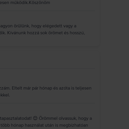
letesen működik.Köszönöm
Nagyon örülünk, hogy elégedett vagy a
dik. Kívánunk hozzá sok örömet és hosszú,
zám. Eltelt már pár hónap és azóta is teljesen
kkel.
tapasztalatodat! 😊 Örömmel olvassuk, hogy a
 több hónap használat után is megbízhatóan