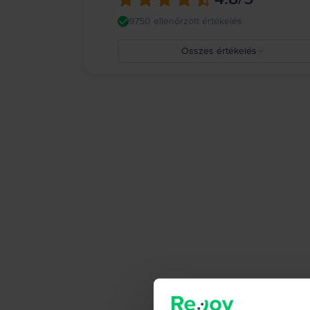
9750 ellenőrzött értékelés
Összes értékelés
5
4
3
2
1