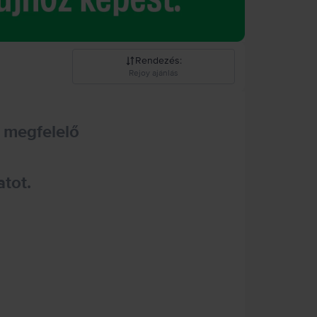
Rendezés
:
Rejoy ajánlás
Rejoy ajánlás
 megfelelő
Csökkenő ár
Növekvő ár
atot.