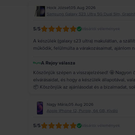
Hock József
,
05 Aug 2026
Samsung Galaxy S23 Ultra 5G Dual Sim, Graphit
5
/5
Vásárlói vélemények
A készülék (galaxy s23 ultra) makulátlan, a száll
működik, felülmúlta a várakozásaimat, ajánlom 
A Rejoy válasza
Köszönjük szépen a visszajelzésed! 🤩 Nagyon ör
elvárásaidat, és hogy a készülék állapotával, valam
📦 Köszönjük az ajánlásodat és a bizalmadat, s
Nagy Mária
,
05 Aug 2026
Apple iPhone 12, Purple, 64 GB, Kiváló
5
/5
Vásárlói vélemények