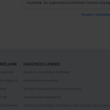
működik. Ez számunkra különösen fontos visszaj
További vélemény
RÓLUNK
HASZNOS LINKEK
Kapcsolat
Általános szerződési feltételek
Kik vagyunk
Adatvédelmi irányelvek
Blog
Termék visszaküldése és visszatérítés
GYIK
Sütihasználati szabályzat
Értékelések
Általános szerződési feltételek a kiterjesztett garanciáho