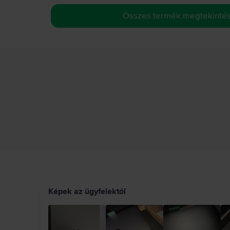
Összes termék megtekinté
Képek az ügyfelektől