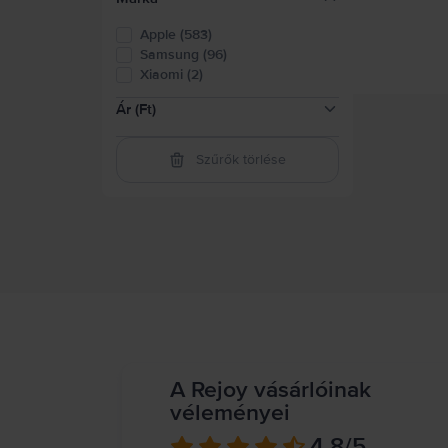
Apple (583)
Samsung (96)
Xiaomi (2)
Ár (Ft)
Szűrők törlése
41.500-82.500
(
73
)
82.500-124.000
(
129
)
124.000-165.000
(
120
)
165.000-248.000
(
239
)
248.000-331.000
(
147
)
felett 331.000
(
72
)
A Rejoy vásárlóinak
véleményei
4.8
/5