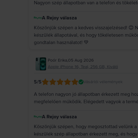
Nagyon szép állapotban van a telefon és töké
A Rejoy válasza
Köszönjük szépen a kedves visszajelzésed! 😊 
készülék állapotával, és hogy tökéletesen műkö
gondtalan használatot! 💚
Poór Erika
,
05 Aug 2026
Apple iPhone 16, Teal, 256 GB, Kiváló
5
/5
Vásárlói vélemények
A telefon nagyon jó állapotban érkezett meg hoz
megfelelően működik. Elégedett vagyok a termé
A Rejoy válasza
Köszönjük szépen, hogy megosztottad velünk a 
készülék szép állapotban érkezett meg, és hogy