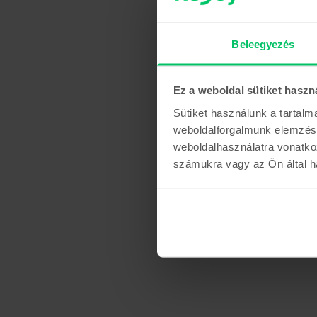
Beleegyezés
Ez a weboldal sütiket haszn
Sütiket használunk a tartal
weboldalforgalmunk elemzésé
weboldalhasználatra vonatko
számukra vagy az Ön által ha