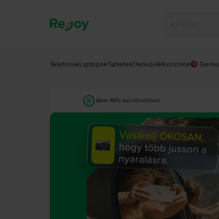
Telefonok
Laptopok
Tabletek
Okosórák
Konzolok
Geniu
Akár 40%-kal olcsóbban