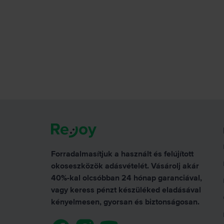
Forradalmasítjuk a használt és felújított
okoseszközök adásvételét. Vásárolj akár
40%-kal olcsóbban 24 hónap garanciával,
vagy keress pénzt készüléked eladásával
kényelmesen, gyorsan és biztonságosan.