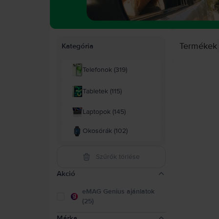
Termékek
Kategória
Telefonok (319)
Tabletek (115)
Laptopok (145)
Okosórák (102)
Szűrők törlése
Akció
eMAG Genius ajánlatok
(25)
Márka