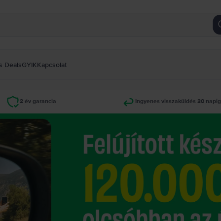
s Deals
GYIK
Kapcsolat
2 év garancia
Ingyenes visszaküldés 30 napi