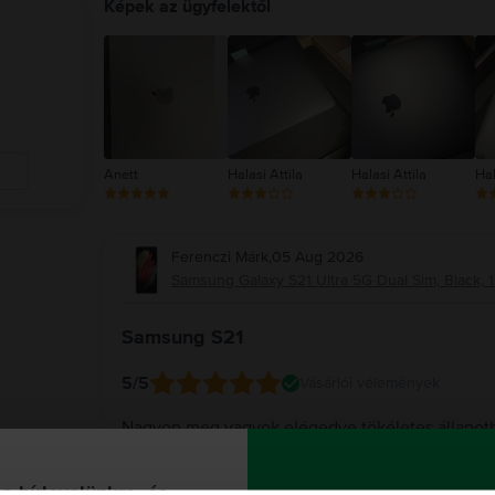
Képek az ügyfelektől
Anett
Halasi Attila
Halasi Attila
Hal
Ferenczi Márk
,
05 Aug 2026
Samsung Galaxy S21 Ultra 5G Dual Sim, Black, 1
Samsung S21
5
/5
Vásárlói vélemények
Nagyon meg vagyok elégedve tökéletes állapot
A Rejoy válasza
 a hírlevelünkre, és