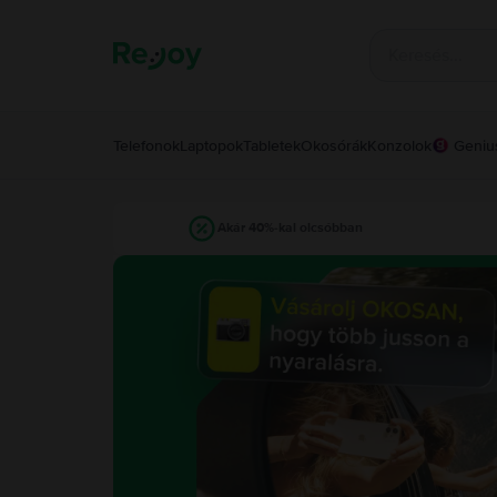
Telefonok
Laptopok
Tabletek
Okosórák
Konzolok
Geniu
Akár 40%-kal olcsóbban