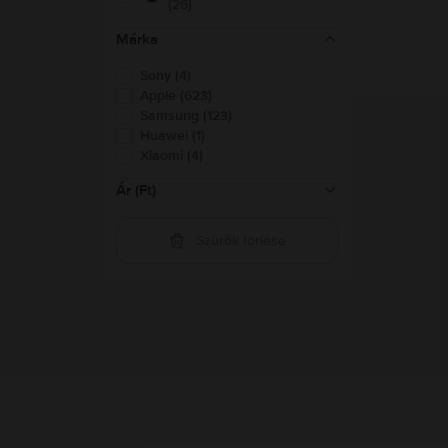
(26)
Márka
Sony (4)
Apple (623)
Samsung (123)
Huawei (1)
Xiaomi (4)
Ár (Ft)
Szűrők törlése
16.500-41.500
(
1
)
41.500-82.500
(
88
)
82.500-124.000
(
151
)
124.000-165.000
(
126
)
165.000-248.000
(
274
)
248.000-331.000
(
148
)
felett 331.000
(
73
)