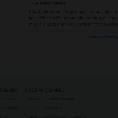
A Rejoy válasza
Köszönjük szépen, hogy megosztottad velünk a 
készülék szép állapotban érkezett meg, és hogy
működik. Ez számunkra különösen fontos visszaj
További vélemény
RÓLUNK
HASZNOS LINKEK
Kapcsolat
Általános szerződési feltételek
Kik vagyunk
Adatvédelmi irányelvek
Blog
Termék visszaküldése és visszatérítés