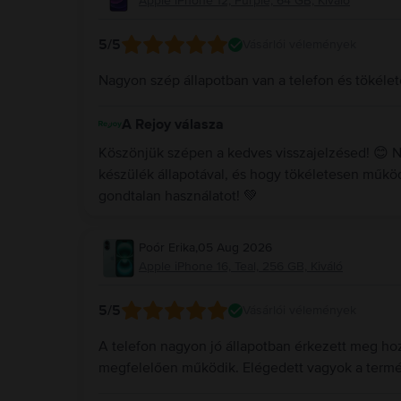
Apple iPhone 12, Purple, 64 GB, Kiváló
5
/5
Vásárlói vélemények
Nagyon szép állapotban van a telefon és töké
A Rejoy válasza
Köszönjük szépen a kedves visszajelzésed! 😊 
készülék állapotával, és hogy tökéletesen műkö
gondtalan használatot! 💚
Poór Erika
,
05 Aug 2026
Apple iPhone 16, Teal, 256 GB, Kiváló
5
/5
Vásárlói vélemények
A telefon nagyon jó állapotban érkezett meg hoz
megfelelően működik. Elégedett vagyok a termé