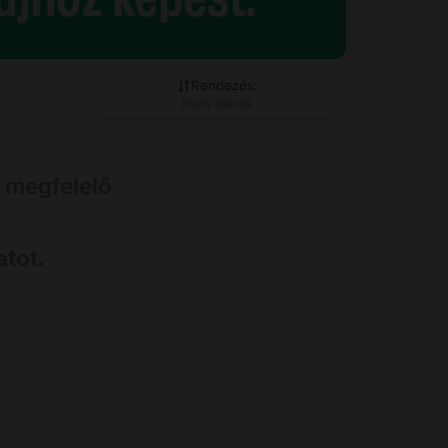
Rendezés
:
Rejoy ajánlás
Rejoy ajánlás
 megfelelő
Csökkenő ár
Növekvő ár
atot.