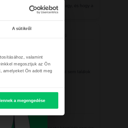
agyon örülünk, hogy elégedett vagy, és hogy a
zád. Kívánunk hozzá sok örömet!
A sütikről
8 core GPU, Starlight, 256 GB, Kiváló
tosításához, valamint
einkkel megosztjuk az Ön
l, amelyeket Ön adott meg
vettem meg, és tökéletes. Egy hibát sem találok
k.
ennek a megengedése