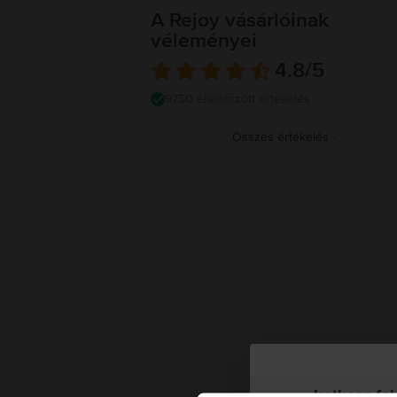
A Rejoy vásárlóinak
véleményei
4.8
/5
9750 ellenőrzött értékelés
Összes értékelés
5
4
3
2
1
Iratkozz fel