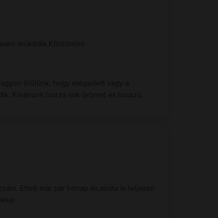
letesen működik.Köszönöm
Nagyon örülünk, hogy elégedett vagy a
dik. Kívánunk hozzá sok örömet és hosszú,
zám. Eltelt már pár hónap és azóta is teljesen
kkel.