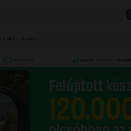
s Deals
GYIK
Kapcsolat
2 év garancia
Ingyenes visszaküldés 30 napi