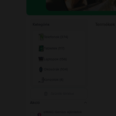
Termékek
Kategória
Telefonok (374)
Tabletek (117)
Laptopok (156)
Okosórák (104)
Konzolok (4)
Szűrők törlése
Akció
eMAG Genius ajánlatok