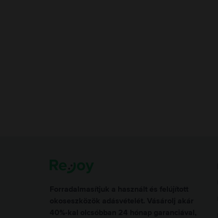
Forradalmasítjuk a használt és felújított
okoseszközök adásvételét. Vásárolj akár
40%-kal olcsóbban 24 hónap garanciával,