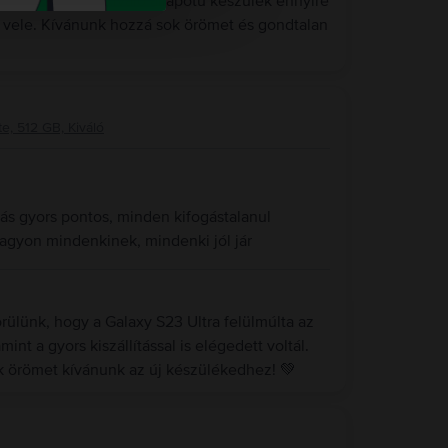
ülünk, hogy a kiváló állapotú készülék ennyire
y vele. Kívánunk hozzá sok örömet és gondtalan
e, 512 GB, Kiváló
ítás gyors pontos, minden kifogástalanul
nagyon mindenkinek, mindenki jól jár
ülünk, hogy a Galaxy S23 Ultra felülmúlta az
int a gyors kiszállítással is elégedett voltál.
ok örömet kívánunk az új készülékedhez! 💚