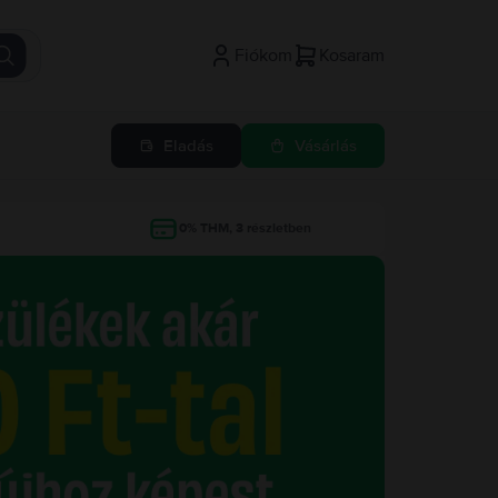
Fiókom
Kosaram
Eladás
Vásárlás
g
0% THM, 3 részletben