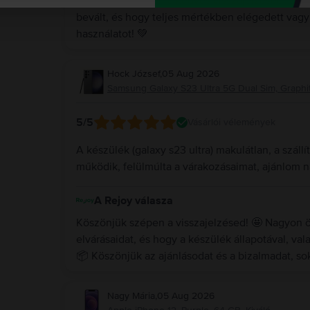
Köszönjük szépen a kedves visszajelzésed! 😊 Ör
bevált, és hogy teljes mértékben elégedett vag
használatot! 💚
Hock József
,
05 Aug 2026
Samsung Galaxy S23 Ultra 5G Dual Sim, Graphit
5
/5
Vásárlói vélemények
A készülék (galaxy s23 ultra) makulátlan, a száll
működik, felülmúlta a várakozásaimat, ajánlom 
A Rejoy válasza
Köszönjük szépen a visszajelzésed! 🤩 Nagyon ör
elvárásaidat, és hogy a készülék állapotával, valam
📦 Köszönjük az ajánlásodat és a bizalmadat, s
Nagy Mária
,
05 Aug 2026