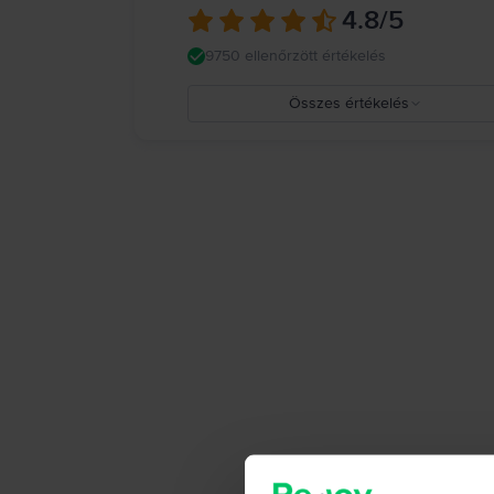
4.8
/5
9750 ellenőrzött értékelés
Összes értékelés
5
4
3
2
1