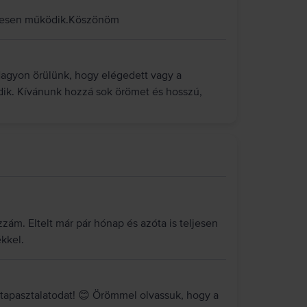
letesen működik.Köszönöm
Nagyon örülünk, hogy elégedett vagy a
dik. Kívánunk hozzá sok örömet és hosszú,
zám. Eltelt már pár hónap és azóta is teljesen
kkel.
tapasztalatodat! 😊 Örömmel olvassuk, hogy a