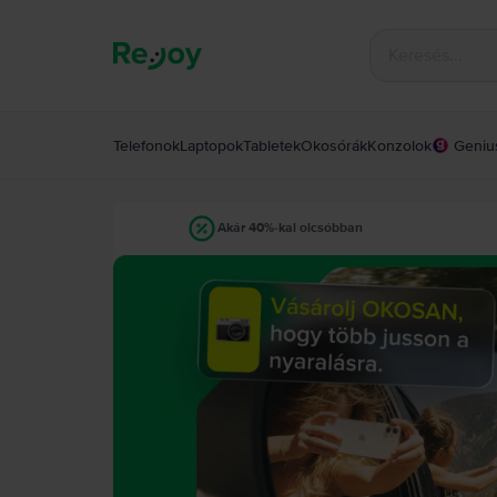
Telefonok
Laptopok
Tabletek
Okosórák
Konzolok
Geniu
Akár 40%-kal olcsóbban