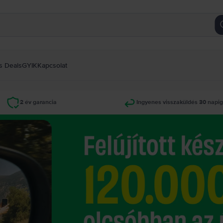
s Deals
GYIK
Kapcsolat
2 év garancia
Ingyenes visszaküldés 30 napi