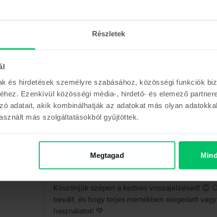
Anett
,
05 Aug 2026
Apple MacBook Air 13″ 2022, M2 8 Cores, 8 GB, 
Részletek
MacBook Air M2
ál
5
/5
Vásárlói vélemények
mak és hirdetések személyre szabásához, közösségi funkciók biz
Az újszerűt elvitték az orrom elől így a kiválót 
hez. Ezenkívül közösségi média-, hirdető- és elemező partner
rajta, az akkuja 97%-os. Nagyon elégedett vagyo
zó adatait, akik kombinálhatják az adatokat más olyan adatokka
sznált más szolgáltatásokból gyűjtöttek.
Megtagad
Mind
A Rejoy válasza
Köszönjük szépen a kedves visszajelzésed! 😊 Ör
bevált, és hogy teljes mértékben elégedett vag
használatot! 💚