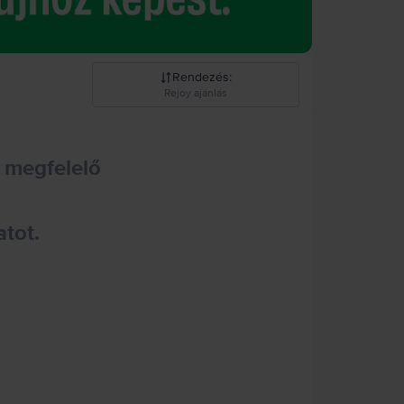
Rendezés
:
Rejoy ajánlás
Rejoy ajánlás
 megfelelő
Csökkenő ár
Növekvő ár
atot.