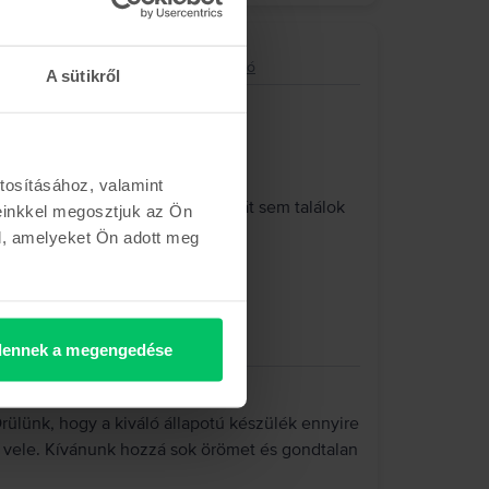
8 core GPU, Starlight, 256 GB, Kiváló
A sütikről
tosításához, valamint
vettem meg, és tökéletes. Egy hibát sem találok
einkkel megosztjuk az Ön
k.
l, amelyeket Ön adott meg
ennek a megengedése
ülünk, hogy a kiváló állapotú készülék ennyire
y vele. Kívánunk hozzá sok örömet és gondtalan