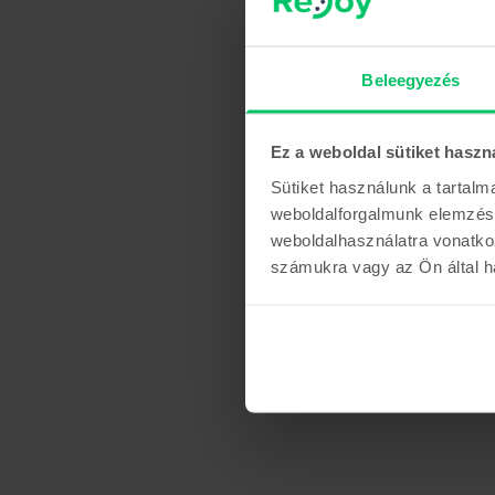
Beleegyezés
Ez a weboldal sütiket haszn
Sütiket használunk a tartal
weboldalforgalmunk elemzésé
weboldalhasználatra vonatko
számukra vagy az Ön által ha