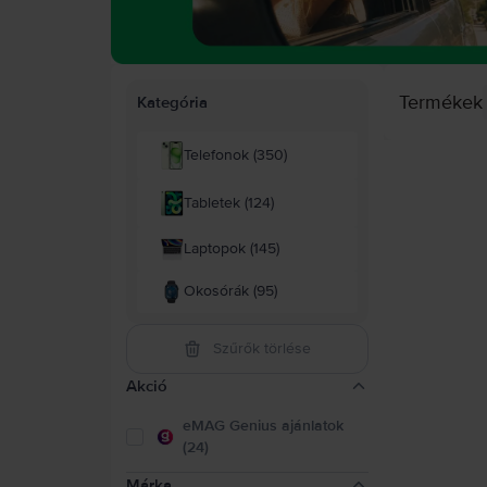
Termékek
Kategória
Telefonok (350)
Tabletek (124)
Laptopok (145)
Okosórák (95)
Szűrők törlése
Akció
eMAG Genius ajánlatok
(24)
Márka