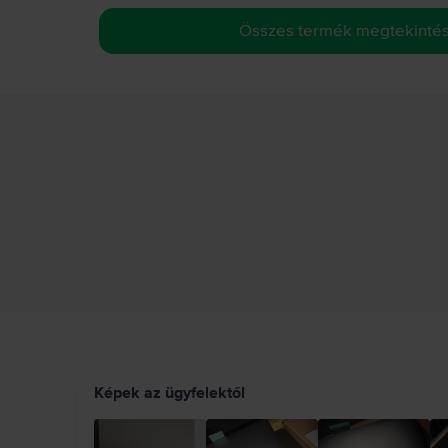
Összes termék megtekinté
Képek az ügyfelektől