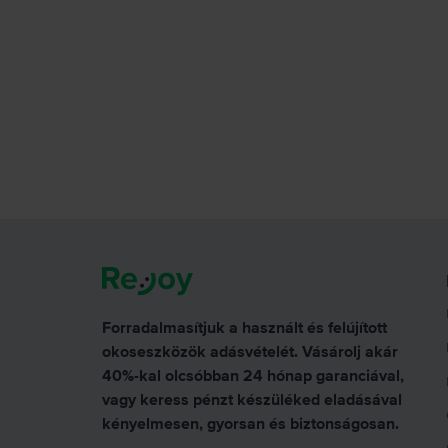
Forradalmasítjuk a használt és felújított
okoseszközök adásvételét. Vásárolj akár
40%-kal olcsóbban 24 hónap garanciával,
vagy keress pénzt készüléked eladásával
kényelmesen, gyorsan és biztonságosan.