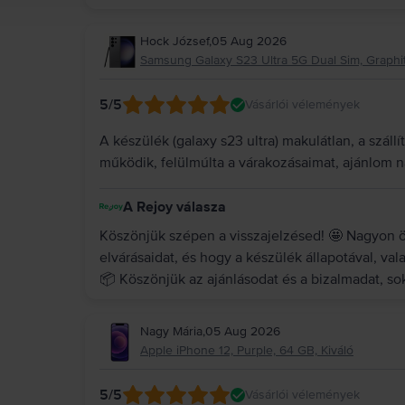
Hock József
,
05 Aug 2026
Samsung Galaxy S23 Ultra 5G Dual Sim, Graphit
5
/5
Vásárlói vélemények
A készülék (galaxy s23 ultra) makulátlan, a száll
működik, felülmúlta a várakozásaimat, ajánlom 
A Rejoy válasza
Köszönjük szépen a visszajelzésed! 🤩 Nagyon ör
elvárásaidat, és hogy a készülék állapotával, valam
📦 Köszönjük az ajánlásodat és a bizalmadat, s
Nagy Mária
,
05 Aug 2026
Apple iPhone 12, Purple, 64 GB, Kiváló
5
/5
Vásárlói vélemények