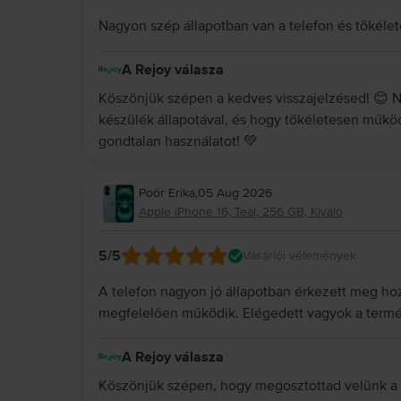
Nagyon szép állapotban van a telefon és töké
A Rejoy válasza
Köszönjük szépen a kedves visszajelzésed! 😊 
készülék állapotával, és hogy tökéletesen műkö
gondtalan használatot! 💚
Poór Erika
,
05 Aug 2026
Apple iPhone 16, Teal, 256 GB, Kiváló
5
/5
Vásárlói vélemények
A telefon nagyon jó állapotban érkezett meg hoz
megfelelően működik. Elégedett vagyok a termé
A Rejoy válasza
Köszönjük szépen, hogy megosztottad velünk a 