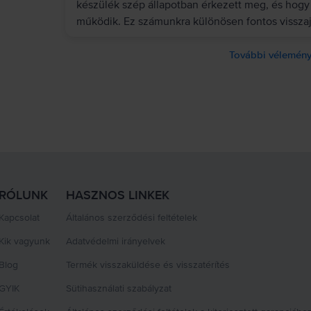
készülék szép állapotban érkezett meg, és hogy
működik. Ez számunkra különösen fontos visszaj
További vélemény
RÓLUNK
HASZNOS LINKEK
Kapcsolat
Általános szerződési feltételek
Kik vagyunk
Adatvédelmi irányelvek
Blog
Termék visszaküldése és visszatérítés
GYIK
Sütihasználati szabályzat