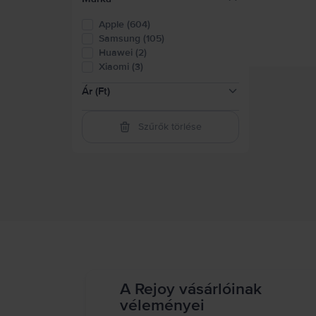
Apple (604)
Samsung (105)
Huawei (2)
Xiaomi (3)
Ár (Ft)
Szűrők törlése
16.500-41.500
(
1
)
41.500-82.500
(
78
)
82.500-124.000
(
153
)
124.000-165.000
(
130
)
165.000-248.000
(
252
)
248.000-331.000
(
135
)
felett 331.000
(
71
)
A Rejoy vásárlóinak
véleményei