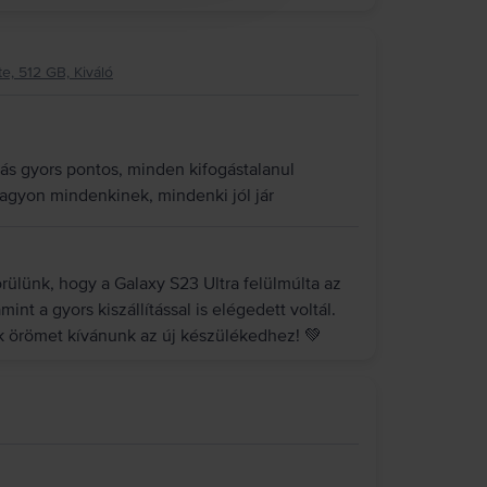
e, 512 GB, Kiváló
ítás gyors pontos, minden kifogástalanul
nagyon mindenkinek, mindenki jól jár
ülünk, hogy a Galaxy S23 Ultra felülmúlta az
int a gyors kiszállítással is elégedett voltál.
ok örömet kívánunk az új készülékedhez! 💚