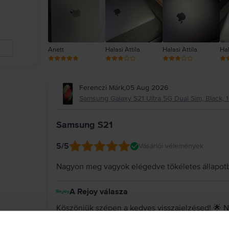
Anett
Halasi Attila
Halasi Attila
Hal
Ferenczi Márk
,
05 Aug 2026
Samsung Galaxy S21 Ultra 5G Dual Sim, Black, 1
Samsung S21
5
/5
Vásárlói vélemények
Nagyon meg vagyok elégedve tökéletes állapot
A Rejoy válasza
Köszönjük szépen a kedves visszajelzésed! 🌟 N
készülék tökéletes állapotban érkezett meg hoz