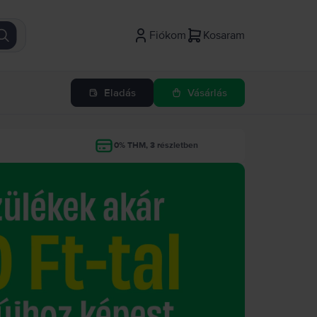
Fiókom
Kosaram
Eladás
Vásárlás
g
0% THM, 3 részletben