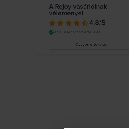
A Rejoy vásárlóinak
véleményei
4.8
/5
9750 ellenőrzött értékelés
Összes értékelés
5
4
3
2
1