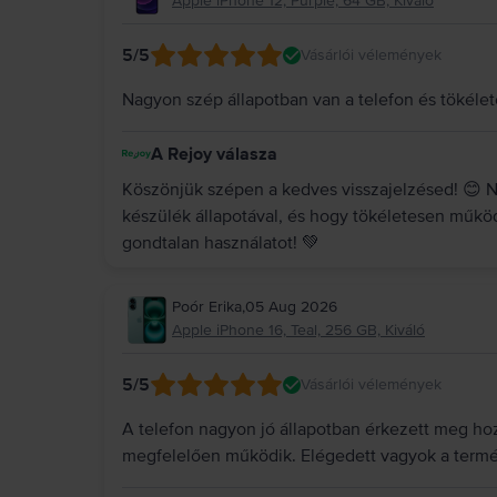
Apple iPhone 12, Purple, 64 GB, Kiváló
5
/5
Vásárlói vélemények
Nagyon szép állapotban van a telefon és töké
A Rejoy válasza
Köszönjük szépen a kedves visszajelzésed! 😊 
készülék állapotával, és hogy tökéletesen műkö
gondtalan használatot! 💚
Poór Erika
,
05 Aug 2026
Apple iPhone 16, Teal, 256 GB, Kiváló
5
/5
Vásárlói vélemények
A telefon nagyon jó állapotban érkezett meg hoz
megfelelően működik. Elégedett vagyok a termé