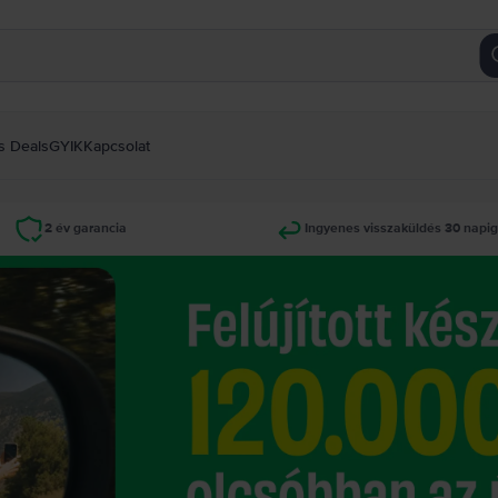
s Deals
GYIK
Kapcsolat
2 év garancia
Ingyenes visszaküldés 30 napi