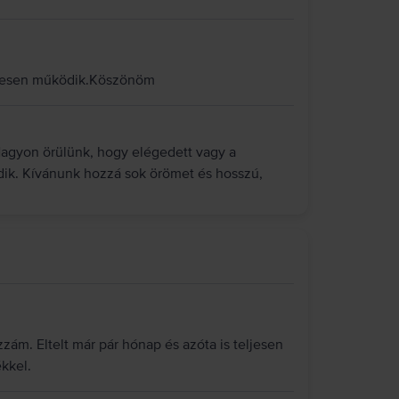
letesen működik.Köszönöm
Nagyon örülünk, hogy elégedett vagy a
dik. Kívánunk hozzá sok örömet és hosszú,
zám. Eltelt már pár hónap és azóta is teljesen
kkel.