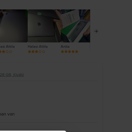
asi Attila
Halasi Attila
Anita
Anita
Ani
28 GB, Kiváló
ban van