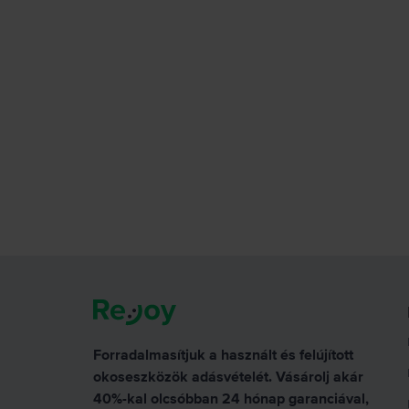
Forradalmasítjuk a használt és felújított
okoseszközök adásvételét. Vásárolj akár
40%-kal olcsóbban 24 hónap garanciával,