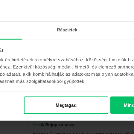
Köszönjük szépen a kedves visszajelzésed! 🌟 N
készülék tökéletes állapotban érkezett meg hoz
Részletek
Anett
,
05 Aug 2026
Apple MacBook Air 13″ 2022, M2 8 Cores, 8 GB, 
MacBook Air M2
ál
mak és hirdetések személyre szabásához, közösségi funkciók biz
5
/5
Vásárlói vélemények
hez. Ezenkívül közösségi média-, hirdető- és elemező partner
zó adatait, akik kombinálhatják az adatokat más olyan adatokka
Az újszerűt elvitték az orrom elől így a kiválót 
sznált más szolgáltatásokból gyűjtöttek.
rajta, az akkuja 97%-os. Nagyon elégedett vagyo
Megtagad
Mind
A Rejoy válasza