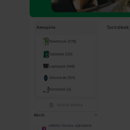
Termékek
Kategória
Telefonok (378)
Tabletek (121)
Laptopok (148)
Okosórák (101)
Konzolok (2)
Szűrők törlése
Akció
eMAG Genius ajánlatok