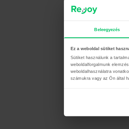
Beleegyezés
Ez a weboldal sütiket haszn
Sütiket használunk a tartal
weboldalforgalmunk elemzésé
weboldalhasználatra vonatko
számukra vagy az Ön által ha