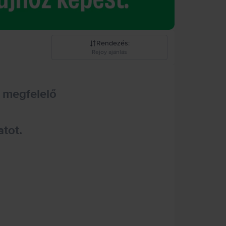
Rendezés
:
Rejoy ajánlás
Rejoy ajánlás
 megfelelő
Csökkenő ár
Növekvő ár
atot.