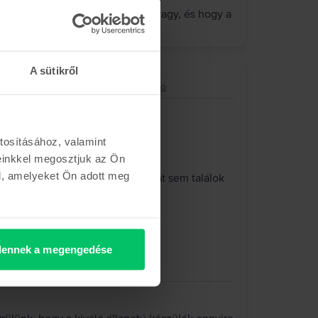
agyon örülünk, hogy elégedett vagy, és hogy a
zád. Kívánunk hozzá sok örömet!
A sütikről
8 core GPU, Starlight, 256 GB, Kiváló
tosításához, valamint
einkkel megosztjuk az Ön
l, amelyeket Ön adott meg
vettem meg, és tökéletes. Egy hibát sem találok
k.
ennek a megengedése