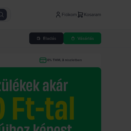
Fiókom
Kosaram
Eladás
Vásárlás
g
0% THM, 3 részletben