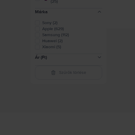
(25)
Márka
Sony (2)
Apple (629)
Samsung (112)
Huawei (2)
Xiaomi (5)
Ár (Ft)
Szűrők törlése
16.500-41.500
(
1
)
41.500-82.500
(
90
)
82.500-124.000
(
160
)
124.000-165.000
(
132
)
165.000-248.000
(
266
)
248.000-331.000
(
143
)
felett 331.000
(
73
)