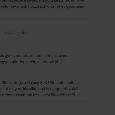
ülünk, hogy a kiváló állapotú készülék ennyire
y vele. Kívánunk hozzá sok örömet és gondtalan
e, 512 GB, Kiváló
ítás gyors pontos, minden kifogástalanul
nagyon mindenkinek, mindenki jól jár
ülünk, hogy a Galaxy S23 Ultra felülmúlta az
int a gyors kiszállítással is elégedett voltál.
ok örömet kívánunk az új készülékedhez! 💚