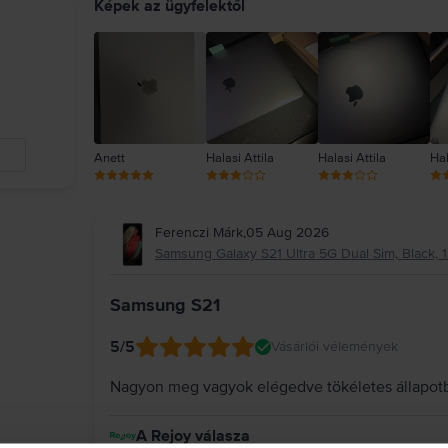
Képek az ügyfelektől
Anett
Halasi Attila
Halasi Attila
Hal
Ferenczi Márk
,
05 Aug 2026
Samsung Galaxy S21 Ultra 5G Dual Sim, Black, 1
Samsung S21
5
/5
Vásárlói vélemények
Nagyon meg vagyok elégedve tökéletes állapot
A Rejoy válasza