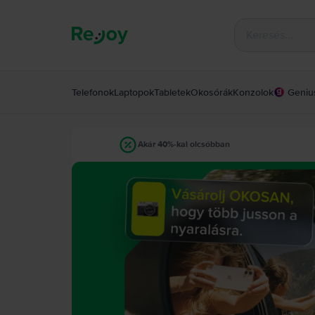
Telefonok
Laptopok
Tabletek
Okosórák
Konzolok
Geniu
Akár 40%-kal olcsóbban