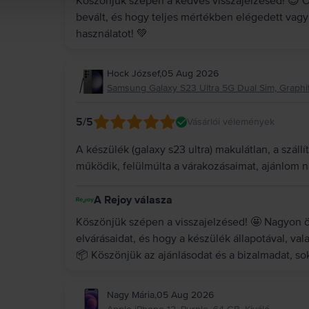
Köszönjük szépen a kedves visszajelzésed! 😊 Ör
bevált, és hogy teljes mértékben elégedett vag
használatot! 💚
Hock József
,
05 Aug 2026
Samsung Galaxy S23 Ultra 5G Dual Sim, Graphit
5
/5
Vásárlói vélemények
A készülék (galaxy s23 ultra) makulátlan, a száll
működik, felülmúlta a várakozásaimat, ajánlom 
A Rejoy válasza
Köszönjük szépen a visszajelzésed! 🤩 Nagyon ör
elvárásaidat, és hogy a készülék állapotával, valam
📦 Köszönjük az ajánlásodat és a bizalmadat, s
Nagy Mária
,
05 Aug 2026