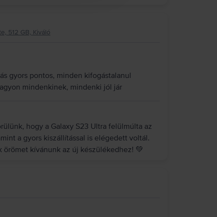
e, 512 GB, Kiváló
ítás gyors pontos, minden kifogástalanul
nagyon mindenkinek, mindenki jól jár
ülünk, hogy a Galaxy S23 Ultra felülmúlta az
int a gyors kiszállítással is elégedett voltál.
ok örömet kívánunk az új készülékedhez! 💚