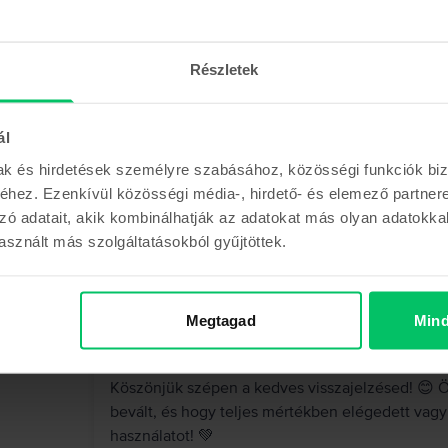
Anett
,
05 Aug 2026
Apple MacBook Air 13″ 2022, M2 8 Cores, 8 GB, 
Részletek
MacBook Air M2
ál
5
/5
Vásárlói vélemények
mak és hirdetések személyre szabásához, közösségi funkciók biz
Az újszerűt elvitték az orrom elől így a kiválót 
hez. Ezenkívül közösségi média-, hirdető- és elemező partner
rajta, az akkuja 97%-os. Nagyon elégedett vagyo
zó adatait, akik kombinálhatják az adatokat más olyan adatokka
sznált más szolgáltatásokból gyűjtöttek.
Megtagad
Mind
A Rejoy válasza
Köszönjük szépen a kedves visszajelzésed! 😊 Ör
bevált, és hogy teljes mértékben elégedett vag
használatot! 💚