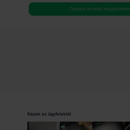
Összes termék megtekinté
Képek az ügyfelektől