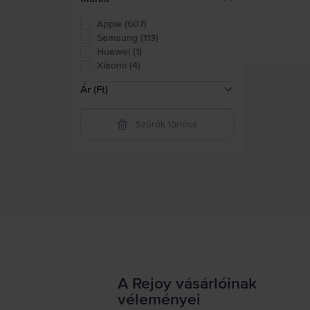
Apple (607)
Samsung (113)
Huawei (1)
Xiaomi (4)
Ár (Ft)
Szűrők törlése
16.500-41.500
(
1
)
41.500-82.500
(
85
)
82.500-124.000
(
148
)
124.000-165.000
(
123
)
165.000-248.000
(
258
)
248.000-331.000
(
146
)
felett 331.000
(
71
)
A Rejoy vásárlóinak
véleményei