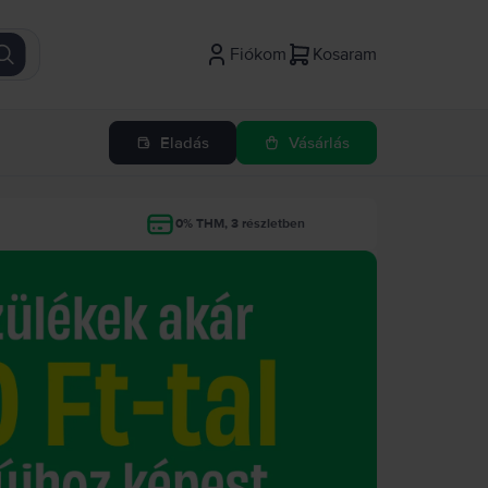
Fiókom
Kosaram
Eladás
Vásárlás
g
0% THM, 3 részletben