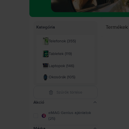
Termékek
Kategória
Telefonok (355)
Tabletek (119)
Laptopok (146)
Okosórák (105)
Szűrők törlése
Akció
eMAG Genius ajánlatok
(25)
Márka