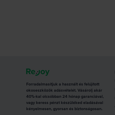
Forradalmasítjuk a használt és felújított
okoseszközök adásvételét. Vásárolj akár
40%-kal olcsóbban 24 hónap garanciával,
vagy keress pénzt készüléked eladásával
kényelmesen, gyorsan és biztonságosan.