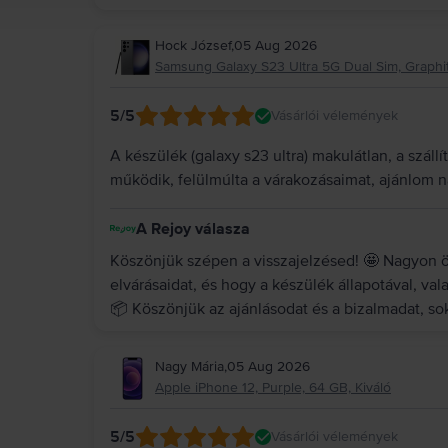
Hock József
,
05 Aug 2026
Samsung Galaxy S23 Ultra 5G Dual Sim, Graphit
5
/5
Vásárlói vélemények
A készülék (galaxy s23 ultra) makulátlan, a száll
működik, felülmúlta a várakozásaimat, ajánlom 
A Rejoy válasza
Köszönjük szépen a visszajelzésed! 🤩 Nagyon ör
elvárásaidat, és hogy a készülék állapotával, valam
📦 Köszönjük az ajánlásodat és a bizalmadat, s
Nagy Mária
,
05 Aug 2026
Apple iPhone 12, Purple, 64 GB, Kiváló
5
/5
Vásárlói vélemények