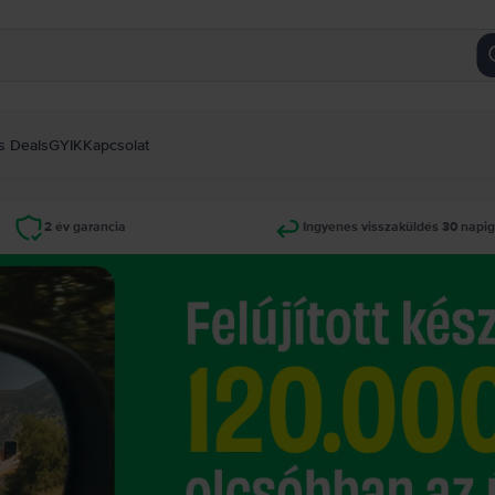
s Deals
GYIK
Kapcsolat
2 év garancia
Ingyenes visszaküldés 30 napi