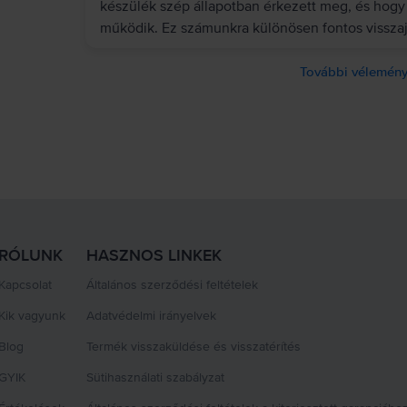
készülék szép állapotban érkezett meg, és hogy
működik. Ez számunkra különösen fontos visszaj
További vélemény
RÓLUNK
HASZNOS LINKEK
Kapcsolat
Általános szerződési feltételek
Kik vagyunk
Adatvédelmi irányelvek
Blog
Termék visszaküldése és visszatérítés
GYIK
Sütihasználati szabályzat