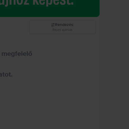
Rendezés
:
Rejoy ajánlás
Rejoy ajánlás
 megfelelő
Csökkenő ár
Növekvő ár
atot.