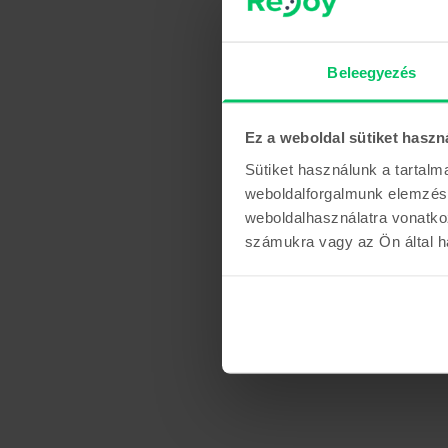
Beleegyezés
Ez a weboldal sütiket haszn
Sütiket használunk a tartal
weboldalforgalmunk elemzésé
weboldalhasználatra vonatko
számukra vagy az Ön által ha