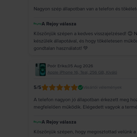
Nagyon szép állapotban van a telefon és töké
A Rejoy válasza
Köszönjük szépen a kedves visszajelzésed! 😊 
készülék állapotával, és hogy tökéletesen műkö
gondtalan használatot! 💚
Poór Erika
,
05 Aug 2026
Apple iPhone 16, Teal, 256 GB, Kiváló
5
/5
Vásárlói vélemények
A telefon nagyon jó állapotban érkezett meg hoz
megfelelően működik. Elégedett vagyok a termé
A Rejoy válasza
Köszönjük szépen, hogy megosztottad velünk a 