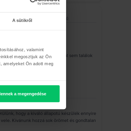
8 core GPU, Starlight, 256 GB, Kiváló
A sütikről
tosításához, valamint
vettem meg, és tökéletes. Egy hibát sem találok
einkkel megosztjuk az Ön
k.
l, amelyeket Ön adott meg
ennek a megengedése
ülünk, hogy a kiváló állapotú készülék ennyire
y vele. Kívánunk hozzá sok örömet és gondtalan