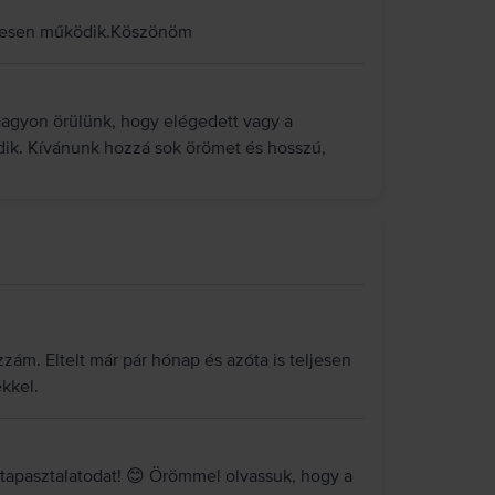
letesen működik.Köszönöm
Nagyon örülünk, hogy elégedett vagy a
dik. Kívánunk hozzá sok örömet és hosszú,
zám. Eltelt már pár hónap és azóta is teljesen
kkel.
tapasztalatodat! 😊 Örömmel olvassuk, hogy a