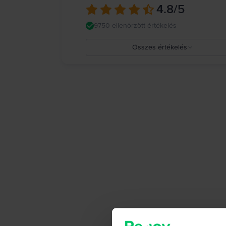
4.8
/5
9750 ellenőrzött értékelés
Összes értékelés
5
4
3
2
1