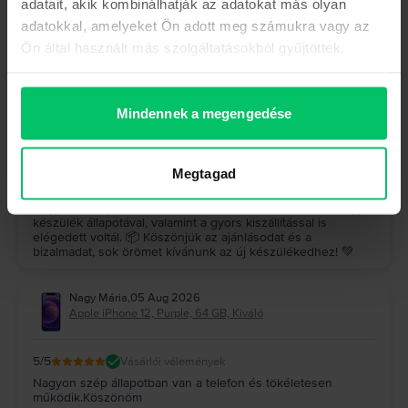
adatait, akik kombinálhatják az adatokat más olyan
Hock József
,
05 Aug 2026
adatokkal, amelyeket Ön adott meg számukra vagy az
Samsung Galaxy S23 Ultra 5G Dual Sim, Graphite, 512 GB,
Kiváló
Ön által használt más szolgáltatásokból gyűjtöttek.
5
/5
Vásárlói vélemények
A készülék (galaxy s23 ultra) makulátlan, a szállítás gyors
pontos, minden kifogástalanul működik, felülmúlta a
Mindennek a megengedése
várakozásaimat, ajánlom nagyon mindenkinek, mindenki jól
jár
A Rejoy válasza
Megtagad
Köszönjük szépen a visszajelzésed! 🤩 Nagyon örülünk,
hogy a Galaxy S23 Ultra felülmúlta az elvárásaidat, és hogy a
készülék állapotával, valamint a gyors kiszállítással is
elégedett voltál. 📦 Köszönjük az ajánlásodat és a
bizalmadat, sok örömet kívánunk az új készülékedhez! 💚
Nagy Mária
,
05 Aug 2026
Apple iPhone 12, Purple, 64 GB, Kiváló
5
/5
Vásárlói vélemények
Nagyon szép állapotban van a telefon és tökéletesen
működik.Köszönöm