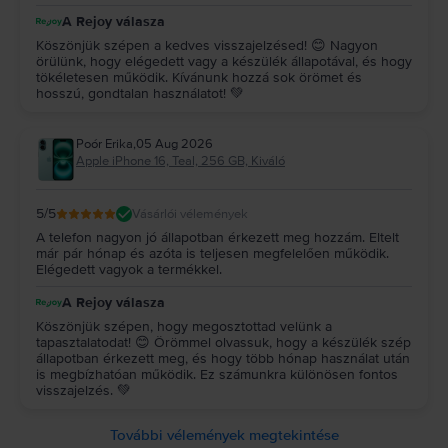
A Rejoy válasza
Köszönjük szépen a kedves visszajelzésed! 😊 Nagyon
örülünk, hogy elégedett vagy a készülék állapotával, és hogy
tökéletesen működik. Kívánunk hozzá sok örömet és
hosszú, gondtalan használatot! 💚
Poór Erika
,
05 Aug 2026
Apple iPhone 16, Teal, 256 GB, Kiváló
5
/5
Vásárlói vélemények
A telefon nagyon jó állapotban érkezett meg hozzám. Eltelt
már pár hónap és azóta is teljesen megfelelően működik.
Elégedett vagyok a termékkel.
A Rejoy válasza
Köszönjük szépen, hogy megosztottad velünk a
tapasztalatodat! 😊 Örömmel olvassuk, hogy a készülék szép
állapotban érkezett meg, és hogy több hónap használat után
is megbízhatóan működik. Ez számunkra különösen fontos
visszajelzés. 💚
További vélemények megtekintése