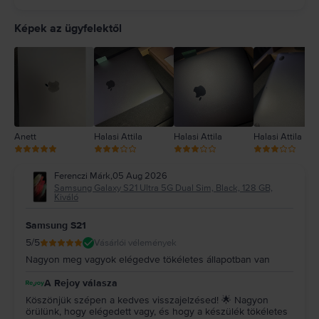
5
4
Képek az ügyfelektől
3
2
1
Anett
Halasi Attila
Halasi Attila
Halasi Attila
Ferenczi Márk
,
05 Aug 2026
Samsung Galaxy S21 Ultra 5G Dual Sim, Black, 128 GB,
Kiváló
Samsung S21
5
/5
Vásárlói vélemények
Nagyon meg vagyok elégedve tökéletes állapotban van
A Rejoy válasza
Köszönjük szépen a kedves visszajelzésed! 🌟 Nagyon
örülünk, hogy elégedett vagy, és hogy a készülék tökéletes