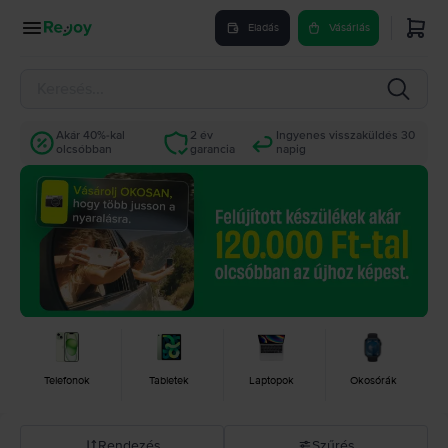
Eladás
Vásárlás
Akár 40%-kal
2 év
Ingyenes visszaküldés 30
olcsóbban
garancia
napig
Telefonok
Tabletek
Laptopok
Okosórák
Rendezés
Szűrés