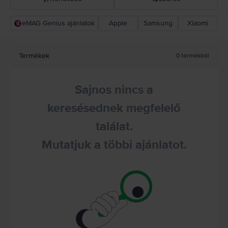
eMAG Genius ajánlatok
Apple
Samsung
Xiaomi
Rejoy ajánlás
Csökkenő ár
Termékek
0
termékből
Növekvő ár
Sajnos nincs a
keresésednek megfelelő
találat.
Mutatjuk a többi ajánlatot.