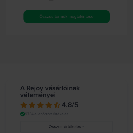
Összes termék megtekintése
A Rejoy vásárlóinak
véleményei
4.8
/5
9734 ellenőrzött értékelés
Összes értékelés