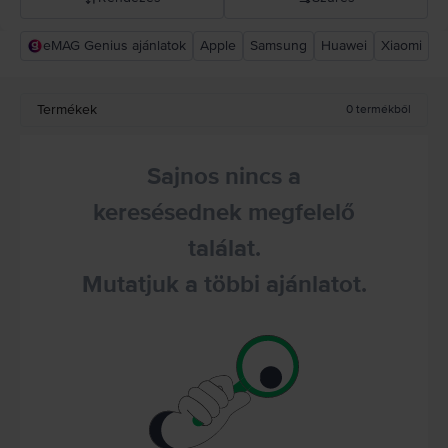
eMAG Genius ajánlatok
Apple
Samsung
Huawei
Xiaomi
Rejoy ajánlás
Csökkenő ár
Termékek
0
termékből
Növekvő ár
Sajnos nincs a
keresésednek megfelelő
találat.
Mutatjuk a többi ajánlatot.