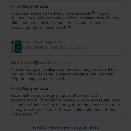
A Rejoy válasza
Köszönjük szépen a kedves visszajelzésed! 😊 Nagyon
örülünk, hogy elégedett vagy a készülék állapotával, és hogy
tökéletesen működik. Kívánunk hozzá sok örömet és
hosszú, gondtalan használatot! 💚
Poór Erika
,
05 Aug 2026
Apple iPhone 16, Teal, 256 GB, Kiváló
5
/5
Vásárlói vélemények
A telefon nagyon jó állapotban érkezett meg hozzám. Eltelt
már pár hónap és azóta is teljesen megfelelően működik.
Elégedett vagyok a termékkel.
A Rejoy válasza
Köszönjük szépen, hogy megosztottad velünk a
tapasztalatodat! 😊 Örömmel olvassuk, hogy a készülék szép
állapotban érkezett meg, és hogy több hónap használat után
is megbízhatóan működik. Ez számunkra különösen fontos
visszajelzés. 💚
További vélemények megtekintése