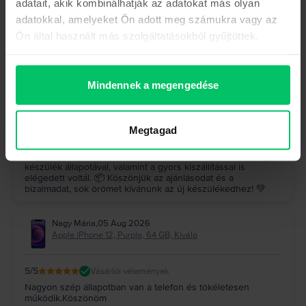
adatait, akik kombinálhatják az adatokat más olyan
Hock József
,
05 Aug 2026
adatokkal, amelyeket Ön adott meg számukra vagy az
Samsung Galaxy S23 Ultra 5G Dual Sim, Graphite, 512 GB,
Kiváló
Ön által használt más szolgáltatásokból gyűjtöttek.
5
/5
Vásárlói vélemények
A készülék (galaxy s23 ultra) makulátlan, a szállítás gyors
pontos, minden kifogástalanul működik, felülmúlta a
Mindennek a megengedése
várakozásaimat, ajánlom nagyon mindenkinek, mindenki jól
jár
A Rejoy válasza
Megtagad
Köszönjük szépen a visszajelzésed! 🤩 Nagyon örülünk,
hogy a Galaxy S23 Ultra felülmúlta az elvárásaidat, és hogy a
készülék állapotával, valamint a gyors kiszállítással is
elégedett voltál. 📦 Köszönjük az ajánlásodat és a
bizalmadat, sok örömet kívánunk az új készülékedhez! 💚
Nagy Mária
,
05 Aug 2026
Apple iPhone 12, Purple, 64 GB, Kiváló
5
/5
Vásárlói vélemények
Nagyon szép állapotban van a telefon és tökéletesen
működik.Köszönöm