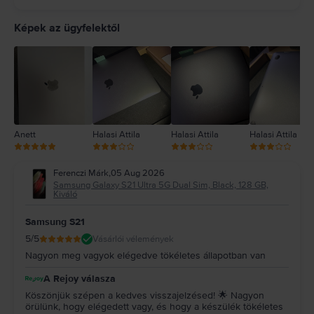
5
4
Képek az ügyfelektől
3
2
1
Anett
Halasi Attila
Halasi Attila
Halasi Attila
Ferenczi Márk
,
05 Aug 2026
Samsung Galaxy S21 Ultra 5G Dual Sim, Black, 128 GB,
Kiváló
Samsung S21
5
/5
Vásárlói vélemények
Nagyon meg vagyok elégedve tökéletes állapotban van
A Rejoy válasza
Köszönjük szépen a kedves visszajelzésed! 🌟 Nagyon
örülünk, hogy elégedett vagy, és hogy a készülék tökéletes