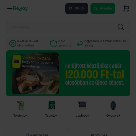
Eladás
Vásárlás
Akár 40%-kal
2 év
Ingyenes visszaküldés 30
olcsóbban
garancia
napig
Telefonok
Tabletek
Laptopok
Okosórák
Rendezés
Szűrés