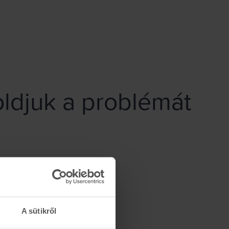
ldjuk a problémát
A sütikről