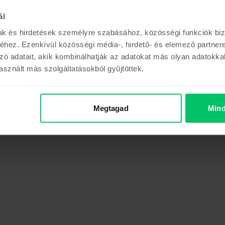
ál
mak és hirdetések személyre szabásához, közösségi funkciók biz
hez. Ezenkívül közösségi média-, hirdető- és elemező partner
zó adatait, akik kombinálhatják az adatokat más olyan adatokka
sznált más szolgáltatásokból gyűjtöttek.
Megtagad
Mind