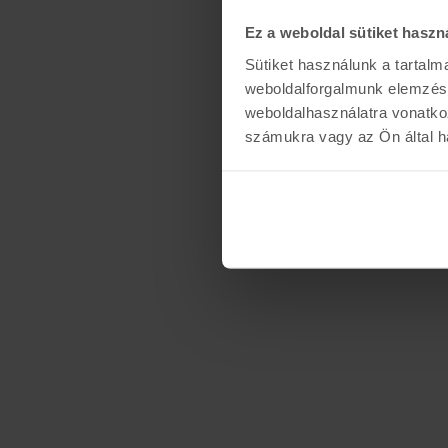
Ez a weboldal sütiket haszn
Sütiket használunk a tartal
weboldalforgalmunk elemzésé
weboldalhasználatra vonatko
számukra vagy az Ön által ha