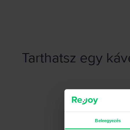
Rejoy.hu - Add el könnyedén telefonodat!
Tarthatsz egy ká
Beleegyezés