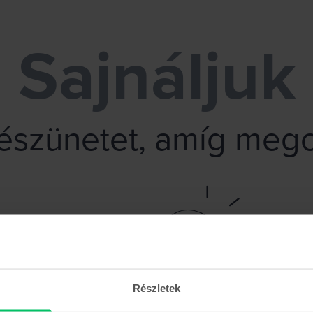
Sajnáljuk
vészünetet, amíg mego
Részletek