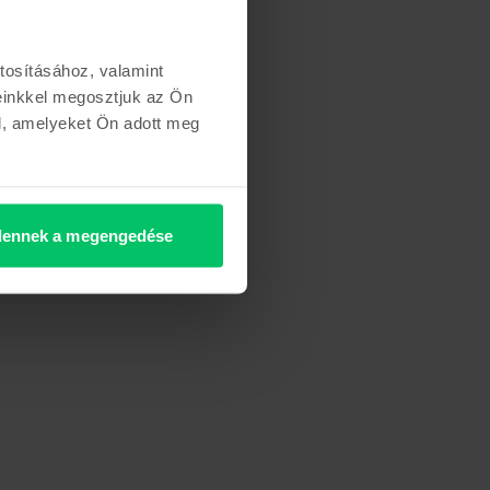
tosításához, valamint
einkkel megosztjuk az Ön
l, amelyeket Ön adott meg
ennek a megengedése