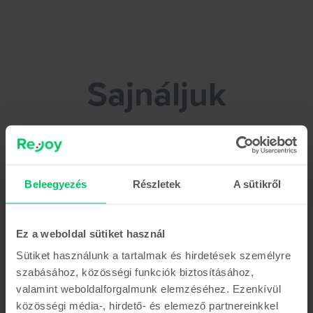
Rejoy.hu - Add el könnyedén telefonodat!
Sajnáljuk
Tarthatsz egy kávészünetet, amíg
megoldjuk a problémát
Beleegyezés
Részletek
A sütikről
Ez a weboldal sütiket használ
Sütiket használunk a tartalmak és hirdetések személyre
szabásához, közösségi funkciók biztosításához,
valamint weboldalforgalmunk elemzéséhez. Ezenkívül
közösségi média-, hirdető- és elemező partnereinkkel