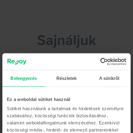
Rejoy.hu - Add el könnyedén telefonodat!
Sajnáljuk
Tarthatsz egy kávészünetet, amíg
megoldjuk a problémát
Beleegyezés
Részletek
A sütikről
Ez a weboldal sütiket használ
Sütiket használunk a tartalmak és hirdetések személyre
szabásához, közösségi funkciók biztosításához,
valamint weboldalforgalmunk elemzéséhez. Ezenkívül
közösségi média-, hirdető- és elemező partnereinkkel