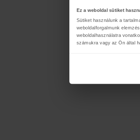
Ez a weboldal sütiket haszn
Sütiket használunk a tartal
weboldalforgalmunk elemzésé
weboldalhasználatra vonatko
számukra vagy az Ön által ha