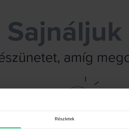
Sajnáljuk
vészünetet, amíg mego
Részletek