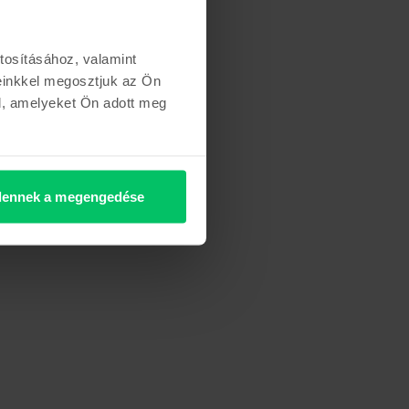
tosításához, valamint
einkkel megosztjuk az Ön
l, amelyeket Ön adott meg
ennek a megengedése