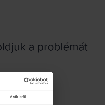
ldjuk a problémát
A sütikről