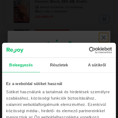
Ceramic Black, 256 GB, Kiváló
Becsült kiszállítás:
1-3 munkanap
0% THM, 3 részletben
210.990 Ft
Az utolsó a készletről
Xiaomi Mi 11 5G
Midnight Gray, 128 GB, Jó
Becsült kiszállítás:
1-3 munkanap
0% THM, 3 részletben
97.990 Ft
Beleegyezés
Részletek
A sütikről
Iratkozz fel a hírlevelünkre, és
Ez a weboldal sütiket használ
megjutalmazunk egy
Sütiket használunk a tartalmak és hirdetések személyre
2.000 Ft
szabásához, közösségi funkciók biztosításához,
ÉRTÉKŰ KUPONNAL
valamint weboldalforgalmunk elemzéséhez. Ezenkívül
Leírás
közösségi média-, hirdető- és elemező partnereinkkel
Mobiltelefon Xiaomi Redmi Note 9 Pro, Interstellar Gray, 128 GB, Jó
megosztjuk az Ön weboldalhasználatra vonatkozó