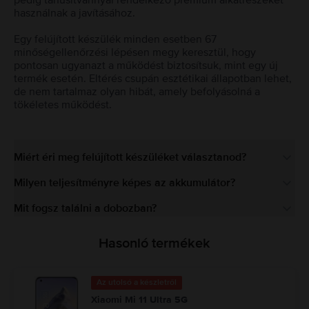
pedig tanúsítvánnyal rendelkező prémium alkatrészeket
használnak a javításához.
Egy felújított készülék minden esetben 67
minőségellenőrzési lépésen megy keresztül, hogy
pontosan ugyanazt a működést biztosítsuk, mint egy új
termék esetén. Eltérés csupán esztétikai állapotban lehet,
de nem tartalmaz olyan hibát, amely befolyásolná a
tökéletes működést.
Miért éri meg felújított készüléket választanod?
Milyen teljesítményre képes az akkumulátor?
Mit fogsz találni a dobozban?
Hasonló termékek
Az utolsó a készletről
Xiaomi Mi 11 Ultra 5G