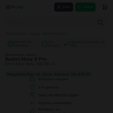
Eladás
Vásárlás
Mobiltelefonok
/
Xiaomi
/
Redmi Note 9 Pro
Akár 40%-kal
2 év
Ingyenes visszaküldés 30
olcsóbban
garancia
napig
Mobiltelefon Xiaomi
Redmi Note 9 Pro
Interstellar Gray, 128 GB, Jó
Megtakarítás az újhoz képest: 26.010 Ft