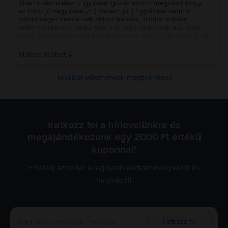
Xiaomi készülékem, így nem igazán tudom megítélni, hogy
ez most jó vagy nem...? :) Nekem jó :) Egyáltalán semmi
különbséget nem érzek ahhoz képest, mintha boltban
vettem volna egy vadiúj telefont. Vagy talán csak azt, hogy
tokot nem tudtam hozzá boltban venni, mert "régi modell". (A
neten viszont gond nélkül találtam.) A 24 hónapos garancia
miatt tök nyugodtan alszom. Amiből lehet, használtat veszek,
Mutass többet
így igyekszem kivenni részem a climate actionből. 4 éves
telefonomat cseréltem most le.
További vélemények megtekintése
Iratkozz fel a hírlevelünkre és
megajándékozunk egy 2000 Ft értékű
kuponnal!
Értesülj azonnal a legújabb kedvezményekről és
híreinkről!
Iratkozz fel