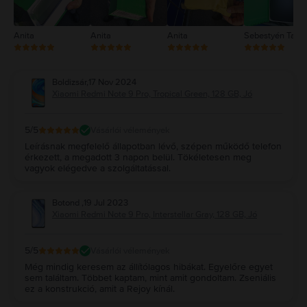
Anita
Anita
Anita
Sebestyén Tam
Boldizsár
,
17 Nov 2024
Xiaomi Redmi Note 9 Pro, Tropical Green, 128 GB, Jó
5
/5
Vásárlói vélemények
Leírásnak megfelelő állapotban lévő, szépen működő telefon
érkezett, a megadott 3 napon belül. Tökéletesen meg
vagyok elégedve a szolgáltatással.
Botond
,
19 Jul 2023
Xiaomi Redmi Note 9 Pro, Interstellar Gray, 128 GB, Jó
5
/5
Vásárlói vélemények
Még mindig keresem az állítólagos hibákat. Egyelőre egyet
sem találtam. Többet kaptam, mint amit gondoltam. Zseniális
ez a konstrukció, amit a Rejoy kínál.