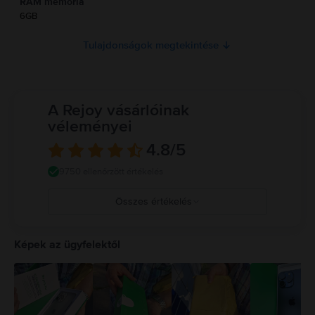
RAM memória
6GB
Tulajdonságok megtekintése
A Rejoy vásárlóinak
véleményei
4.8
/5
9750 ellenőrzött értékelés
Összes értékelés
5
4
Képek az ügyfelektől
3
2
1