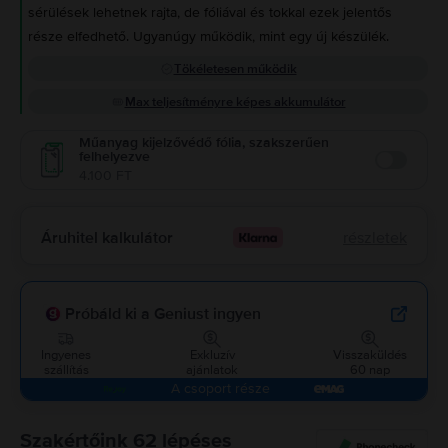
sérülések lehetnek rajta, de fóliával és tokkal ezek jelentős
része elfedhető. Ugyanúgy működik, mint egy új készülék.
Tökéletesen működik
Max teljesítményre képes akkumulátor
Műanyag kijelzővédő fólia, szakszerűen
felhelyezve
Enable
4.100 FT
Áruhitel kalkulátor
részletek
Próbáld ki a Geniust ingyen
Ingyenes
Exkluzív
Visszaküldés
szállítás
ajánlatok
60 nap
A csoport része
Szakértőink 62 lépéses