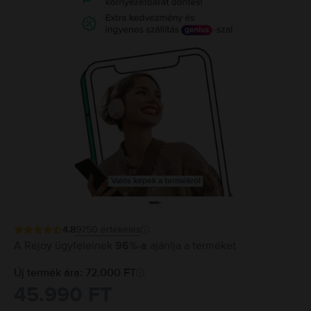
Valós képek a termékről
4.8
9750
értékelés
A Rejoy ügyfeleinek
96%-a
ajánlja a terméket
Új termék ára: 72.000 FT
45.990 FT