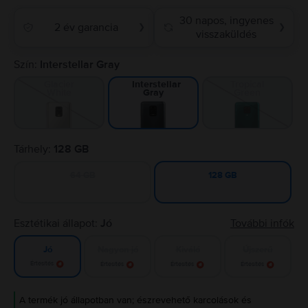
30 napos, ingyenes
2 év garancia
❯
❯
visszaküldés
Szín:
Interstellar Gray
Glacier
Tropical
Interstellar
White
Green
Gray
Tárhely:
128 GB
64 GB
128 GB
Esztétikai állapot:
Jó
További infók
Nagyon jó
Kiváló
Újszerű
Jó
Értesítés
Értesítés
Értesítés
Értesítés
A termék jó állapotban van; észrevehető karcolások és