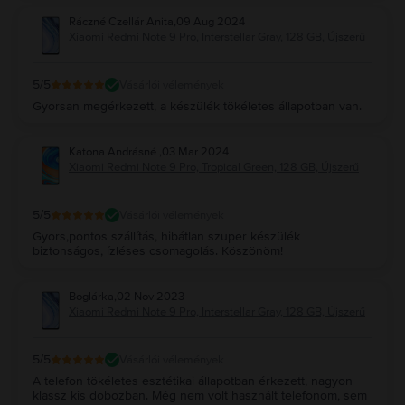
Ráczné Czellár Anita
,
09 Aug 2024
Xiaomi Redmi Note 9 Pro, Interstellar Gray, 128 GB, Újszerű
5
/5
Vásárlói vélemények
Gyorsan megérkezett, a készülék tökéletes állapotban van.
Katona Andrásné
,
03 Mar 2024
Xiaomi Redmi Note 9 Pro, Tropical Green, 128 GB, Újszerű
5
/5
Vásárlói vélemények
Gyors,pontos szállítás, hibátlan szuper készülék
biztonságos, ízléses csomagolás. Köszönöm!
Boglárka
,
02 Nov 2023
Xiaomi Redmi Note 9 Pro, Interstellar Gray, 128 GB, Újszerű
5
/5
Vásárlói vélemények
A telefon tökéletes esztétikai állapotban érkezett, nagyon
klassz kis dobozban. Még nem volt használt telefonom, sem