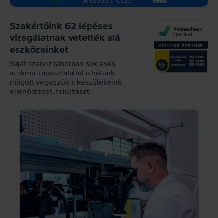
A csoport része
Szakértőink 62 lépéses
vizsgálatnak vetették alá
eszközeinket
Saját szerviz laborban sok éves
szakmai tapasztalattal a hátunk
mögött végezzük a készülékeink
ellenőrzését, felújítását.