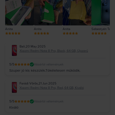
1
Anita
Anita
Anita
Sebestyén Tam
Bali
,
20 May 2025
Xiaomi Redmi Note 8 Pro, Black, 64 GB, Újszerű
5
/5
Vásárlói vélemények
Szuper jó kis készülék.Tökéletesen működik.
Farádi Vörös
,
21 Jun 2025
Xiaomi Redmi Note 8 Pro, Red, 64 GB, Kiváló
5
/5
Vásárlói vélemények
Kiváló