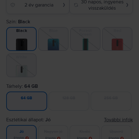
30 napos, ingyenes
2 év garancia
❯
❯
visszaküldés
Szín:
Black
Blue
Forest
Red
Black
Green
White
Tárhely:
64 GB
128 GB
256 GB
64 GB
Esztétikai állapot:
Jó
További infók
Nagyon jó
Kiváló
Újszerű
Jó
Értesítés
Értesítés
Értesítés
Értesítés