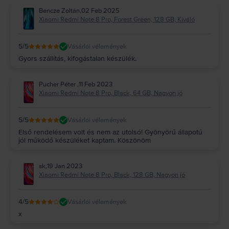
Bencze Zoltán
,
02 Feb 2025
Xiaomi Redmi Note 8 Pro, Forest Green, 128 GB, Kiváló
5
/5
Vásárlói vélemények
Gyors szállítás, kifogástalan készülék.
Pucher Péter
,
11 Feb 2023
Xiaomi Redmi Note 8 Pro, Black, 64 GB, Nagyon jó
5
/5
Vásárlói vélemények
Első rendelésem volt és nem az utolsó! Gyönyörű állapotú
jól működő készüléket kaptam. Köszönöm
sk
,
19 Jan 2023
Xiaomi Redmi Note 8 Pro, Black, 128 GB, Nagyon jó
4
/5
Vásárlói vélemények
x