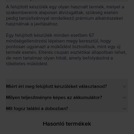
A felújított készülék egy olyan használt termék, melyet a
szakembereink alaposan átvizsgáltak, szükség esetén
pedig tanúsítvánnyal rendelkező prémium alkatrészeket
használnak a javításához.
Egy felújított készülék minden esetben 67
minőségellenőrzési lépésen megy keresztül, hogy
pontosan ugyanazt a működést biztosítsuk, mint egy új
termék esetén. Eltérés csupán esztétikai állapotban lehet,
de nem tartalmaz olyan hibát, amely befolyásolná a
tökéletes működést.
Miért éri meg felújított készüléket választanod?
Milyen teljesítményre képes az akkumulátor?
Mit fogsz találni a dobozban?
Hasonló termékek