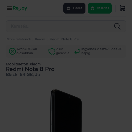
Eladás
Vásárlás
Mobiltelefonok
/
Xiaomi
/
Redmi Note 8 Pro
Akár 40%-kal
2 év
Ingyenes visszaküldés 30
olcsóbban
garancia
napig
Mobiltelefon Xiaomi
Redmi Note 8 Pro
Black, 64 GB, Jó