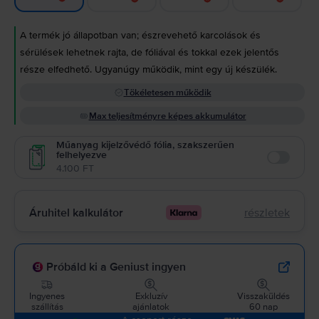
A termék jó állapotban van; észrevehető karcolások és
sérülések lehetnek rajta, de fóliával és tokkal ezek jelentős
része elfedhető. Ugyanúgy működik, mint egy új készülék.
Tökéletesen működik
Max teljesítményre képes akkumulátor
Műanyag kijelzővédő fólia, szakszerűen
felhelyezve
Enable
4.100 FT
Áruhitel kalkulátor
részletek
Próbáld ki a Geniust ingyen
Ingyenes
Exkluzív
Visszaküldés
szállítás
ajánlatok
60 nap