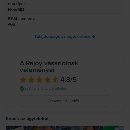
Információk a termékre vonatkozó biztonsági figyelmeztetésekről.
SIM típus
Jelenleg a termékbiztonsági információk nem állnak rendelkezésre.
Nano SIM
RAM memória
4GB
Tulajdonságok megtekintése
A Rejoy vásárlóinak
véleményei
4.8
/5
9734 ellenőrzött értékelés
Összes értékelés
5
4
Képek az ügyfelektől
3
2