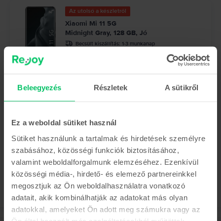
Az utolsó a készletről
Xiaomi Mi 11 5G
Midnight Gray, 128 GB, Jó
Becsült kiszállítás:
1-3 munkanap
0% THM, 3 részletben
97.990 Ft
Beleegyezés
Részletek
A sütikről
Az utolsó a készletről
Xiaomi Redmi Note 13 Pro 5G Dual Sim
Midnight Black, 256 GB, Újszerű
Ez a weboldal sütiket használ
Becsült kiszállítás:
1-3 munkanap
0% THM, 3 részletben
Sütiket használunk a tartalmak és hirdetések személyre
82.990 Ft
szabásához, közösségi funkciók biztosításához,
valamint weboldalforgalmunk elemzéséhez. Ezenkívül
közösségi média-, hirdető- és elemező partnereinkkel
megosztjuk az Ön weboldalhasználatra vonatkozó
adatait, akik kombinálhatják az adatokat más olyan
adatokkal, amelyeket Ön adott meg számukra vagy az
Ön által használt más szolgáltatásokból gyűjtöttek.