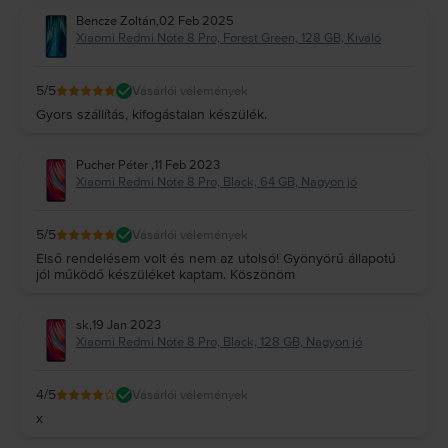
Bencze Zoltán
,
02 Feb 2025
Xiaomi Redmi Note 8 Pro, Forest Green, 128 GB, Kiváló
5
/5
Vásárlói vélemények
Gyors szállítás, kifogástalan készülék.
Pucher Péter
,
11 Feb 2023
Xiaomi Redmi Note 8 Pro, Black, 64 GB, Nagyon jó
5
/5
Vásárlói vélemények
Első rendelésem volt és nem az utolsó! Gyönyörű állapotú
jól működő készüléket kaptam. Köszönöm
sk
,
19 Jan 2023
Xiaomi Redmi Note 8 Pro, Black, 128 GB, Nagyon jó
4
/5
Vásárlói vélemények
x