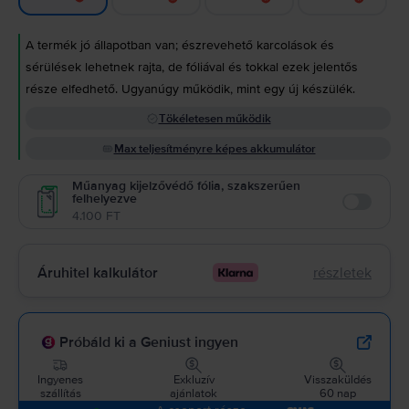
A termék jó állapotban van; észrevehető karcolások és
sérülések lehetnek rajta, de fóliával és tokkal ezek jelentős
része elfedhető. Ugyanúgy működik, mint egy új készülék.
Tökéletesen működik
Max teljesítményre képes akkumulátor
Műanyag kijelzővédő fólia, szakszerűen
felhelyezve
Enable
4.100 FT
Áruhitel kalkulátor
részletek
Próbáld ki a Geniust ingyen
Ingyenes
Exkluzív
Visszaküldés
szállítás
ajánlatok
60 nap