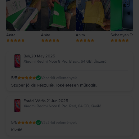
1
Anita
Anita
Anita
Sebestyén Tam
Bali
,
20 May 2025
Xiaomi Redmi Note 8 Pro, Black, 64 GB, Újszerű
5
/5
Vásárlói vélemények
Szuper jó kis készülék.Tökéletesen működik.
Farádi Vörös
,
21 Jun 2025
Xiaomi Redmi Note 8 Pro, Red, 64 GB, Kiváló
5
/5
Vásárlói vélemények
Kiváló