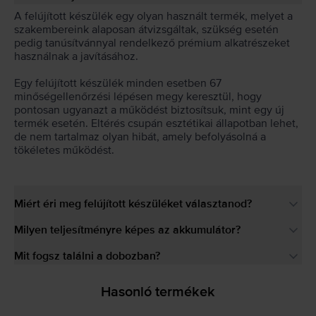
A felújított készülék egy olyan használt termék, melyet a
szakembereink alaposan átvizsgáltak, szükség esetén
pedig tanúsítvánnyal rendelkező prémium alkatrészeket
használnak a javításához.
Egy felújított készülék minden esetben 67
minőségellenőrzési lépésen megy keresztül, hogy
pontosan ugyanazt a működést biztosítsuk, mint egy új
termék esetén. Eltérés csupán esztétikai állapotban lehet,
de nem tartalmaz olyan hibát, amely befolyásolná a
tökéletes működést.
Miért éri meg felújított készüléket választanod?
Milyen teljesítményre képes az akkumulátor?
Mit fogsz találni a dobozban?
Hasonló termékek