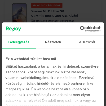
Az utolsó a készletről
Xiaomi Mi 11 Ultra 5G
Ceramic Black, 256 GB, Kiváló
Becsült kiszállítás:
1-3 munkanap
0% THM, 3 részletben
210.990 Ft
Beleegyezés
Részletek
A sütikről
Az utolsó a készletről
Xiaomi Mi 11 5G
Midnight Gray, 128 GB, Jó
Ez a weboldal sütiket használ
Becsült kiszállítás:
1-3 munkanap
0% THM, 3 részletben
Sütiket használunk a tartalmak és hirdetések személyre
97.990 Ft
szabásához, közösségi funkciók biztosításához,
valamint weboldalforgalmunk elemzéséhez. Ezenkívül
közösségi média-, hirdető- és elemező partnereinkkel
megosztjuk az Ön weboldalhasználatra vonatkozó
adatait, akik kombinálhatják az adatokat más olyan
adatokkal, amelyeket Ön adott meg számukra vagy az
Ön által használt más szolgáltatásokból gyűjtöttek.