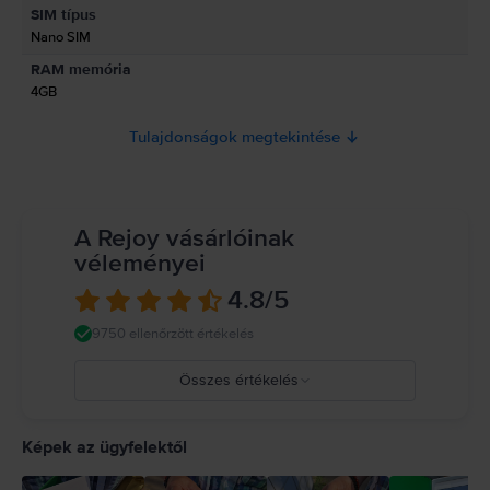
Információk a termékre vonatkozó biztonsági figyelmeztetésekről.
SIM típus
Jelenleg a termékbiztonsági információk nem állnak rendelkezésre.
Nano SIM
RAM memória
4GB
Tulajdonságok megtekintése
A Rejoy vásárlóinak
véleményei
4.8
/5
9750 ellenőrzött értékelés
Összes értékelés
5
4
Képek az ügyfelektől
3
2