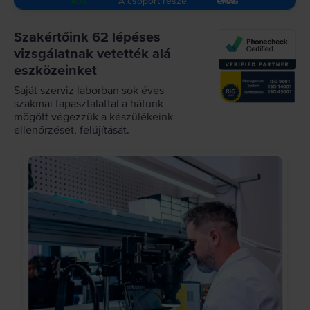
A csoport része
Szakértőink 62 lépéses
vizsgálatnak vetették alá
eszközeinket
Saját szerviz laborban sok éves
szakmai tapasztalattal a hátunk
mögött végezzük a készülékeink
ellenőrzését, felújítását.