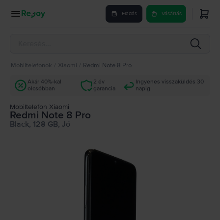
Eladás
Vásárlás
Mobiltelefonok
/
Xiaomi
/
Redmi Note 8 Pro
Akár 40%-kal
2 év
Ingyenes visszaküldés 30
olcsóbban
garancia
napig
Mobiltelefon Xiaomi
Redmi Note 8 Pro
Black, 128 GB, Jó