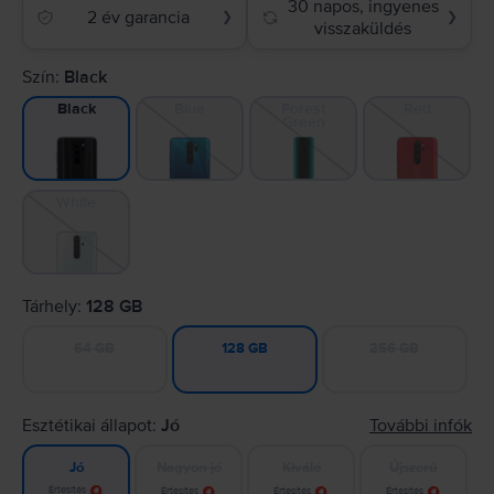
30 napos, ingyenes
2 év garancia
❯
❯
visszaküldés
Szín:
Black
Blue
Forest
Red
Black
Green
White
Tárhely:
128 GB
64 GB
256 GB
128 GB
Esztétikai állapot:
Jó
További infók
Nagyon jó
Kiváló
Újszerű
Jó
Értesítés
Értesítés
Értesítés
Értesítés