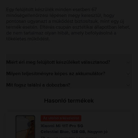
Egy felújított készülék minden esetben 67
minőségellenőrzési lépésen megy keresztül, hogy
pontosan ugyanazt a működést biztosítsuk, mint egy új
termék esetén. Eltérés csupán esztétikai állapotban lehet,
de nem tartalmaz olyan hibát, amely befolyásolná a
tökéletes működést.
Miért éri meg felújított készüléket választanod?
Milyen teljesítményre képes az akkumulátor?
Mit fogsz találni a dobozban?
Hasonló termékek
Az utolsó a készletről
Xiaomi Mi 11T Pro 5G
Celestial Blue, 128 GB, Nagyon jó