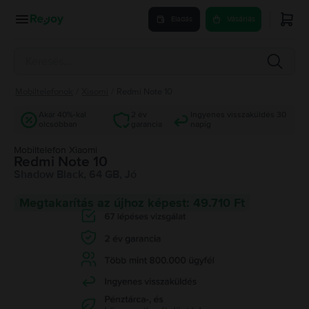
Eladás
Vásárlás
Mobiltelefonok
/
Xiaomi
/
Redmi Note 10
Akár 40%-kal
2 év
Ingyenes visszaküldés 30
olcsóbban
garancia
napig
Mobiltelefon Xiaomi
Redmi Note 10
Shadow Black, 64 GB, Jó
Megtakarítás az újhoz képest: 49.710 Ft