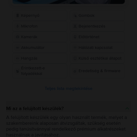
Képernyő
Gombok
Mikrofon
Bejelentkezés
Kamerák
Előtörténet
Akkumulátor
Hálózati kapcsolat
Hangzás
Külső esztétikai állapot
Érintkezett-e
Eredetiség & firmware
folyadékkal
Teljes lista megtekintése
Mi az a felújított készülék?
A felújított készülék egy olyan használt termék, melyet a
szakembereink alaposan átvizsgáltak, szükség esetén
pedig tanúsítvánnyal rendelkező prémium alkatrészeket
használnak a javításához.