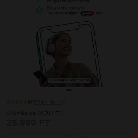
Valós képek a termékről
4.8
9734
értékelés
Új termék ára: 85.700 FT
35.990 FT