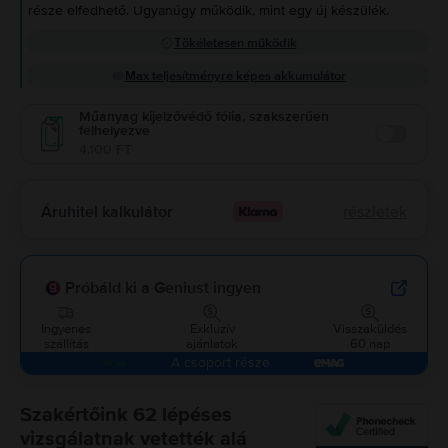
része elfedhető. Ugyanúgy működik, mint egy új készülék.
Tökéletesen működik
Max teljesítményre képes akkumulátor
Műanyag kijelzővédő fólia, szakszerűen
felhelyezve
Enable
4.100 FT
Áruhitel kalkulátor
részletek
Próbáld ki a Geniust ingyen
Ingyenes
Exkluzív
Visszaküldés
szállítás
ajánlatok
60 nap
A csoport része
Szakértőink 62 lépéses
vizsgálatnak vetették alá