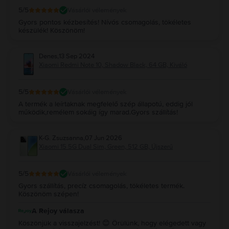
5
/5
Vásárlói vélemények
Gyors pontos kézbesítés! Nívós csomagolás, tökéletes
készülék! Köszönöm!
Denes
,
13 Sep 2024
Xiaomi Redmi Note 10, Shadow Black, 64 GB, Kiváló
5
/5
Vásárlói vélemények
A termék a leírtaknak megfelelő szép állapotú, eddig jól
működik,remélem sokáig így marad.Gyors szállítás!
K-G. Zsuzsanna
,
07 Jun 2026
Xiaomi 15 5G Dual Sim, Green, 512 GB, Újszerű
5
/5
Vásárlói vélemények
Gyors szállítás, precíz csomagolás, tökéletes termék.
Köszönöm szépen!
A Rejoy válasza
Köszönjük a visszajelzést! 😊 Örülünk, hogy elégedett vagy