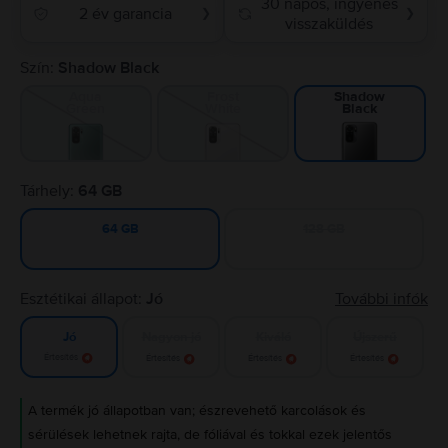
30 napos, ingyenes
2 év garancia
❯
❯
visszaküldés
Szín:
Shadow Black
Aqua
Frost
Shadow
Green
White
Black
Tárhely:
64 GB
128 GB
64 GB
Esztétikai állapot:
Jó
További infók
Nagyon jó
Kiváló
Újszerű
Jó
Értesítés
Értesítés
Értesítés
Értesítés
A termék jó állapotban van; észrevehető karcolások és
sérülések lehetnek rajta, de fóliával és tokkal ezek jelentős