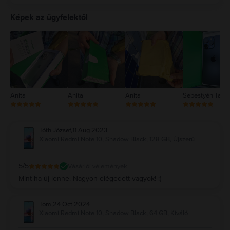
5
4
Képek az ügyfelektől
3
2
1
Anita
Anita
Anita
Sebestyén Tam
Tóth József
,
11 Aug 2023
Xiaomi Redmi Note 10, Shadow Black, 128 GB, Újszerű
5
/5
Vásárlói vélemények
Mint ha új lenne. Nagyon elégedett vagyok! :)
Tom
,
24 Oct 2024
Xiaomi Redmi Note 10, Shadow Black, 64 GB, Kiváló