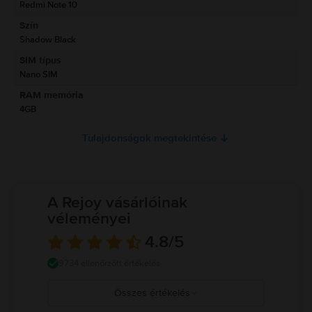
Redmi Note 10
Szín
Termékbiztonsági információk
Shadow Black
Információk a termékre vonatkozó biztonsági figyelmeztetésekről.
SIM típus
Jelenleg a termékbiztonsági információk nem állnak rendelkezésre.
Nano SIM
RAM memória
4GB
Tulajdonságok megtekintése
A Rejoy vásárlóinak
véleményei
4.8
/5
9734 ellenőrzött értékelés
Összes értékelés