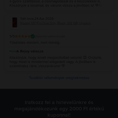
a gyors szállítással, a csomagolással és a készülékkel is.
Köszönjük a bizalmat, és várunk vissza a jövőben is! 💚✨
Tóth Imre
,
24 Apr 2026
Xiaomi 13T Pro Dual Sim, Black, 512 GB, Újszerű
5
/5
Vásárlói vélemények
Tökéletes minden, mint mindig.
A Rejoy válasza
Köszönjük, hogy ismét megosztottad velünk! 😊 Örülünk,
hogy most is mindennel elégedett vagy. A jövőben is
számíthatsz ránk, visszavárunk! 💚
További vélemények megtekintése
Iratkozz fel a hírlevelünkre és
megajándékozunk egy 2000 Ft értékű
kuponnal!