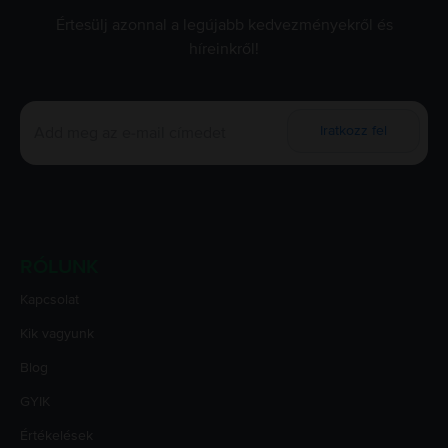
Értesülj azonnal a legújabb kedvezményekről és
híreinkről!
Iratkozz fel
RÓLUNK
Kapcsolat
Kik vagyunk
Blog
GYIK
Értékelések