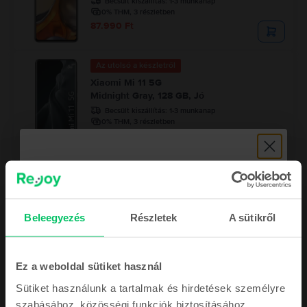
Becsült kiszállítás:
1-3 munkanap
0% THM, 3 részletben
87.990 Ft
Az utolsó a készletről
Xiaomi Mi 11 5G
Midnight Gray, 128 GB, Jó
Becsült kiszállítás:
1-3 munkanap
0% THM, 3 részletben
97.990 Ft
Az utolsó a készletről
Xiaomi Redmi Note 15 4G Dual Sim
Glacier Blue, 256 GB, Újszerű
Beleegyezés
Részletek
A sütikről
Becsült kiszállítás:
1-3 munkanap
0% THM, 3 részletben
72.990 Ft
Iratkozz fel a hírlevelünkre, és
Ez a weboldal sütiket használ
megjutalmazunk egy
Sütiket használunk a tartalmak és hirdetések személyre
2.000 Ft
szabásához, közösségi funkciók biztosításához,