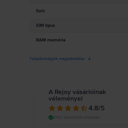
Szín
SIM típus
RAM memória
Tulajdonságok megtekintése
A Rejoy vásárlóinak
véleményei
4.8
/5
9750 ellenőrzött értékelés