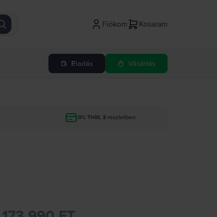
Fiókom
Kosaram
Eladás
Vásárlás
g
0% THM, 3 részletben
173.990 FT