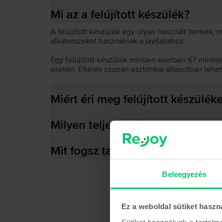
Mi az a felújított készülék?
A felújított készülék egy olyan használt termék,
alkatrészeket használnak a javításához.
Egy felújított készülék minden esetben 67 minős
esetén. Eltérés csupán esztétikai állapotban lehe
Miért éri meg felújított készülék
Milyen teljesítményre képes az
Mit fogsz találni a dobozban?
Beleegyezés
Ez a weboldal sütiket haszn
Sütiket használunk a tartal