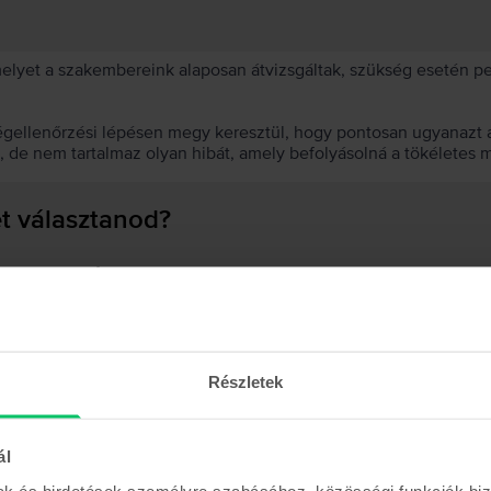
 melyet a szakembereink alaposan átvizsgáltak, szükség esetén 
égellenőrzési lépésen megy keresztül, hogy pontosan ugyanazt a
t, de nem tartalmaz olyan hibát, amely befolyásolná a tökéletes 
et választanod?
 akkumulátor?
Részletek
Hasonló termékek
ál
mak és hirdetések személyre szabásához, közösségi funkciók biz