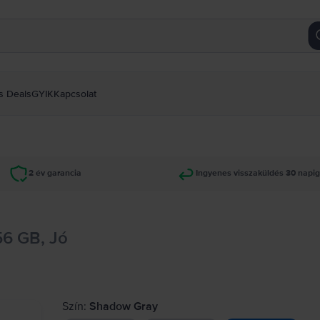
s Deals
GYIK
Kapcsolat
2 év garancia
Ingyenes visszaküldés 30 napi
56 GB, Jó
Szín:
Shadow Gray