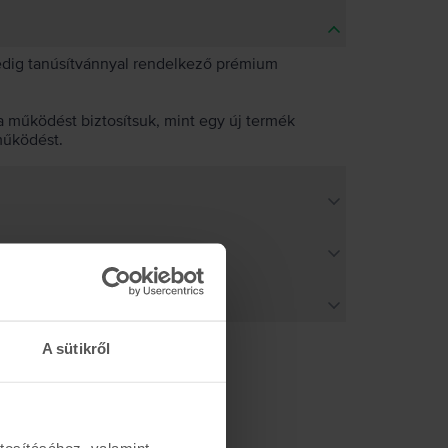
pedig tanúsítvánnyal rendelkező prémium
 működést biztosítsuk, mint egy új termék
működést.
A sütikről
tosításához, valamint