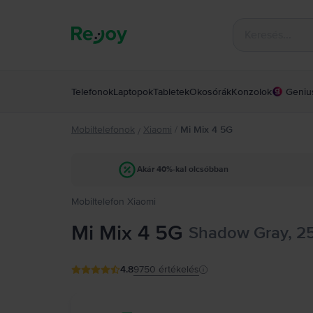
Telefonok
Laptopok
Tabletek
Okosórák
Konzolok
Geniu
Mobiltelefonok
Xiaomi
/
Mi Mix 4 5G
/
Akár 40%-kal olcsóbban
Mobiltelefon Xiaomi
Mi Mix 4 5G
Shadow Gray, 2
4.8
9750
értékelés