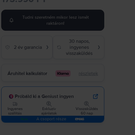
Tudni szeretném mikor lesz ismét
raktáron!
30 napos,
2 év garancia
ingyenes
❯
❯
visszaküldés
Áruhitel kalkulátor
részletek
Próbáld ki a Geniust ingyen
Ingyenes
Exkluzív
Visszaküldés
szállítás
ajánlatok
60 nap
A csoport része