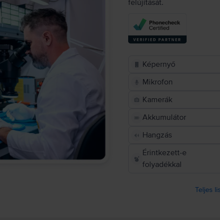
felújítását.
Képernyő
Mikrofon
Kamerák
Akkumulátor
Hangzás
Érintkezett-e
folyadékkal
Teljes l