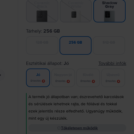
Ceramic
Ceramic
Shadow
Black
White
Gray
Tárhely:
256 GB
128 GB
512 GB
256 GB
Esztétikai állapot:
Jó
További infók
Nagyon jó
Kiváló
Újszerű
Jó
Értesítés
Értesítés
Értesítés
Értesítés
A termék jó állapotban van; észrevehető karcolások
és sérülések lehetnek rajta, de fóliával és tokkal
ezek jelentős része elfedhető. Ugyanúgy működik,
mint egy új készülék.
Tökéletesen működik