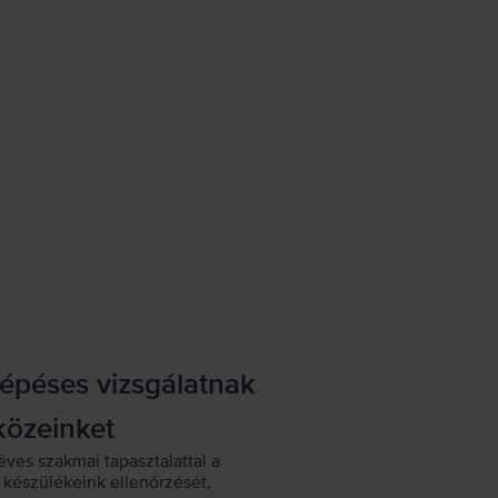
lépéses vizsgálatnak
közeinket
éves szakmai tapasztalattal a
készülékeink ellenőrzését,