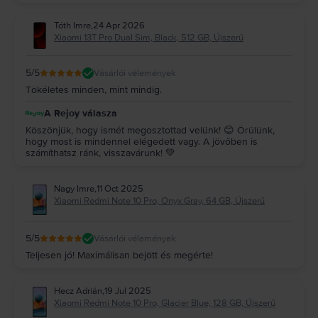
Tóth Imre
,
24 Apr 2026
Xiaomi 13T Pro Dual Sim, Black, 512 GB, Újszerű
5
/5
Vásárlói vélemények
Tökéletes minden, mint mindig.
A Rejoy válasza
Köszönjük, hogy ismét megosztottad velünk! 😊 Örülünk,
hogy most is mindennel elégedett vagy. A jövőben is
számíthatsz ránk, visszavárunk! 💚
Nagy Imre
,
11 Oct 2025
Xiaomi Redmi Note 10 Pro, Onyx Gray, 64 GB, Újszerű
5
/5
Vásárlói vélemények
Teljesen jó! Maximálisan bejött és megérte!
Hecz Adrián
,
19 Jul 2025
Xiaomi Redmi Note 10 Pro, Glacier Blue, 128 GB, Újszerű