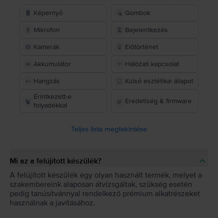
Képernyő
Gombok
Mikrofon
Bejelentkezés
Kamerák
Előtörténet
Akkumulátor
Hálózati kapcsolat
Hangzás
Külső esztétikai állapot
Érintkezett-e
Eredetiség & firmware
folyadékkal
Teljes lista megtekintése
Mi az a felújított készülék?
A felújított készülék egy olyan használt termék, melyet a
szakembereink alaposan átvizsgáltak, szükség esetén
pedig tanúsítvánnyal rendelkező prémium alkatrészeket
használnak a javításához.