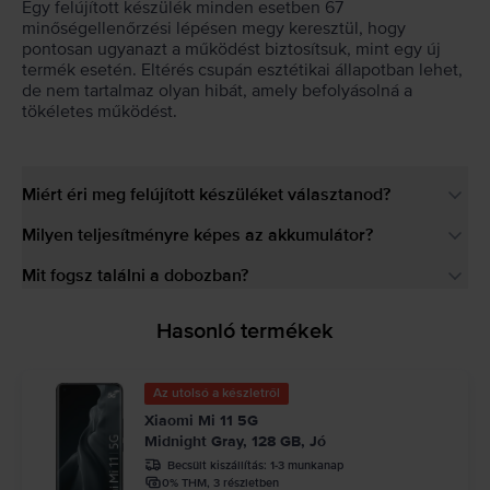
Egy felújított készülék minden esetben 67
minőségellenőrzési lépésen megy keresztül, hogy
pontosan ugyanazt a működést biztosítsuk, mint egy új
termék esetén. Eltérés csupán esztétikai állapotban lehet,
de nem tartalmaz olyan hibát, amely befolyásolná a
tökéletes működést.
Miért éri meg felújított készüléket választanod?
Milyen teljesítményre képes az akkumulátor?
Mit fogsz találni a dobozban?
Hasonló termékek
Az utolsó a készletről
Xiaomi Mi 11 5G
Midnight Gray, 128 GB, Jó
Becsült kiszállítás:
1-3 munkanap
0% THM, 3 részletben