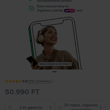
Valós képek a termékről
4.8
9750
értékelés
50.990 FT
30 napos, ingyenes
2 év garancia
❯
❯