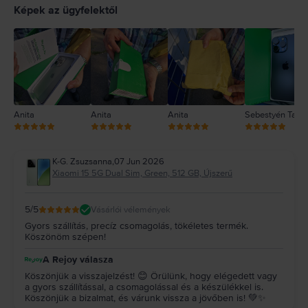
4
Képek az ügyfelektől
3
2
1
Anita
Anita
Anita
Sebestyén Tam
K-G. Zsuzsanna
,
07 Jun 2026
Xiaomi 15 5G Dual Sim, Green, 512 GB, Újszerű
5
/5
Vásárlói vélemények
Gyors szállítás, precíz csomagolás, tökéletes termék.
Köszönöm szépen!
A Rejoy válasza
Köszönjük a visszajelzést! 😊 Örülünk, hogy elégedett vagy
a gyors szállítással, a csomagolással és a készülékkel is.
Köszönjük a bizalmat, és várunk vissza a jövőben is! 💚✨