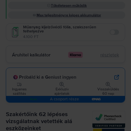
Tökéletesen működik
Max teljesítményre képes akkumulátor
Műanyag kijelzővédő fólia, szakszerűen
felhelyezve
Enable
4.100 FT
Áruhitel kalkulátor
részletek
Próbáld ki a Geniust ingyen
Ingyenes
Exkluzív
Visszaküldés
szállítás
ajánlatok
60 nap
A csoport része
Szakértőink 62 lépéses
vizsgálatnak vetették alá
eszközeinket