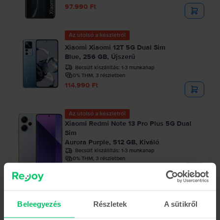
97.990 Ft
Az utolsó a készletről
Xiaomi Xiaomi 12T 5G Dual Sim
Blue, 256 GB, Újszerű
Becsült kiszállítás:
1-3 munkanap
0% THM, 3 részletben
114.990 Ft
Az utolsó a készletről
Xiaomi Redmi Note 13 Pro Plus 5G Dual
Sim
Aurora Purple, 512 GB, Kiváló
Becsült kiszállítás:
1-3 munkanap
0% THM, 3 részletben
97.990 Ft
Beleegyezés
Részletek
A sütikről