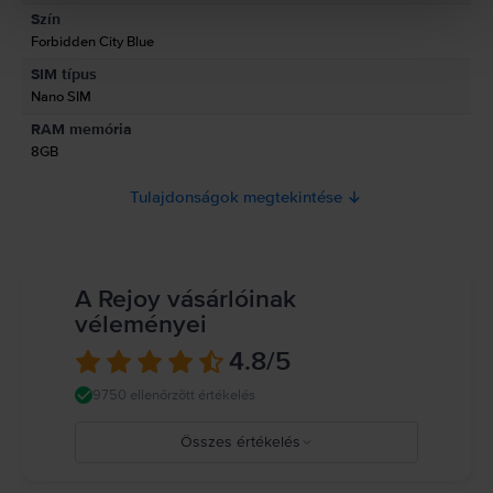
Szín
Termékbiztonsági információk
Forbidden City Blue
Információk a termékre vonatkozó biztonsági figyelmeztetésekről.
SIM típus
Jelenleg a termékbiztonsági információk nem állnak rendelkezésre.
Nano SIM
RAM memória
8GB
Tulajdonságok megtekintése
A Rejoy vásárlóinak
véleményei
4.8
/5
9750 ellenőrzött értékelés
Összes értékelés
5