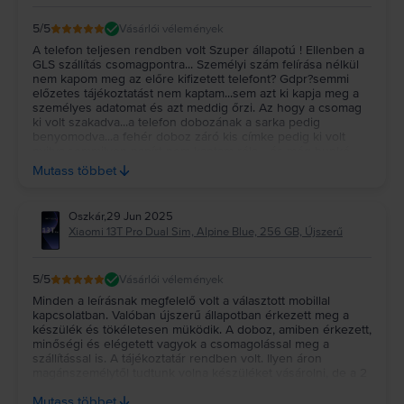
5
/5
Vásárlói vélemények
A telefon teljesen rendben volt Szuper állapotú ! Ellenben a
GLS szállítás csomagpontra... Személyi szám felírása nélkül
nem kapom meg az előre kifizetett telefont? Gdpr?semmi
előzetes tájékoztatást nem kaptam...sem azt ki kapja meg a
személyes adatomat és azt meddig őrzi. Az hogy a csomag
ki volt szakadva...a telefon dobozának a sarka pedig
benyomodva...a fehér doboz záró kis címke pedig ki volt
nyitva.semmilyen papírt nem kaptam róla... és még bunkó
módon engem zavart ki a csomagpont tulaj... mondván szó
Mutass többet
szerint hogy ne magyarázzak és huzzak ki a boltból. Ennek
köszönhetően első és utolsó rendelésem volt tőletek.
Fenykepeim vannak az atvetelnel...illetve a további
Oszkár
,
29 Jun 2025
sérülésekről...de gondolom semmit nem érek vele....
Xiaomi 13T Pro Dual Sim, Alpine Blue, 256 GB, Újszerű
5
/5
Vásárlói vélemények
Minden a leírásnak megfelelő volt a választott mobillal
kapcsolatban. Valóban újszerű állapotban érkezett meg a
készülék és tökéletesen müködik. A doboz, amiben érkezett,
minőségi és elégetett vagyok a csomagolással meg a
szállítással is. A tájékoztatár rendben volt. Ilyen áron
magánszemélytől tudtunk volna készüléket vásárolni, de a 2
év! garancia egyértelműen meggyőzött. Köszönöm Rejoy! A
Mutass többet
fiam is nagyon boldog az ÚJ!!! készülékével! Oszkár