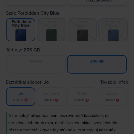
visszaküldés
Szín:
Forbidden City Blue
Jade
Onyx
Sapphire
Forbidden
Green
Black
Blue
City Blue
Tárhely:
256 GB
128 GB
256 GB
Esztétikai állapot:
Jó
További infók
Nagyon jó
Kiváló
Újszerű
Jó
Értesítés
Értesítés
Értesítés
Értesítés
A termék jó állapotban van; észrevehető karcolások és
sérülések lehetnek rajta, de fóliával és tokkal ezek jelentős
része elfedhető. Ugyanúgy működik, mint egy új készülék.