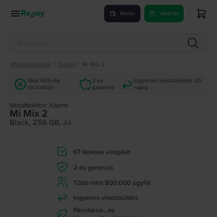
Eladás
Vásárlás
Mobiltelefonok
/
Xiaomi
/
Mi Mix 2
Akár 40%-kal
2 év
Ingyenes visszaküldés 30
olcsóbban
garancia
napig
Mobiltelefon Xiaomi
Mi Mix 2
Black, 256 GB, Jó