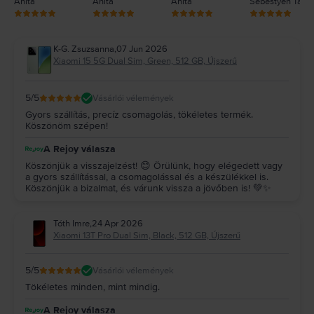
Anita
Anita
Anita
Sebestyén Tam
K-G. Zsuzsanna
,
07 Jun 2026
Xiaomi 15 5G Dual Sim, Green, 512 GB, Újszerű
5
/5
Vásárlói vélemények
Gyors szállítás, precíz csomagolás, tökéletes termék.
Köszönöm szépen!
A Rejoy válasza
Köszönjük a visszajelzést! 😊 Örülünk, hogy elégedett vagy
a gyors szállítással, a csomagolással és a készülékkel is.
Köszönjük a bizalmat, és várunk vissza a jövőben is! 💚✨
Tóth Imre
,
24 Apr 2026
Xiaomi 13T Pro Dual Sim, Black, 512 GB, Újszerű
5
/5
Vásárlói vélemények
Tökéletes minden, mint mindig.
A Rejoy válasza