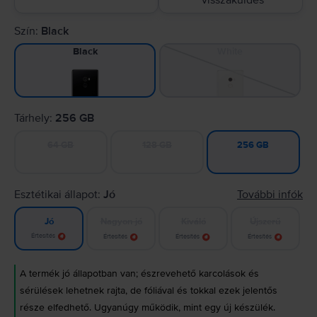
visszaküldés
Szín:
Black
White
Black
Tárhely:
256 GB
64 GB
128 GB
256 GB
Esztétikai állapot:
Jó
További infók
Nagyon jó
Kiváló
Újszerű
Jó
Értesítés
Értesítés
Értesítés
Értesítés
A termék jó állapotban van; észrevehető karcolások és
sérülések lehetnek rajta, de fóliával és tokkal ezek jelentős
része elfedhető. Ugyanúgy működik, mint egy új készülék.