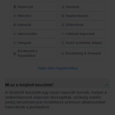
Képernyő
Gombok
Mikrofon
Bejelentkezés
Kamerák
Előtörténet
Akkumulátor
Hálózati kapcsolat
Hangzás
Külső esztétikai állapot
Érintkezett-e
Eredetiség & firmware
folyadékkal
Teljes lista megtekintése
Mi az a felújított készülék?
A felújított készülék egy olyan használt termék, melyet a
szakembereink alaposan átvizsgáltak, szükség esetén
pedig tanúsítvánnyal rendelkező prémium alkatrészeket
használnak a javításához.