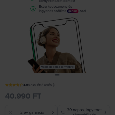
Valós képek a termékről
4.8
9734
értékelés
40.990 FT
30 napos, ingyenes
2 év garancia
❯
❯