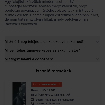
Egy felújított készülék minden esetben 67
minőségellenőrzési lépésen megy keresztül, hogy
pontosan ugyanazt a működést biztosítsuk, mint egy új
termék esetén. Eltérés csupán esztétikai állapotban lehet,
de nem tartalmaz olyan hibát, amely befolyásolná a
tökéletes működést.
Miért éri meg felújított készüléket választanod?
Milyen teljesítményre képes az akkumulátor?
Mit fogsz találni a dobozban?
Hasonló termékek
Az utolsó a készletről
Xiaomi Mi 11 5G
Midnight Gray, 128 GB, Jó
Becsült kiszállítás:
1-3 munkanap
0% THM, 3 részletben