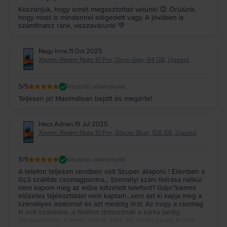
Köszönjük, hogy ismét megosztottad velünk! 😊 Örülünk,
hogy most is mindennel elégedett vagy. A jövőben is
számíthatsz ránk, visszavárunk! 💚
Nagy Imre
,
11 Oct 2025
Xiaomi Redmi Note 10 Pro, Onyx Gray, 64 GB, Újszerű
5
/5
Vásárlói vélemények
Teljesen jó! Maximálisan bejött és megérte!
Hecz Adrián
,
19 Jul 2025
Xiaomi Redmi Note 10 Pro, Glacier Blue, 128 GB, Újszerű
5
/5
Vásárlói vélemények
A telefon teljesen rendben volt Szuper állapotú ! Ellenben a
GLS szállítás csomagpontra... Személyi szám felírása nélkül
nem kapom meg az előre kifizetett telefont? Gdpr?semmi
előzetes tájékoztatást nem kaptam...sem azt ki kapja meg a
személyes adatomat és azt meddig őrzi. Az hogy a csomag
ki volt szakadva...a telefon dobozának a sarka pedig
benyomodva...a fehér doboz záró kis címke pedig ki volt