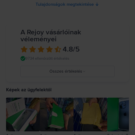
Tulajdonságok megtekintése
A Rejoy vásárlóinak
véleményei
4.8
/5
9734 ellenőrzött értékelés
Összes értékelés
5
4
Képek az ügyfelektől
3
2
1