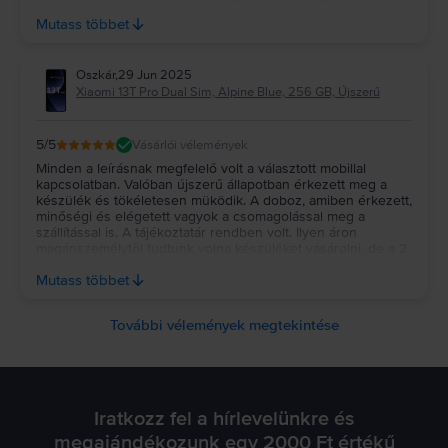
nyitva.semmilyen papírt nem kaptam róla... és még bunkó
módon engem zavart ki a csomagpont tulaj... mondván szó
Mutass többet
szerint hogy ne magyarázzak és huzzak ki a boltból. Ennek
köszönhetően első és utolsó rendelésem volt tőletek.
Fenykepeim vannak az atvetelnel...illetve a további
Oszkár
,
29 Jun 2025
sérülésekről...de gondolom semmit nem érek vele....
Xiaomi 13T Pro Dual Sim, Alpine Blue, 256 GB, Újszerű
5
/5
Vásárlói vélemények
Minden a leírásnak megfelelő volt a választott mobillal
kapcsolatban. Valóban újszerű állapotban érkezett meg a
készülék és tökéletesen müködik. A doboz, amiben érkezett,
minőségi és elégetett vagyok a csomagolással meg a
szállítással is. A tájékoztatár rendben volt. Ilyen áron
magánszemélytől tudtunk volna készüléket vásárolni, de a 2
év! garancia egyértelműen meggyőzött. Köszönöm Rejoy! A
Mutass többet
fiam is nagyon boldog az ÚJ!!! készülékével! Oszkár
További vélemények megtekintése
Iratkozz fel a hírlevelünkre és
megajándékozunk egy 2000 Ft értékű