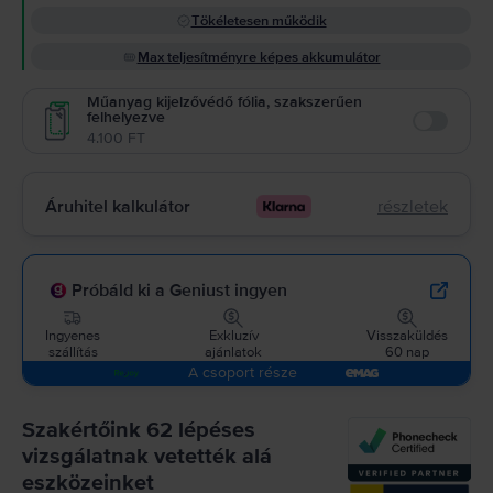
Tökéletesen működik
Max teljesítményre képes akkumulátor
Műanyag kijelzővédő fólia, szakszerűen
felhelyezve
Enable
4.100 FT
Áruhitel kalkulátor
részletek
Próbáld ki a Geniust ingyen
Ingyenes
Exkluzív
Visszaküldés
szállítás
ajánlatok
60 nap
A csoport része
Szakértőink 62 lépéses
vizsgálatnak vetették alá
eszközeinket