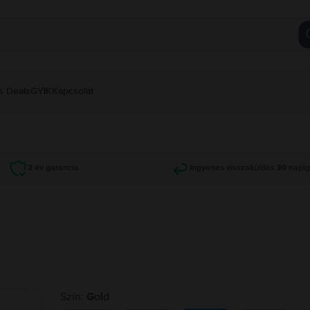
s Deals
GYIK
Kapcsolat
2 év garancia
Ingyenes visszaküldés 30 napi
Szín:
Gold