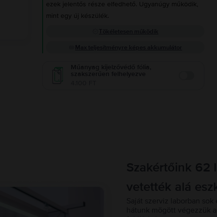
ezek jelentős része elfedhető. Ugyanúgy működik,
mint egy új készülék.
Tökéletesen működik
Max teljesítményre képes akkumulátor
Műanyag kijelzővédő fólia,
szakszerűen felhelyezve
Enable
4.100 FT
Szakértőink 62 
vetették alá esz
Saját szerviz laborban sok 
hátunk mögött végezzük a 