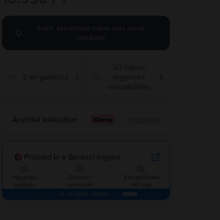
Tudni szeretném mikor lesz ismét
raktáron!
30 napos,
2 év garancia
ingyenes
❯
❯
visszaküldés
Áruhitel kalkulátor
részletek
Próbáld ki a Geniust ingyen
Ingyenes
Exkluzív
Visszaküldés
szállítás
ajánlatok
60 nap
A csoport része