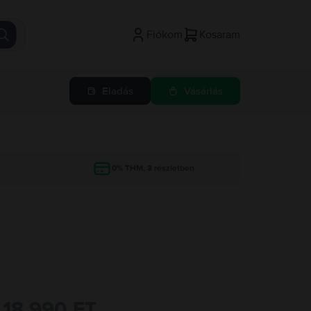
Fiókom
Kosaram
Eladás
Vásárlás
g
0% THM, 3 részletben
18.990 FT