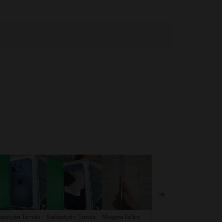
bestyén Tamás
Sebestyén Tamás
Magera Ildiko
Magera Ildiko
NR