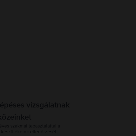
lépéses vizsgálatnak
közeinket
éves szakmai tapasztalattal a
készülékeink ellenőrzését,