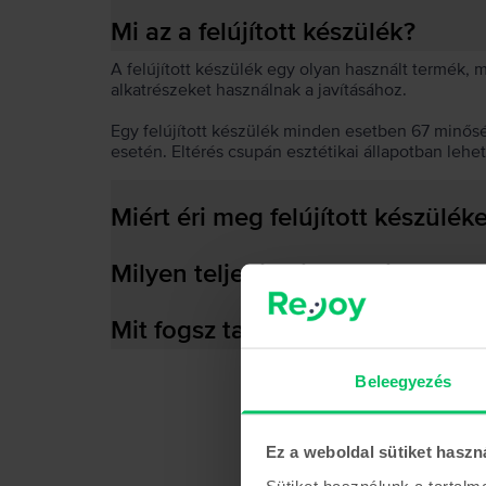
Mi az a felújított készülék?
A felújított készülék egy olyan használt termék,
alkatrészeket használnak a javításához.
Egy felújított készülék minden esetben 67 minős
esetén. Eltérés csupán esztétikai állapotban lehe
Miért éri meg felújított készülék
Milyen teljesítményre képes az
Mit fogsz találni a dobozban?
Beleegyezés
Ez a weboldal sütiket haszn
Sütiket használunk a tartal