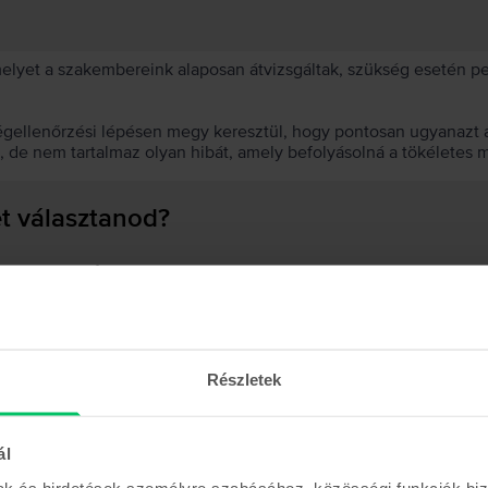
 melyet a szakembereink alaposan átvizsgáltak, szükség esetén 
égellenőrzési lépésen megy keresztül, hogy pontosan ugyanazt a
t, de nem tartalmaz olyan hibát, amely befolyásolná a tökéletes 
et választanod?
 akkumulátor?
Részletek
Hasonló termékek
ál
mak és hirdetések személyre szabásához, közösségi funkciók biz