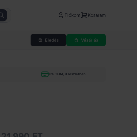
Fiókom
Kosaram
Eladás
Vásárlás
g
0% THM, 3 részletben
21.990 FT