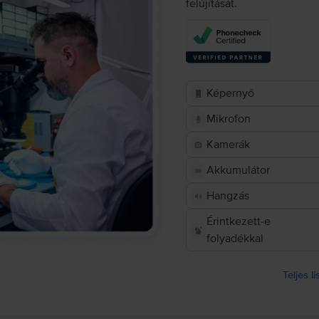
felújítását.
Képernyő
Mikrofon
Kamerák
Akkumulátor
Hangzás
Érintkezett-e
folyadékkal
Teljes l