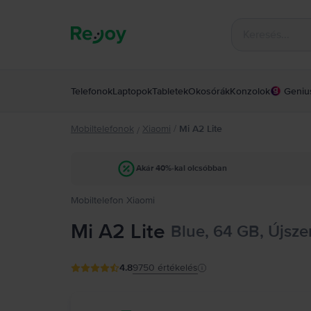
Telefonok
Laptopok
Tabletek
Okosórák
Konzolok
Geniu
Mobiltelefonok
Xiaomi
/
Mi A2 Lite
/
Akár 40%-kal olcsóbban
Mobiltelefon Xiaomi
Mi A2 Lite
Blue, 64 GB, Újsze
4.8
9750
értékelés