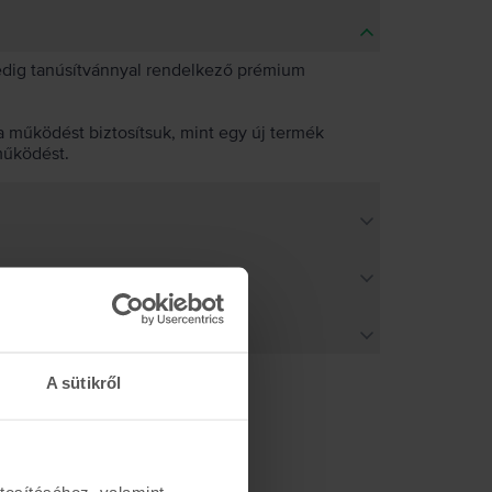
pedig tanúsítvánnyal rendelkező prémium
 működést biztosítsuk, mint egy új termék
működést.
A sütikről
tosításához, valamint