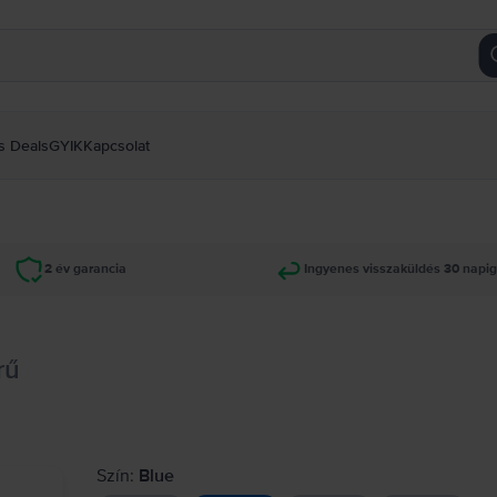
s Deals
GYIK
Kapcsolat
2 év garancia
Ingyenes visszaküldés 30 napi
rű
Szín:
Blue