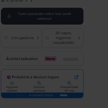
Tudni szeretném mikor lesz ismét
raktáron!
30 napos,
2 év garancia
ingyenes
❯
❯
visszaküldés
Áruhitel kalkulátor
részletek
Próbáld ki a Geniust ingyen
Ingyenes
Exkluzív
Visszaküldés
szállítás
ajánlatok
60 nap
A csoport része