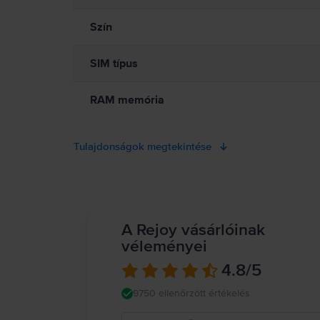
Szín
SIM típus
RAM memória
Tulajdonságok megtekintése
A Rejoy vásárlóinak
véleményei
4.8
/5
9750 ellenőrzött értékelés