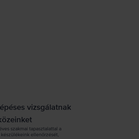
lépéses vizsgálatnak
közeinket
éves szakmai tapasztalattal a
készülékeink ellenőrzését,