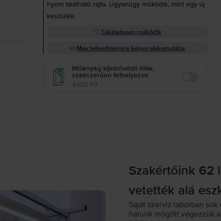
nyom található rajta. Ugyanúgy működik, mint egy új
készülék.
Tökéletesen működik
Max teljesítményre képes akkumulátor
Műanyag kijelzővédő fólia,
szakszerűen felhelyezve
Enable
4.100 FT
Szakértőink 62 
vetették alá esz
Saját szerviz laborban sok 
hátunk mögött végezzük a 