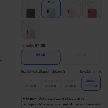
Black
Gold
Red
Blue
Rose
Gold
Tárhely:
64 GB
128 GB
64 GB
Esztétikai állapot:
Újszerű
További infók
Jó
Nagyon jó
Kiváló
Újszerű
Értesítés
Értesítés
Értesítés
Értesítés
A termék tökéletes, újszerű állapotban van;
legfeljebb 1-2 szabad szemmel alig látható használati