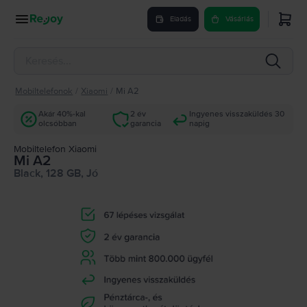
Eladás
Vásárlás
Mobiltelefonok
/
Xiaomi
/
Mi A2
Akár 40%-kal
2 év
Ingyenes visszaküldés 30
olcsóbban
garancia
napig
Mobiltelefon Xiaomi
Mi A2
Black, 128 GB, Jó