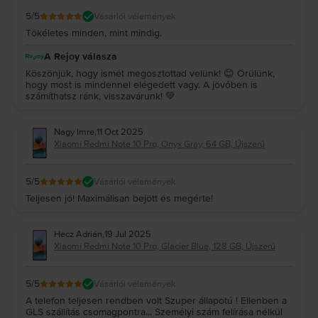
5
/5
Vásárlói vélemények
Tökéletes minden, mint mindig.
A Rejoy válasza
Köszönjük, hogy ismét megosztottad velünk! 😊 Örülünk,
hogy most is mindennel elégedett vagy. A jövőben is
számíthatsz ránk, visszavárunk! 💚
Nagy Imre
,
11 Oct 2025
Xiaomi Redmi Note 10 Pro, Onyx Gray, 64 GB, Újszerű
5
/5
Vásárlói vélemények
Teljesen jó! Maximálisan bejött és megérte!
Hecz Adrián
,
19 Jul 2025
Xiaomi Redmi Note 10 Pro, Glacier Blue, 128 GB, Újszerű
5
/5
Vásárlói vélemények
A telefon teljesen rendben volt Szuper állapotú ! Ellenben a
GLS szállítás csomagpontra... Személyi szám felírása nélkül