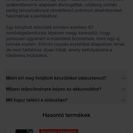
szakembereink alaposan átvizsgáltak, szükség esetén
pedig tanúsítvánnyal rendelkező prémium alkatrészeket
használnak a javításához.
Egy felújított készülék minden esetben 67
minőségellenőrzési lépésen megy keresztül, hogy
pontosan ugyanazt a működést biztosítsuk, mint egy új
termék esetén. Eltérés csupán esztétikai állapotban lehet,
de nem tartalmaz olyan hibát, amely befolyásolná a
tökéletes működést.
Miért éri meg felújított készüléket választanod?
Milyen teljesítményre képes az akkumulátor?
Mit fogsz találni a dobozban?
Hasonló termékek
Az utolsó a készletről