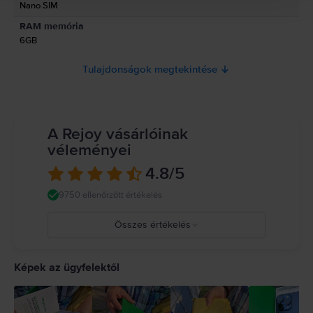
Nano SIM
RAM memória
6GB
Tulajdonságok megtekintése
A Rejoy vásárlóinak
véleményei
4.8
/5
9750 ellenőrzött értékelés
Összes értékelés
5
4
Képek az ügyfelektől
3
2
1