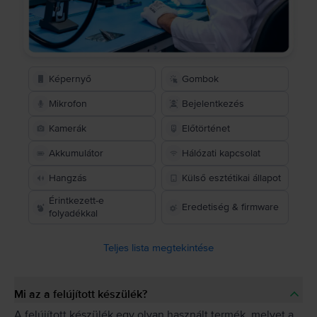
Képernyő
Gombok
Mikrofon
Bejelentkezés
Kamerák
Előtörténet
Akkumulátor
Hálózati kapcsolat
Hangzás
Külső esztétikai állapot
Érintkezett-e
Eredetiség & firmware
folyadékkal
Teljes lista megtekintése
Mi az a felújított készülék?
A felújított készülék egy olyan használt termék, melyet a