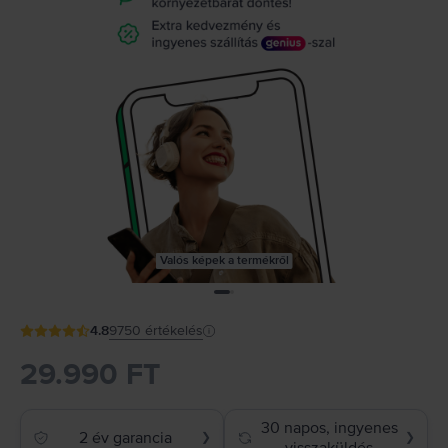
Valós képek a termékről
4.8
9750
értékelés
29.990 FT
30 napos, ingyenes
2 év garancia
❯
❯