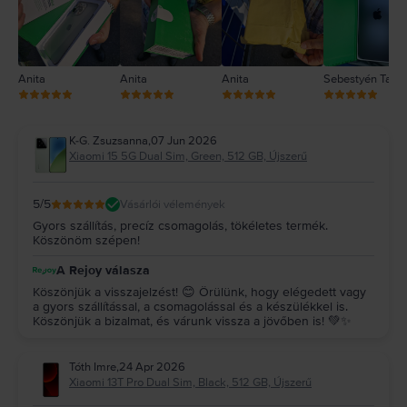
Anita
Anita
Anita
Sebestyén Tam
K-G. Zsuzsanna
,
07 Jun 2026
Xiaomi 15 5G Dual Sim, Green, 512 GB, Újszerű
5
/5
Vásárlói vélemények
Gyors szállítás, precíz csomagolás, tökéletes termék.
Köszönöm szépen!
A Rejoy válasza
Köszönjük a visszajelzést! 😊 Örülünk, hogy elégedett vagy
a gyors szállítással, a csomagolással és a készülékkel is.
Köszönjük a bizalmat, és várunk vissza a jövőben is! 💚✨
Tóth Imre
,
24 Apr 2026
Xiaomi 13T Pro Dual Sim, Black, 512 GB, Újszerű