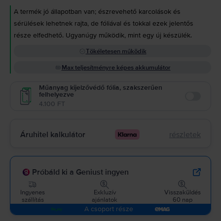
A termék jó állapotban van; észrevehető karcolások és
sérülések lehetnek rajta, de fóliával és tokkal ezek jelentős
része elfedhető. Ugyanúgy működik, mint egy új készülék.
Tökéletesen működik
Max teljesítményre képes akkumulátor
Műanyag kijelzővédő fólia, szakszerűen
felhelyezve
Enable
4.100 FT
Áruhitel kalkulátor
részletek
Próbáld ki a Geniust ingyen
Ingyenes
Exkluzív
Visszaküldés
szállítás
ajánlatok
60 nap
A csoport része