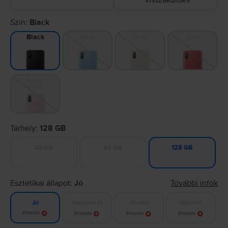
visszaküldés
Szín:
Black
Blue
Gold
Red
Black
Rose
Gold
Tárhely:
128 GB
32 GB
64 GB
128 GB
Esztétikai állapot:
Jó
További infók
Nagyon jó
Kiváló
Újszerű
Jó
Értesítés
Értesítés
Értesítés
Értesítés