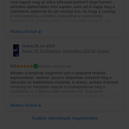
nem kapom meg az előre kifizetett telefont? Gdpr?semmi
előzetes tájékoztatást nem kaptam...sem azt ki kapja meg a
személyes adatomat és azt meddig őrzi. Az hogy a csomag
ki volt szakadva...a telefon dobozának a sarka pedig
benyomodva...a fehér doboz záró kis címke pedig ki volt
nyitva.semmilyen papírt nem kaptam róla... és még bunkó
módon engem zavart ki a csomagpont tulaj... mondván szó
Mutass többet
szerint hogy ne magyarázzak és huzzak ki a boltból. Ennek
köszönhetően első és utolsó rendelésem volt tőletek.
Fenykepeim vannak az atvetelnel...illetve a további
Oszkár
,
29 Jun 2025
sérülésekről...de gondolom semmit nem érek vele....
Xiaomi 13T Pro Dual Sim, Alpine Blue, 256 GB, Újszerű
5
/5
Vásárlói vélemények
Minden a leírásnak megfelelő volt a választott mobillal
kapcsolatban. Valóban újszerű állapotban érkezett meg a
készülék és tökéletesen müködik. A doboz, amiben érkezett,
minőségi és elégetett vagyok a csomagolással meg a
szállítással is. A tájékoztatár rendben volt. Ilyen áron
magánszemélytől tudtunk volna készüléket vásárolni, de a 2
év! garancia egyértelműen meggyőzött. Köszönöm Rejoy! A
Mutass többet
fiam is nagyon boldog az ÚJ!!! készülékével! Oszkár
További vélemények megtekintése