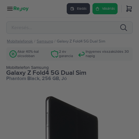
Eladás
Vásárlás
Mobiltelefonok
/
Samsung
/
Galaxy Z Fold4 5G Dual Sim
Akár 40%-kal
2 év
Ingyenes visszaküldés 30
olcsóbban
garancia
napig
Mobiltelefon Samsung
Galaxy Z Fold4 5G Dual Sim
Phantom Black, 256 GB, Jó