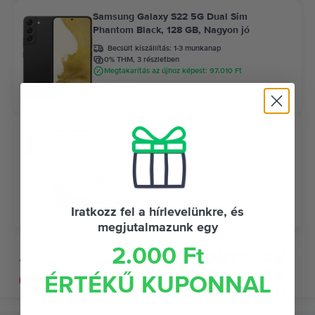
Samsung Galaxy S22 5G Dual Sim
Phantom Black, 128 GB, Nagyon jó
Becsült kiszállítás:
1-3 munkanap
0% THM, 3 részletben
Megtakarítás az újhoz képest: 97.010 Ft
84.990 Ft
Korlátozott készlet
Samsung Galaxy S22 5G Dual Sim
Bora Purple, 128 GB, Újszerű
Becsült kiszállítás:
1-3 munkanap
0% THM, 3 részletben
Megtakarítás az újhoz képest: 87.010 Ft
94.990 Ft
Iratkozz fel a hírlevelünkre, és
megjutalmazunk egy
2.000 Ft
ÉRTÉKŰ KUPONNAL