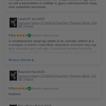
se volt a készüléken.A szállítás is gyors volt.Köszönöm rejoy,
nem csalódtam bennetek.
László
,
07 Jun 2025
Samsung Galaxy Z Fold4 5G Dual Sim, Phantom Black, 256
GB, Újszerű
5
/5
Vásárlói vélemények
A rendelésemet vasárnap adtam le és szerdán vettem át a
csomagot. A telefon makulátlan állapotban érkezett meg egy
apró karcolás sem volt rajta. A készülék minden funkciója
tökéletesen működik. A fiamnak vásároltam, nagyon örül a Z
Fold4-nek. Az a terv, hogy legalább 3 évig használni fogja.
Mutass többet
Nagyon elégedettek vagyunk a vásárlással.
Roland
,
12 Feb 2025
Samsung Galaxy Z Fold4 5G Dual Sim, Phantom Black, 512
GB, Újszerű
5
/5
Vásárlói vélemények
Imádom!