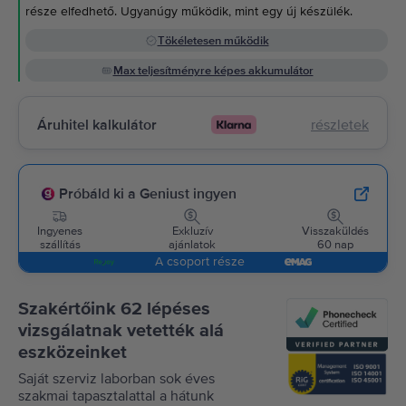
része elfedhető. Ugyanúgy működik, mint egy új készülék.
Tökéletesen működik
Max teljesítményre képes akkumulátor
Áruhitel kalkulátor
részletek
Próbáld ki a Geniust ingyen
Ingyenes
Exkluzív
Visszaküldés
szállítás
ajánlatok
60 nap
A csoport része
Szakértőink 62 lépéses
vizsgálatnak vetették alá
eszközeinket
Saját szerviz laborban sok éves
szakmai tapasztalattal a hátunk