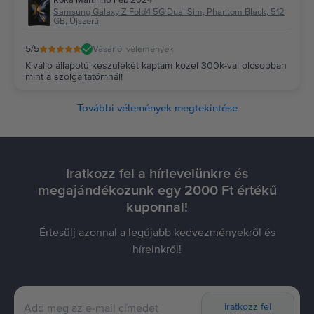
Róka Martin
,
16 Feb 2024
Samsung Galaxy Z Fold4 5G Dual Sim, Phantom Black, 512
GB, Újszerű
5
/5
Vásárlói vélemények
Kiválló állapotú készülékét kaptam közel 300k-val olcsobban
mint a szolgáltatómnál!
További vélemények megtekintése
Iratkozz fel a hírlevelünkre és
megajándékozunk egy 2000 Ft értékű
kuponnal!
Értesülj azonnal a legújabb kedvezményekről és
híreinkről!
Iratkozz fel