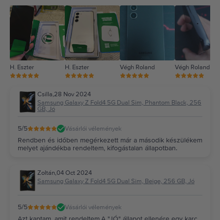
3
2
1
H. Eszter
H. Eszter
Végh Roland
Végh Roland
Csilla
,
28 Nov 2024
Samsung Galaxy Z Fold4 5G Dual Sim, Phantom Black, 256
GB, Jó
5
/5
Vásárlói vélemények
Rendben és időben megérkezett már a második készülékem
melyet ajándékba rendeltem, kifogástalan állapotban.
Zoltán
,
04 Oct 2024
Samsung Galaxy Z Fold4 5G Dual Sim, Beige, 256 GB, Jó
5
/5
Vásárlói vélemények
Azt kaptam, amit rendeltem.A "JÓ" állapot ellenére egy karc,