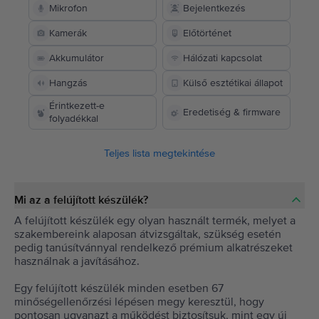
Mikrofon
Bejelentkezés
Kamerák
Előtörténet
Akkumulátor
Hálózati kapcsolat
Hangzás
Külső esztétikai állapot
Érintkezett-e
Eredetiség & firmware
folyadékkal
Teljes lista megtekintése
Mi az a felújított készülék?
A felújított készülék egy olyan használt termék, melyet a
szakembereink alaposan átvizsgáltak, szükség esetén
pedig tanúsítvánnyal rendelkező prémium alkatrészeket
használnak a javításához.
Egy felújított készülék minden esetben 67
minőségellenőrzési lépésen megy keresztül, hogy
pontosan ugyanazt a működést biztosítsuk, mint egy új