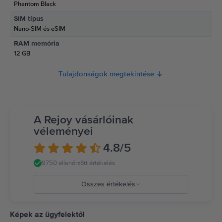
Phantom Black
Információk a termékre vonatkozó biztonsági figyelmeztetésekről.
SIM típus
Olvasd el a kézikönyvet.
Nano-SIM és eSIM
RAM memória
12 GB
Tulajdonságok megtekintése
A Rejoy vásárlóinak
véleményei
4.8
/5
9750 ellenőrzött értékelés
Összes értékelés
5
4
Képek az ügyfelektől