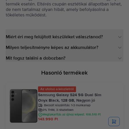
termék esetén. Eltérés csupán esztétikai állapotban lehet,
de nem tartalmaz olyan hibát, amely befolyásolná a
tökéletes működést.
Miért éri meg felújított készüléket választanod?
Milyen teljesítményre képes az akkumulátor?
Mit fogsz találni a dobozban?
Hasonló termékek
Az utolsó a készletről
Samsung Galaxy S24 5G Dual Sim
Onyx Black, 128 GB, Nagyon jó
Becsült kiszállítás:
1-3 munkanap
0% THM, 3 részletben
Megtakarítás az újhoz képest: 108.510 Ft
143.990 Ft