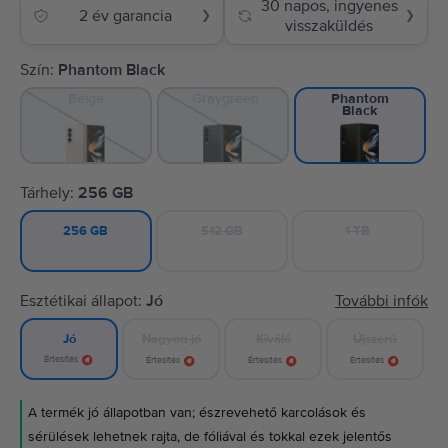
30 napos, ingyenes
2 év garancia
❯
❯
visszaküldés
Szín:
Phantom Black
Beige
Graygreen
Phantom
Black
Tárhely:
256 GB
512 GB
1 TB
256 GB
Esztétikai állapot:
Jó
További infók
Nagyon jó
Kiváló
Újszerű
Jó
Értesítés
Értesítés
Értesítés
Értesítés
A termék jó állapotban van; észrevehető karcolások és
sérülések lehetnek rajta, de fóliával és tokkal ezek jelentős