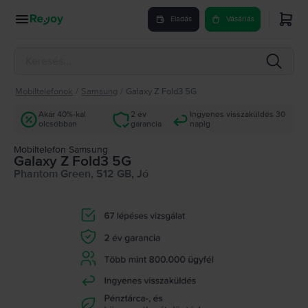
Eladás
Vásárlás
Mobiltelefonok
/
Samsung
/
Galaxy Z Fold3 5G
Akár 40%-kal
2 év
Ingyenes visszaküldés 30
olcsóbban
garancia
napig
Mobiltelefon Samsung
Galaxy Z Fold3 5G
Phantom Green, 512 GB, Jó