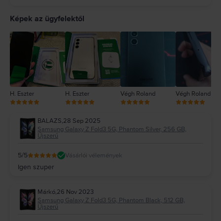
5
4
Képek az ügyfelektől
3
2
1
H. Eszter
H. Eszter
Végh Roland
Végh Roland
BALAZS
,
28 Sep 2025
Samsung Galaxy Z Fold3 5G, Phantom Silver, 256 GB,
Újszerű
5
/5
Vásárlói vélemények
Igen szuper
Márkó
,
26 Nov 2023
Samsung Galaxy Z Fold3 5G, Phantom Black, 512 GB,
Újszerű