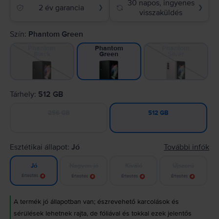
30 napos, ingyenes
2 év garancia
❯
❯
visszaküldés
Szín:
Phantom Green
Phantom
Phantom
Phantom
Black
Silver
Green
Tárhely:
512 GB
256 GB
512 GB
Esztétikai állapot:
Jó
További infók
Nagyon jó
Kiváló
Újszerű
Jó
Értesítés
Értesítés
Értesítés
Értesítés
A termék jó állapotban van; észrevehető karcolások és
sérülések lehetnek rajta, de fóliával és tokkal ezek jelentős