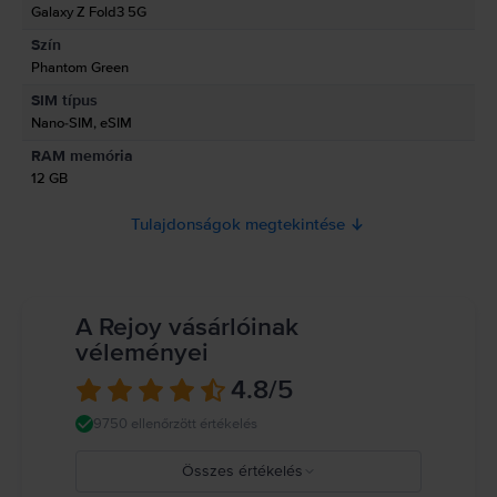
Galaxy Z Fold3 5G
Szín
Termékbiztonsági információk
Phantom Green
Információk a termékre vonatkozó biztonsági figyelmeztetésekről.
SIM típus
Olvasd el a kézikönyvet.
Nano-SIM, eSIM
RAM memória
12 GB
Tulajdonságok megtekintése
A Rejoy vásárlóinak
véleményei
4.8
/5
9750 ellenőrzött értékelés
Összes értékelés