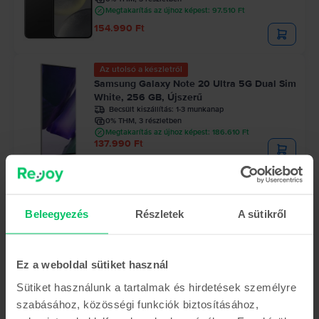
Megtakarítás az újhoz képest: 97.510 Ft
154.990 Ft
Az utolsó a készletről
Samsung Galaxy Note 20 Ultra 5G Dual Sim
White, 256 GB, Újszerű
Becsült kiszállítás:
1-3 munkanap
0% THM, 3 részletben
Megtakarítás az újhoz képest: 186.610 Ft
137.990 Ft
Az utolsó a készletről
Samsung Galaxy Z Fold5 Dual Sim
Beleegyezés
Részletek
A sütikről
Phantom Black, 1 TB, Újszerű
Becsült kiszállítás:
1-3 munkanap
0% THM, 3 részletben
272.290 Ft
Ez a weboldal sütiket használ
Sütiket használunk a tartalmak és hirdetések személyre
szabásához, közösségi funkciók biztosításához,