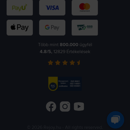
Több mint
800.000
ügyfél
4.8
/5,
12829
Értékelések
©
2026
Rejoy.hu
- All rights reserved.