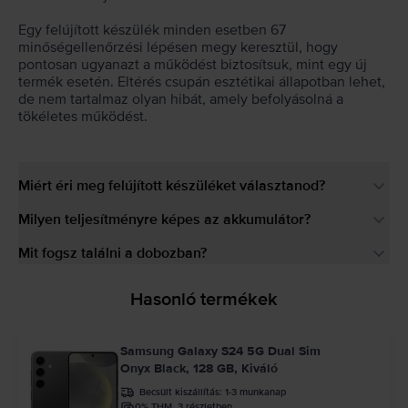
Egy felújított készülék minden esetben 67
minőségellenőrzési lépésen megy keresztül, hogy
pontosan ugyanazt a működést biztosítsuk, mint egy új
termék esetén. Eltérés csupán esztétikai állapotban lehet,
de nem tartalmaz olyan hibát, amely befolyásolná a
tökéletes működést.
Miért éri meg felújított készüléket választanod?
Milyen teljesítményre képes az akkumulátor?
Mit fogsz találni a dobozban?
Hasonló termékek
Samsung Galaxy S24 5G Dual Sim
Onyx Black, 128 GB, Kiváló
Becsült kiszállítás:
1-3 munkanap
0% THM, 3 részletben