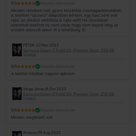
5
/5
Vásárlói vélemények
Minden rendben volt, gyors kiszállítás csomagautómatában.
A telefont "újszerű" állapotban kértem, egy karc sem volt
rajta, az oldalsó védőfólia is rajta volt!! Ha olcsóbban
szeretnél telefont és nem zavar hogy nem kapod meg az
eredeti dobozát akkor itt a lehetőség :D
PÉTER
,
23 Nov 2023
Samsung Galaxy Z Fold3 5G, Phantom Black, 256 GB,
Újszerű
5
/5
Vásárlói vélemények
A telefon hibátlan nagyon ajánlom
Varga János
,
16 Oct 2023
Samsung Galaxy Z Fold3 5G, Phantom Silver, 256 GB,
Újszerű
5
/5
Vásárlói vélemények
Minden megfelelő volt
Ambrus
,
09 Aug 2023