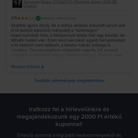
Samsung Galaxy Z Fold3 5G, Phantom Green, 256 GB,
Újszerű
3
/5
Vásárlói vélemények
Szállítás gyors (GLS), de a doboz amiben érkezett sérült volt.
A fő (belső) kijelzőről hiányzik(!) a "különleges"
képernyővédő fólia, a főképernyő teteje felé egy kisebb, de
látható hullám van. Ezen kívül karcokat, egyéb benyomódást
a fő kijelzőn nem találtam, a telefon hát-és előlapja is
rendben. Összességében elégedett vagyok, DE a belső
kijelzőről a védőfólia hiánya hatalmas mínusz. Papíron még
márkaszervizbe sem vihetem a telefont (fóliázni), mert akkor
elvész a Rejoy garancia. Az árát ettől függetlenül szerintem
Mutass többet
megéri.
További vélemények megtekintése
Iratkozz fel a hírlevelünkre és
megajándékozunk egy 2000 Ft értékű
kuponnal!
Értesülj azonnal a legújabb kedvezményekről és