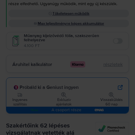
része elfedhető. Ugyanúgy működik, mint egy új készülék.
Tökéletesen működik
Max teljesítményre képes akkumulátor
Műanyag kijelzővédő fólia, szakszerűen
felhelyezve
Enable
4.100 FT
Áruhitel kalkulátor
részletek
Próbáld ki a Geniust ingyen
Ingyenes
Exkluzív
Visszaküldés
szállítás
ajánlatok
60 nap
A csoport része
Szakértőink 62 lépéses
vizsgálatnak vetették alá