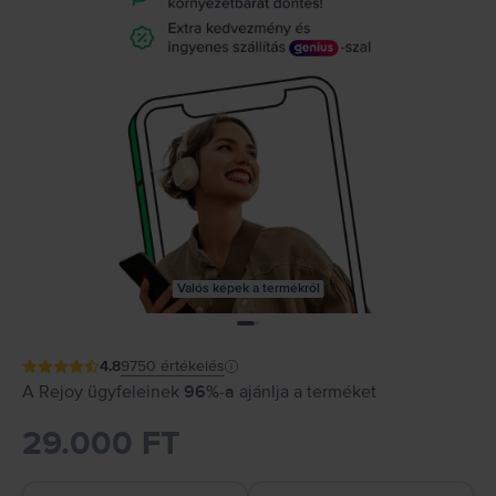
Valós képek a termékről
4.8
9750
értékelés
A Rejoy ügyfeleinek
96%-a
ajánlja a terméket
29.000 FT