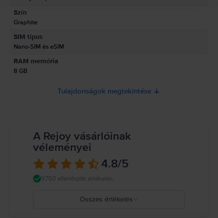
Szín
Termékbiztonsági információk
Graphite
Információk a termékre vonatkozó biztonsági figyelmeztetésekről.
SIM típus
Olvasd el a kézikönyvet.
Nano-SIM és eSIM
RAM memória
8 GB
Tulajdonságok megtekintése
A Rejoy vásárlóinak
véleményei
4.8
/5
9750 ellenőrzött értékelés
Összes értékelés
5