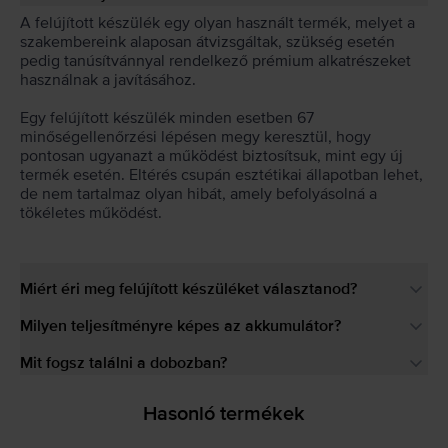
A felújított készülék egy olyan használt termék, melyet a
szakembereink alaposan átvizsgáltak, szükség esetén
pedig tanúsítvánnyal rendelkező prémium alkatrészeket
használnak a javításához.
Egy felújított készülék minden esetben 67
minőségellenőrzési lépésen megy keresztül, hogy
pontosan ugyanazt a működést biztosítsuk, mint egy új
termék esetén. Eltérés csupán esztétikai állapotban lehet,
de nem tartalmaz olyan hibát, amely befolyásolná a
tökéletes működést.
Miért éri meg felújított készüléket választanod?
Milyen teljesítményre képes az akkumulátor?
Mit fogsz találni a dobozban?
Hasonló termékek