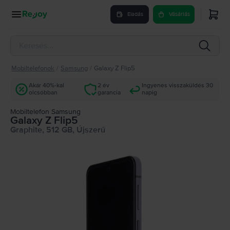
Eladás
Vásárlás
Mobiltelefonok
/
Samsung
/
Galaxy Z Flip5
Akár 40%-kal
2 év
Ingyenes visszaküldés 30
olcsóbban
garancia
napig
Mobiltelefon Samsung
Galaxy Z Flip5
Graphite, 512 GB, Újszerű