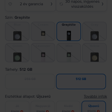
30 napos, ingyenes
2 év garancia
❯
❯
visszaküldés
Szín:
Graphite
Blue
Cream
Gray
Graphite
Green
Lavender
Mint
Yellow
Tárhely:
512 GB
256 GB
512 GB
Esztétikai állapot:
Újszerű
További infók
Jó
Nagyon jó
Kiváló
Újszerű
Értesítés
Értesítés
Értesítés
Értesítés