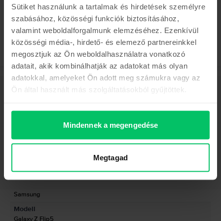
Sütiket használunk a tartalmak és hirdetések személyre
szabásához, közösségi funkciók biztosításához,
valamint weboldalforgalmunk elemzéséhez. Ezenkívül
közösségi média-, hirdető- és elemező partnereinkkel
megosztjuk az Ön weboldalhasználatra vonatkozó
adatait, akik kombinálhatják az adatokat más olyan
adatokkal, amelyeket Ön adott meg számukra vagy az
Ön által használt más szolgáltatásokból gyűjtöttek.
Leírás
Mobiltelefon Samsung Galaxy Z Flip5, Graphite, 512 GB, Újszerű
Mutass többet
Mindennek a megengedése
Termékmegfelelőségi információk
Megtagad
Termékbiztonsági információk
Adatok
Márka
Gyártói információk
Samsung
Modell
A felelős személy elérhetőségei
Galaxy Z Flip5