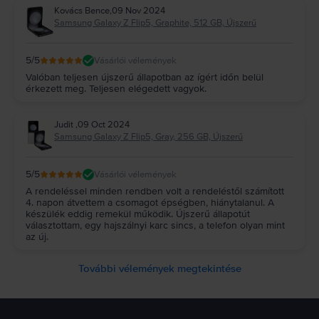
Kovács Bence
,
09 Nov 2024
Samsung Galaxy Z Flip5, Graphite, 512 GB, Újszerű
5
/5
Vásárlói vélemények
Valóban teljesen újszerű állapotban az ígért időn belül
érkezett meg. Teljesen elégedett vagyok.
Judit
,
09 Oct 2024
Samsung Galaxy Z Flip5, Gray, 256 GB, Újszerű
5
/5
Vásárlói vélemények
A rendeléssel minden rendben volt a rendeléstől számított
4. napon átvettem a csomagot épségben, hiánytalanul. A
készülék eddig remekül működik. Újszerű állapotút
választottam, egy hajszálnyi karc sincs, a telefon olyan mint
az új.
További vélemények megtekintése