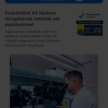
A csoport része
Szakértőink 62 lépéses
vizsgálatnak vetették alá
eszközeinket
Saját szerviz laborban sok éves
szakmai tapasztalattal a hátunk
mögött végezzük a készülékeink
ellenőrzését, felújítását.