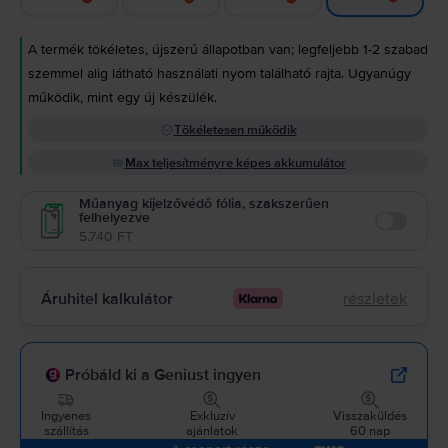
A termék tökéletes, újszerű állapotban van; legfeljebb 1-2 szabad
szemmel alig látható használati nyom található rajta. Ugyanúgy
működik, mint egy új készülék.
Tökéletesen működik
Max teljesítményre képes akkumulátor
Műanyag kijelzővédő fólia, szakszerűen
felhelyezve
Enable
5.740 FT
Áruhitel kalkulátor
részletek
Próbáld ki a Geniust ingyen
Ingyenes
Exkluzív
Visszaküldés
szállítás
ajánlatok
60 nap