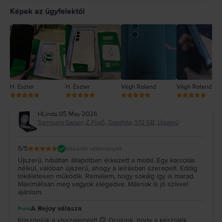
4
Képek az ügyfelektől
3
2
1
H. Eszter
H. Eszter
Végh Roland
Végh Roland
HLinda
,
05 May 2026
Samsung Galaxy Z Flip5, Graphite, 512 GB, Újszerű
5
/5
Vásárlói vélemények
Újszerű, hibátlan állapotban érkezett a mobil. Egy karcolás
nélkül, valóban újszerű, ahogy a leírásban szerepelt. Eddig
tökéletesen működik. Remélem, hogy sokáig így is marad.
Maximálisan meg vagyok elégedve. Másnak is jó szívvel
ajánlom.
A Rejoy válasza
Köszönjük a visszajelzést! 😊 Örülünk, hogy a készülék