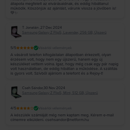
állapota megfelelt az elvárásaidnak, és eddig hibátlanul
működik. Köszönjük az ajánlást, várunk vissza a jövőben is!
💚✨
T. Jonatán
,
27 Dec 2024
Samsung Galaxy Z Flip5, Lavender, 256 GB, Újszerű
5
/5
Vásárlói vélemények
A vásárolt telefon kifogástalan állapotban érkezett, olyan
érzésem volt, hogy nem egy újszerű, hanem egy új
készüléket vettem volna. Igaz, hogy még csak egy pár napig
volt használatban, de eddig hibátlan a működése. A szállítás
is gyors volt. Szívből ajánlom a telefont és a Rejoy-t!
Cseh Sándor
,
30 Nov 2024
Samsung Galaxy Z Flip5, Mint, 512 GB, Újszerű
4
/5
Vásárlói vélemények
A készülék számláját még nem kaptam meg. Kérem e-mail
címemre elküldeni. csehsandor@netform.hu