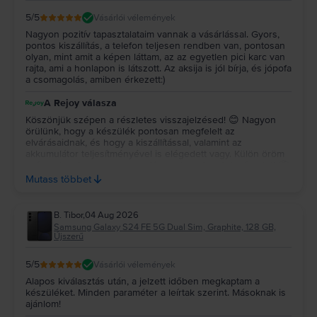
5
/5
Vásárlói vélemények
Nagyon pozitív tapasztalataim vannak a vásárlással. Gyors,
pontos kiszállítás, a telefon teljesen rendben van, pontosan
olyan, mint amit a képen láttam, az az egyetlen pici karc van
rajta, ami a honlapon is látszott. Az aksija is jól bírja, és jópofa
a csomagolás, amiben érkezett:)
A Rejoy válasza
Köszönjük szépen a részletes visszajelzésed! 😊 Nagyon
örülünk, hogy a készülék pontosan megfelelt az
elvárásaidnak, és hogy a kiszállítással, valamint az
akkumulátor teljesítményével is elégedett vagy. Külön öröm
számunkra, hogy a csomagolás is elnyerte a tetszésedet! 📦
✨ Köszönjük a bizalmadat és az ajánlásodat, kívánunk sok
Mutass többet
örömet a készülékedhez! 💚
B. Tibor
,
04 Aug 2026
Samsung Galaxy S24 FE 5G Dual Sim, Graphite, 128 GB,
Újszerű
5
/5
Vásárlói vélemények
Alapos kiválasztás után, a jelzett időben megkaptam a
készüléket. Minden paraméter a leírtak szerint. Másoknak is
ajánlom!