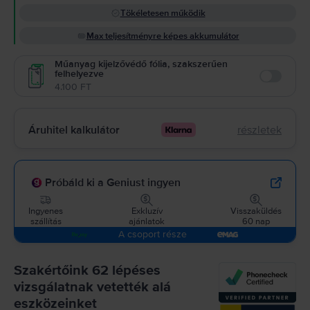
Tökéletesen működik
Max teljesítményre képes akkumulátor
Műanyag kijelzővédő fólia, szakszerűen
felhelyezve
Enable
4.100 FT
Áruhitel kalkulátor
részletek
Próbáld ki a Geniust ingyen
Ingyenes
Exkluzív
Visszaküldés
szállítás
ajánlatok
60 nap
A csoport része
Szakértőink 62 lépéses
vizsgálatnak vetették alá
eszközeinket