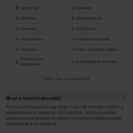
Képernyő
Gombok
Mikrofon
Bejelentkezés
Kamerák
Előtörténet
Akkumulátor
Hálózati kapcsolat
Hangzás
Külső esztétikai állapot
Érintkezett-e
Eredetiség & firmware
folyadékkal
Teljes lista megtekintése
Mi az a felújított készülék?
A felújított készülék egy olyan használt termék, melyet a
szakembereink alaposan átvizsgáltak, szükség esetén
pedig tanúsítvánnyal rendelkező prémium alkatrészeket
használnak a javításához.