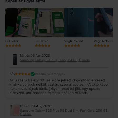
Képek az ügyfelektől
3
2
1
H. Eszter
H. Eszter
Végh Roland
Végh Roland
Miklós
,
06 Apr 2023
Samsung Galaxy S9 Plus, Black, 64 GB, Újszerű
5
/5
Vásárlói vélemények
Az újszerű Galaxy S9+ az előre jelzett időpontban érkezett
(ma), karcolások nélkül, tisztán, szép állapotban. (A töltő kábel
nekem vadi újnak tűnik...) Gyári reset-tel jött, egy update
hiányzott, ami rendben felment, szépen működik.
B. Kata
,
04 Aug 2026
Samsung Galaxy S25 Plus 5G Dual Sim, Pink Gold, 256 GB,
Újszerű