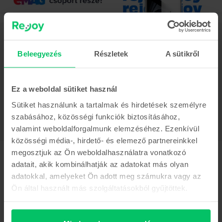
Leírás
Mobiltelefon Samsung Galaxy S9 Plus, Blue, 64 GB, Újszerű
Beleegyezés
Részletek
A sütikről
A most két kamerával rendelkező Samsung Galaxy S9+ közelebb visz a
valósághoz az éjszaka és különösen portré módban készített csodálatos
fényképeken keresztül, amely funkcióval a fényképezőgépekhez hasonló
képeket hozhat létre. Ez a telefon lenyűgöz a specifikációival, lévén a
Ez a weboldal sütiket használ
Samsung felhasználók egyik kedvenc telefonja.
Sütiket használunk a tartalmak és hirdetések személyre
Mutass többet
szabásához, közösségi funkciók biztosításához,
valamint weboldalforgalmunk elemzéséhez. Ezenkívül
Termékmegfelelőségi információk
közösségi média-, hirdető- és elemező partnereinkkel
megosztjuk az Ön weboldalhasználatra vonatkozó
Termékbiztonsági információk
Adatok
adatait, akik kombinálhatják az adatokat más olyan
adatokkal, amelyeket Ön adott meg számukra vagy az
Márka
Gyártói információk
Samsung
Ön által használt más szolgáltatásokból gyűjtöttek.
Modell
A felelős személy elérhetőségei
Galaxy S9 Plus