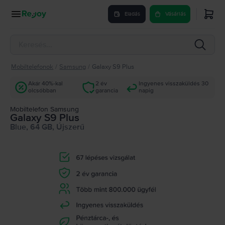
Eladás
Vásárlás
Mobiltelefonok
/
Samsung
/
Galaxy S9 Plus
Akár 40%-kal
2 év
Ingyenes visszaküldés 30
olcsóbban
garancia
napig
Mobiltelefon Samsung
Galaxy S9 Plus
Blue, 64 GB, Újszerű