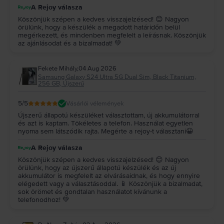
A Rejoy válasza
Köszönjük szépen a kedves visszajelzésed! 😊 Nagyon
örülünk, hogy a készülék a megadott határidőn belül
megérkezett, és mindenben megfelelt a leírásnak. Köszönjük
az ajánlásodat és a bizalmadat! 💚
Fekete Mihály
,
04 Aug 2026
Samsung Galaxy S24 Ultra 5G Dual Sim, Black Titanium,
256 GB, Újszerű
5
/5
Vásárlói vélemények
Újszerű állapotú készüléket választottam, új akkumulátorral
és azt is kaptam. Tökéletes a telefon. Használat egyetlen
nyoma sem látszódik rajta. Megérte a rejoy-t választani😀
A Rejoy válasza
Köszönjük szépen a kedves visszajelzésed! 😊 Nagyon
örülünk, hogy az újszerű állapotú készülék és az új
akkumulátor is megfelelt az elvárásaidnak, és hogy ennyire
elégedett vagy a választásoddal. 📱 Köszönjük a bizalmadat,
sok örömet és gondtalan használatot kívánunk a
telefonodhoz! 💚