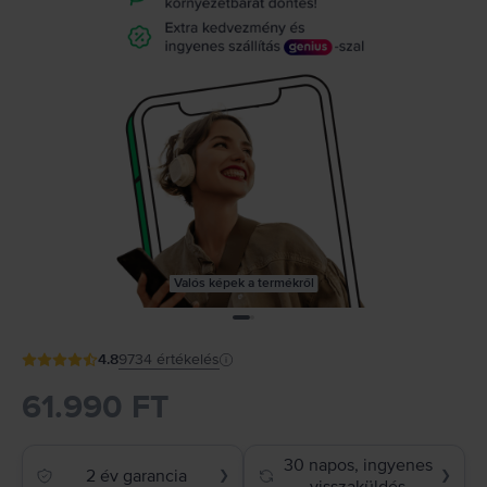
Valós képek a termékről
4.8
9734
értékelés
61.990 FT
30 napos, ingyenes
2 év garancia
❯
❯