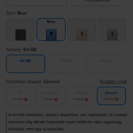
visszaküldés
Szín:
Blue
Black
Gold
Purple
Blue
Tárhely:
64 GB
128 GB
256 GB
64 GB
Esztétikai állapot:
Újszerű
További infók
Jó
Nagyon jó
Kiváló
Újszerű
Értesítés
Értesítés
Értesítés
Értesítés
A termék tökéletes, újszerű állapotban van; legfeljebb 1-2 szabad
szemmel alig látható használati nyom található rajta. Ugyanúgy
működik, mint egy új készülék.