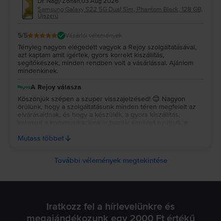
Dr. Nagy Zoltán
,
03 Aug 2026
Samsung Galaxy S22 5G Dual Sim, Phantom Black, 128 GB,
Újszerű
5
/5
Vásárlói vélemények
Tényleg nagyon elégedett vagyok a Rejoy szolgáltatásával,
azt kaptam amit ígértek, gyors korrekt kiszállítás,
segítőkészek, minden rendben volt a vásárlással. Ajánlom
mindenkinek.
A Rejoy válasza
Köszönjük szépen a szuper visszajelzésed! 😊 Nagyon
örülünk, hogy a szolgáltatásunk minden téren megfelelt az
elvárásaidnak, és hogy a készülék, a gyors kiszállítás,
valamint a kommunikációnk is pozitív élményt nyújtott. ⭐
Köszönjük az ajánlásodat és a bizalmadat, reméljük, a
Mutass többet
jövőben is minket választasz! 💚
További vélemények megtekintése
Iratkozz fel a hírlevelünkre és
megajándékozunk egy 2000 Ft értékű