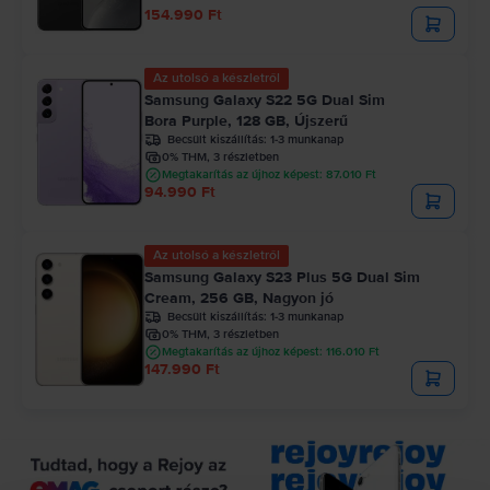
154.990 Ft
Az utolsó a készletről
Samsung Galaxy S22 5G Dual Sim
Bora Purple, 128 GB, Újszerű
Becsült kiszállítás:
1-3 munkanap
0% THM, 3 részletben
Megtakarítás az újhoz képest: 87.010 Ft
94.990 Ft
Az utolsó a készletről
Samsung Galaxy S23 Plus 5G Dual Sim
Cream, 256 GB, Nagyon jó
Becsült kiszállítás:
1-3 munkanap
0% THM, 3 részletben
Megtakarítás az újhoz képest: 116.010 Ft
147.990 Ft