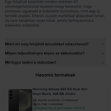
Egy felújított készülék minden esetben 67
minőségellenőrzési lépésen megy keresztül, hogy
pontosan ugyanazt a működést biztosítsuk, mint egy új
termék esetén. Eltérés csupán esztétikai állapotban lehet,
de nem tartalmaz olyan hibát, amely befolyásolná a
tökéletes működést.
Miért éri meg felújított készüléket választanod?
Milyen teljesítményre képes az akkumulátor?
Mit fogsz találni a dobozban?
Hasonló termékek
Samsung Galaxy S24 5G Dual Sim
Onyx Black, 128 GB, Kiváló
Becsült kiszállítás:
1-3 munkanap
0% THM, 3 részletben
Megtakarítás az újhoz képest: 97.510 Ft