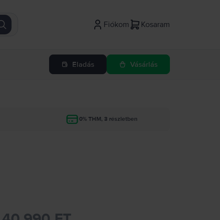
Fiókom
Kosaram
Eladás
Vásárlás
g
0% THM, 3 részletben
40.990 FT