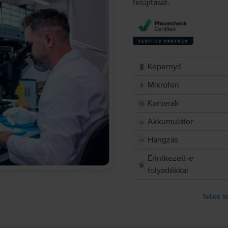
felújítását.
Képernyő
Mikrofon
Kamerák
Akkumulátor
Hangzás
Érintkezett-e
folyadékkal
Teljes l