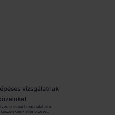
lépéses vizsgálatnak
közeinket
éves szakmai tapasztalattal a
készülékeink ellenőrzését,