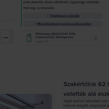
ezek jelentős része elfedhető. Ugyanúgy működik,
mint egy új készülék.
Tökéletesen működik
Max teljesítményre képes akkumulátor
Műanyag kijelzővédő fólia,
szakszerűen felhelyezve
Enable
4.100 FT
Szakértőink 62 
vetették alá esz
Saját szerviz laborban sok 
hátunk mögött végezzük a 