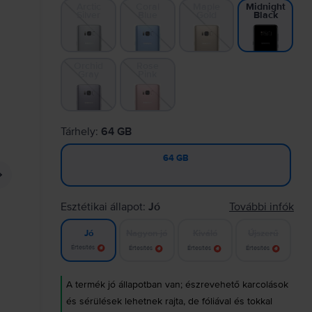
Arctic
Coral
Maple
Midnight
Silver
Blue
Gold
Black
Orchid
Rose
Gray
Pink
Tárhely:
64 GB
64 GB
Esztétikai állapot:
Jó
További infók
Nagyon jó
Kiváló
Újszerű
Jó
Értesítés
Értesítés
Értesítés
Értesítés
A termék jó állapotban van; észrevehető karcolások
és sérülések lehetnek rajta, de fóliával és tokkal