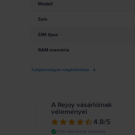
Modell
Szín
SIM típus
RAM memória
Tulajdonságok megtekintése
A Rejoy vásárlóinak
véleményei
4.8
/5
9750 ellenőrzött értékelés