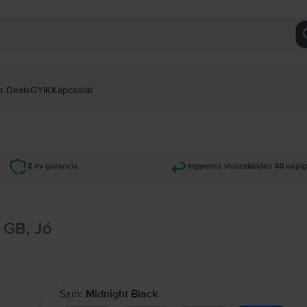
s Deals
GYIK
Kapcsolat
2 év garancia
Ingyenes visszaküldés 30 napi
 GB, Jó
Szín:
Midnight Black