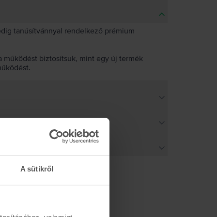
pedig tanúsítvánnyal rendelkező prémium
 működést biztosítsuk, mint egy új termék
működést.
A sütikről
tosításához, valamint