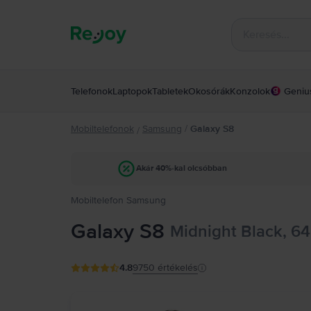
Telefonok
Laptopok
Tabletek
Okosórák
Konzolok
Geniu
Mobiltelefonok
Samsung
/
Galaxy S8
/
Akár 40%-kal olcsóbban
Mobiltelefon Samsung
Galaxy S8
Midnight Black, 64
4.8
9750
értékelés