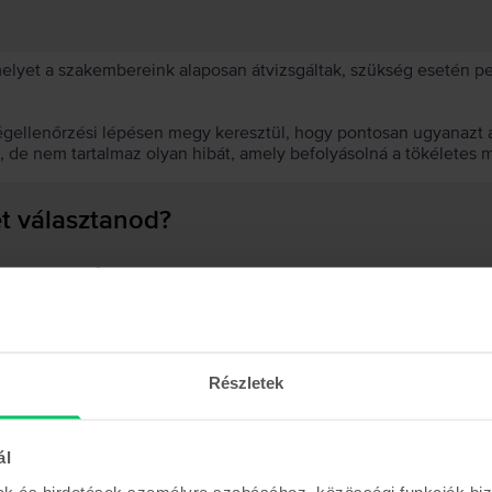
 melyet a szakembereink alaposan átvizsgáltak, szükség esetén 
égellenőrzési lépésen megy keresztül, hogy pontosan ugyanazt a
t, de nem tartalmaz olyan hibát, amely befolyásolná a tökéletes 
et választanod?
 akkumulátor?
Részletek
Hasonló termékek
ál
mak és hirdetések személyre szabásához, közösségi funkciók biz