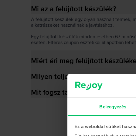
Mi az a felújított készülék?
A felújított készülék egy olyan használt termék,
alkatrészeket használnak a javításához.
Egy felújított készülék minden esetben 67 minős
esetén. Eltérés csupán esztétikai állapotban lehe
Miért éri meg felújított készülék
Milyen teljesítményre képes az
Mit fogsz találni a dobozban?
Beleegyezés
Ez a weboldal sütiket haszn
Sütiket használunk a tartal