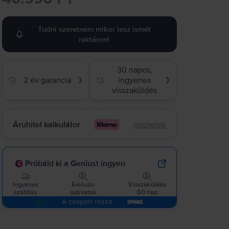
Tudni szeretném mikor lesz ismét
raktáron!
30 napos,
2 év garancia
ingyenes
❯
❯
visszaküldés
Áruhitel kalkulátor
részletek
Próbáld ki a Geniust ingyen
Ingyenes
Exkluzív
Visszaküldés
szállítás
ajánlatok
60 nap
A csoport része