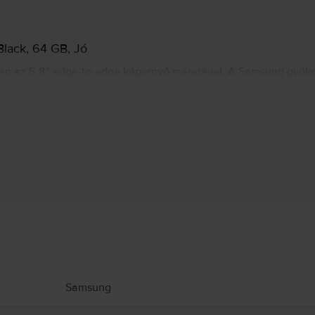
Black, 64 GB, Jó
ben az 5.8” edge-to-edge képernyő méretével. A Samsung gyöke
a a ma kezünkben lévő telefonok alakját. Az ujjlenyomat-leolva
zuper teljesítménykategóriába tartozik.
Gyártói információk
ekről.
Samsung