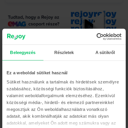
Leírás
Mobiltelefon Samsung Galaxy S7 Edge, White Pearl, 64 GB, Jó
Beleegyezés
Részletek
A sütikről
Ez a formatervezéssel újított modell még kellemesebbé teszi a telefon
használatát. Az alapverzióhoz képest ennek a telefonnak a képernyő szélei
íveltek, mérete eléri az 5.5'-os méretet. Ez a telefon megmutatta nekünk,
Ez a weboldal sütiket használ
hogyan fognak kinézni a következő évek telefonjai a Samsung cégnél. A
Samsung Galaxy S7 Edge a Samsung Galaxy S7 mellett 2016-ban
Sütiket használunk a tartalmak és hirdetések személyre
mutatkozott be.
Mutass többet
szabásához, közösségi funkciók biztosításához,
valamint weboldalforgalmunk elemzéséhez. Ezenkívül
Termékmegfelelőségi információk
közösségi média-, hirdető- és elemező partnereinkkel
megosztjuk az Ön weboldalhasználatra vonatkozó
Termékbiztonsági információk
Adatok
adatait, akik kombinálhatják az adatokat más olyan
adatokkal, amelyeket Ön adott meg számukra vagy az
Márka