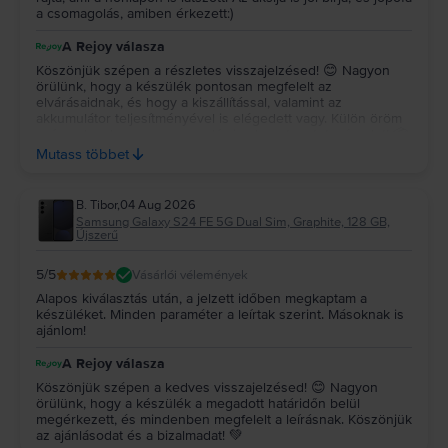
a csomagolás, amiben érkezett:)
A Rejoy válasza
Köszönjük szépen a részletes visszajelzésed! 😊 Nagyon
örülünk, hogy a készülék pontosan megfelelt az
elvárásaidnak, és hogy a kiszállítással, valamint az
akkumulátor teljesítményével is elégedett vagy. Külön öröm
számunkra, hogy a csomagolás is elnyerte a tetszésedet! 📦
✨ Köszönjük a bizalmadat és az ajánlásodat, kívánunk sok
Mutass többet
örömet a készülékedhez! 💚
B. Tibor
,
04 Aug 2026
Samsung Galaxy S24 FE 5G Dual Sim, Graphite, 128 GB,
Újszerű
5
/5
Vásárlói vélemények
Alapos kiválasztás után, a jelzett időben megkaptam a
készüléket. Minden paraméter a leírtak szerint. Másoknak is
ajánlom!
A Rejoy válasza
Köszönjük szépen a kedves visszajelzésed! 😊 Nagyon
örülünk, hogy a készülék a megadott határidőn belül
megérkezett, és mindenben megfelelt a leírásnak. Köszönjük
az ajánlásodat és a bizalmadat! 💚