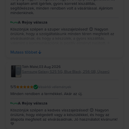
azt kaptam amit ígértek, gyors korrekt kiszállítás,
segítőkészek, minden rendben volt a vásárlással. Ajánlom
mindenkinek.
A Rejoy válasza
Köszönjük szépen a szuper visszajelzésed! 😊 Nagyon
örülünk, hogy a szolgáltatásunk minden téren megfelelt az
elvárásaidnak, és hogy a készülék, a gyors kiszállítás,
valamint a kommunikációnk is pozitív élményt nyújtott. ⭐
Köszönjük az ajánlásodat és a bizalmadat, reméljük, a
Mutass többet
jövőben is minket választasz! 💚
Tóth Máté
,
03 Aug 2026
Samsung Galaxy S25 5G, Blue Black, 256 GB, Újszerű
5
/5
Vásárlói vélemények
Minden rendben a termékkel. Akár az új.
A Rejoy válasza
Köszönjük szépen a kedves visszajelzésed! 😊 Nagyon
örülünk, hogy elégedett vagy a készülékkel, és hogy az
állapota megfelelt az elvárásaidnak. Jó használatot kívánunk!
💚