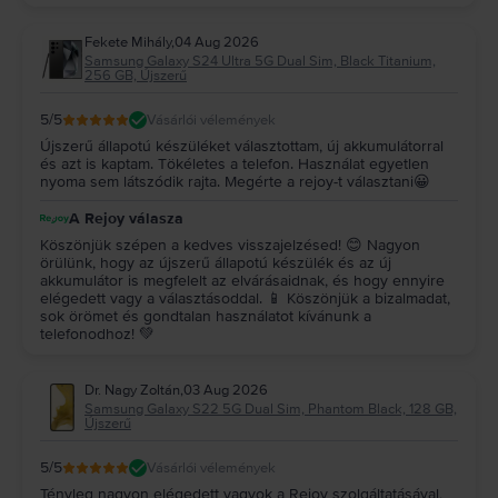
Fekete Mihály
,
04 Aug 2026
Samsung Galaxy S24 Ultra 5G Dual Sim, Black Titanium,
256 GB, Újszerű
5
/5
Vásárlói vélemények
Újszerű állapotú készüléket választottam, új akkumulátorral
és azt is kaptam. Tökéletes a telefon. Használat egyetlen
nyoma sem látszódik rajta. Megérte a rejoy-t választani😀
A Rejoy válasza
Köszönjük szépen a kedves visszajelzésed! 😊 Nagyon
örülünk, hogy az újszerű állapotú készülék és az új
akkumulátor is megfelelt az elvárásaidnak, és hogy ennyire
elégedett vagy a választásoddal. 📱 Köszönjük a bizalmadat,
sok örömet és gondtalan használatot kívánunk a
telefonodhoz! 💚
Dr. Nagy Zoltán
,
03 Aug 2026
Samsung Galaxy S22 5G Dual Sim, Phantom Black, 128 GB,
Újszerű
5
/5
Vásárlói vélemények
Tényleg nagyon elégedett vagyok a Rejoy szolgáltatásával,