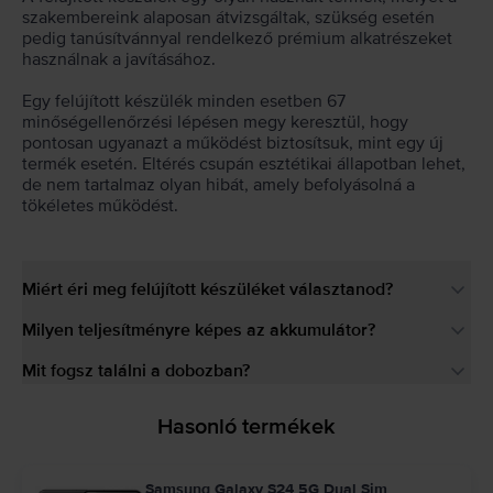
szakembereink alaposan átvizsgáltak, szükség esetén
pedig tanúsítvánnyal rendelkező prémium alkatrészeket
használnak a javításához.
Egy felújított készülék minden esetben 67
minőségellenőrzési lépésen megy keresztül, hogy
pontosan ugyanazt a működést biztosítsuk, mint egy új
termék esetén. Eltérés csupán esztétikai állapotban lehet,
de nem tartalmaz olyan hibát, amely befolyásolná a
tökéletes működést.
Miért éri meg felújított készüléket választanod?
Milyen teljesítményre képes az akkumulátor?
Mit fogsz találni a dobozban?
Hasonló termékek
Samsung Galaxy S24 5G Dual Sim