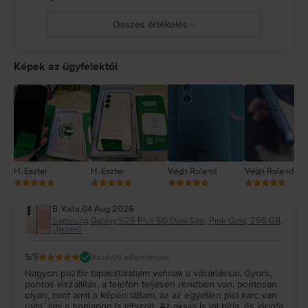
Összes értékelés
5
4
Képek az ügyfelektől
3
2
1
H. Eszter
H. Eszter
Végh Roland
Végh Roland
B. Kata
,
04 Aug 2026
Samsung Galaxy S25 Plus 5G Dual Sim, Pink Gold, 256 GB,
Újszerű
5
/5
Vásárlói vélemények
Nagyon pozitív tapasztalataim vannak a vásárlással. Gyors,
pontos kiszállítás, a telefon teljesen rendben van, pontosan
olyan, mint amit a képen láttam, az az egyetlen pici karc van
rajta, ami a honlapon is látszott. Az aksija is jól bírja, és jópofa