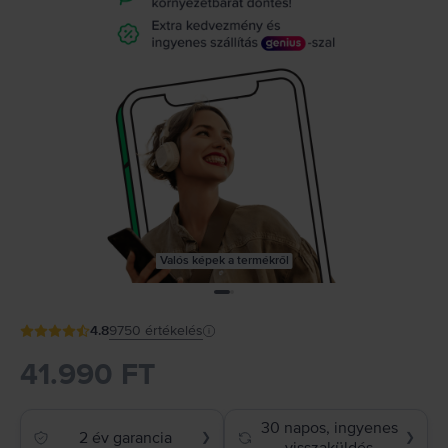
Valós képek a termékről
4.8
9750
értékelés
41.990 FT
30 napos, ingyenes
2 év garancia
❯
❯