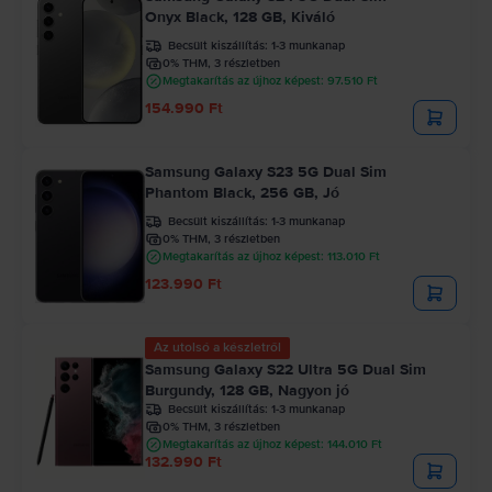
Onyx Black, 128 GB, Kiváló
Becsült kiszállítás:
1-3 munkanap
0% THM, 3 részletben
Megtakarítás az újhoz képest: 97.510 Ft
154.990 Ft
Samsung Galaxy S23 5G Dual Sim
Phantom Black, 256 GB, Jó
Becsült kiszállítás:
1-3 munkanap
0% THM, 3 részletben
Megtakarítás az újhoz képest: 113.010 Ft
123.990 Ft
Az utolsó a készletről
Samsung Galaxy S22 Ultra 5G Dual Sim
Burgundy, 128 GB, Nagyon jó
Becsült kiszállítás:
1-3 munkanap
0% THM, 3 részletben
Megtakarítás az újhoz képest: 144.010 Ft
132.990 Ft