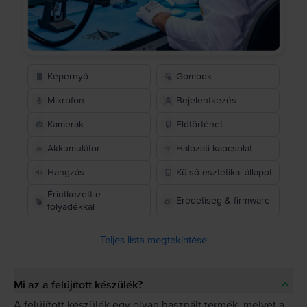
Képernyő
Gombok
Mikrofon
Bejelentkezés
Kamerák
Előtörténet
Akkumulátor
Hálózati kapcsolat
Hangzás
Külső esztétikai állapot
Érintkezett-e
Eredetiség & firmware
folyadékkal
Teljes lista megtekintése
Mi az a felújított készülék?
A felújított készülék egy olyan használt termék, melyet a