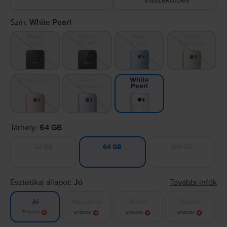
visszaküldés
Szín:
White Pearl
Black
Black
Blue
Gold
Onyx
Pearl
Coral
Platinum
Pink Gold
Silver
White
Titanium
Pearl
Tárhely:
64 GB
32 GB
128 GB
64 GB
Esztétikai állapot:
Jó
További infók
Nagyon jó
Kiváló
Újszerű
Jó
Értesítés
Értesítés
Értesítés
Értesítés