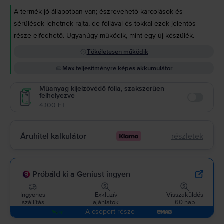
A termék jó állapotban van; észrevehető karcolások és
sérülések lehetnek rajta, de fóliával és tokkal ezek jelentős
része elfedhető. Ugyanúgy működik, mint egy új készülék.
Tökéletesen működik
Max teljesítményre képes akkumulátor
Műanyag kijelzővédő fólia, szakszerűen
felhelyezve
Enable
4.100 FT
Áruhitel kalkulátor
részletek
Próbáld ki a Geniust ingyen
Ingyenes
Exkluzív
Visszaküldés
szállítás
ajánlatok
60 nap
A csoport része