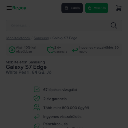
Eladás
Vásárlás
Mobiltelefonok
/
Samsung
/
Galaxy S7 Edge
Akár 40%-kal
2 év
Ingyenes visszaküldés 30
olcsóbban
garancia
napig
Mobiltelefon Samsung
Galaxy S7 Edge
White Pearl, 64 GB, Jó