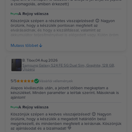
a csomagolás, amiben érkezett:)
A Rejoy válasza
Köszönjük szépen a részletes visszajelzésed! 😊 Nagyon
örülünk, hogy a készülék pontosan megfelelt az
elvárásaidnak, és hogy a kiszállítással, valamint az
akkumulátor teljesítményével is elégedett vagy. Külön öröm
számunkra, hogy a csomagolás is elnyerte a tetszésedet! 📦
✨ Köszönjük a bizalmadat és az ajánlásodat, kívánunk sok
Mutass többet
örömet a készülékedhez! 💚
B. Tibor
,
04 Aug 2026
Samsung Galaxy S24 FE 5G Dual Sim, Graphite, 128 GB,
Újszerű
5
/5
Vásárlói vélemények
Alapos kiválasztás után, a jelzett időben megkaptam a
készüléket. Minden paraméter a leírtak szerint. Másoknak is
ajánlom!
A Rejoy válasza
Köszönjük szépen a kedves visszajelzésed! 😊 Nagyon
örülünk, hogy a készülék a megadott határidőn belül
megérkezett, és mindenben megfelelt a leírásnak. Köszönjük
az ajánlásodat és a bizalmadat! 💚