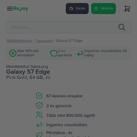
Eladás
Vásárlás
Mobiltelefonok
/
Samsung
/
Galaxy S7 Edge
Akár 40%-kal
2 év
Ingyenes visszaküldés 30
olcsóbban
garancia
napig
Mobiltelefon Samsung
Galaxy S7 Edge
Pink Gold, 64 GB, Jó