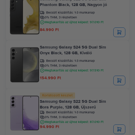
Phantom Black, 128 GB, Nagyon jó
Becsült kiszállítás:
1-3 munkanap
0% THM, 3 részletben
Megtakarítás az újhoz képest: 97.010 Ft
84.990 Ft
Samsung Galaxy S24 5G Dual Sim
Onyx Black, 128 GB, Kiváló
Becsült kiszállítás:
1-3 munkanap
0% THM, 3 részletben
Megtakarítás az újhoz képest: 97.510 Ft
154.990 Ft
Korlátozott készlet
Samsung Galaxy S22 5G Dual Sim
Bora Purple, 128 GB, Újszerű
Becsült kiszállítás:
1-3 munkanap
0% THM, 3 részletben
Megtakarítás az újhoz képest: 87.010 Ft
94.990 Ft