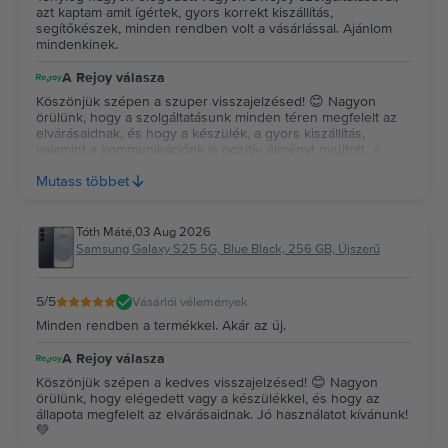
azt kaptam amit ígértek, gyors korrekt kiszállítás,
segítőkészek, minden rendben volt a vásárlással. Ajánlom
mindenkinek.
A Rejoy válasza
Köszönjük szépen a szuper visszajelzésed! 😊 Nagyon
örülünk, hogy a szolgáltatásunk minden téren megfelelt az
elvárásaidnak, és hogy a készülék, a gyors kiszállítás,
valamint a kommunikációnk is pozitív élményt nyújtott. ⭐
Köszönjük az ajánlásodat és a bizalmadat, reméljük, a
Mutass többet
jövőben is minket választasz! 💚
Tóth Máté
,
03 Aug 2026
Samsung Galaxy S25 5G, Blue Black, 256 GB, Újszerű
5
/5
Vásárlói vélemények
Minden rendben a termékkel. Akár az új.
A Rejoy válasza
Köszönjük szépen a kedves visszajelzésed! 😊 Nagyon
örülünk, hogy elégedett vagy a készülékkel, és hogy az
állapota megfelelt az elvárásaidnak. Jó használatot kívánunk!
💚