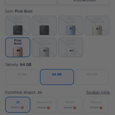
visszaküldés
Szín:
Pink Gold
Black
Black
Blue
Gold
Onyx
Pearl
Coral
Platinum
Silver
White
Pink
Titanium
Pearl
Gold
Tárhely:
64 GB
32 GB
128 GB
64 GB
Esztétikai állapot:
Jó
További infók
Nagyon jó
Kiváló
Újszerű
Jó
Értesítés
Értesítés
Értesítés
Értesítés