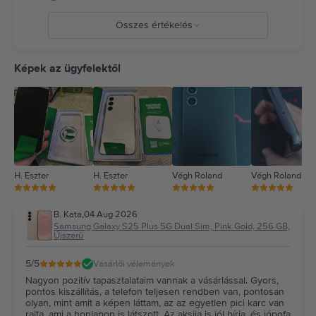
Összes értékelés
5
4
Képek az ügyfelektől
3
2
1
H. Eszter
H. Eszter
Végh Roland
Végh Roland
B. Kata
,
04 Aug 2026
Samsung Galaxy S25 Plus 5G Dual Sim, Pink Gold, 256 GB,
Újszerű
5
/5
Vásárlói vélemények
Nagyon pozitív tapasztalataim vannak a vásárlással. Gyors,
pontos kiszállítás, a telefon teljesen rendben van, pontosan
olyan, mint amit a képen láttam, az az egyetlen pici karc van
rajta, ami a honlapon is látszott. Az aksija is jól bírja, és jópofa