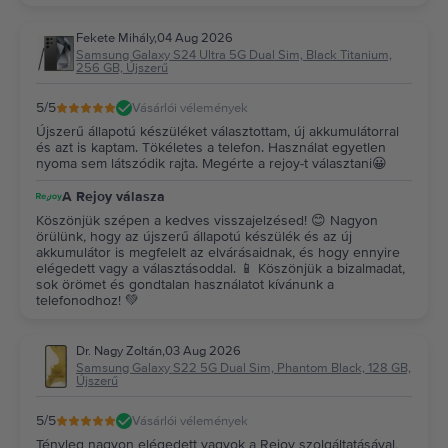
Fekete Mihály
,
04 Aug 2026
Samsung Galaxy S24 Ultra 5G Dual Sim, Black Titanium,
256 GB, Újszerű
5
/5
Vásárlói vélemények
Újszerű állapotú készüléket választottam, új akkumulátorral
és azt is kaptam. Tökéletes a telefon. Használat egyetlen
nyoma sem látszódik rajta. Megérte a rejoy-t választani😀
A Rejoy válasza
Köszönjük szépen a kedves visszajelzésed! 😊 Nagyon
örülünk, hogy az újszerű állapotú készülék és az új
akkumulátor is megfelelt az elvárásaidnak, és hogy ennyire
elégedett vagy a választásoddal. 📱 Köszönjük a bizalmadat,
sok örömet és gondtalan használatot kívánunk a
telefonodhoz! 💚
Dr. Nagy Zoltán
,
03 Aug 2026
Samsung Galaxy S22 5G Dual Sim, Phantom Black, 128 GB,
Újszerű
5
/5
Vásárlói vélemények
Tényleg nagyon elégedett vagyok a Rejoy szolgáltatásával,