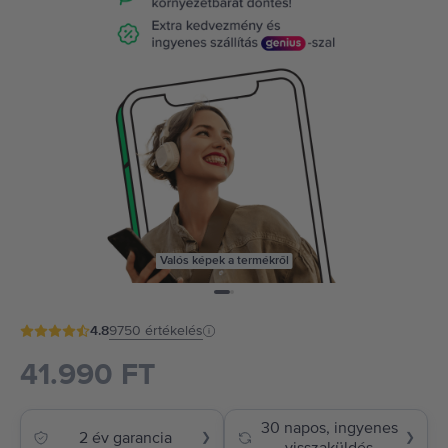
Valós képek a termékről
4.8
9750
értékelés
41.990 FT
30 napos, ingyenes
2 év garancia
❯
❯