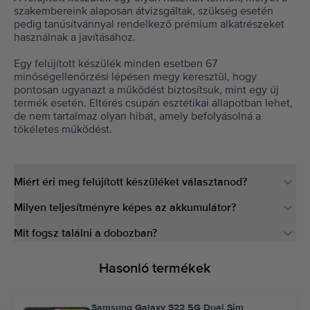
szakembereink alaposan átvizsgáltak, szükség esetén
pedig tanúsítvánnyal rendelkező prémium alkatrészeket
használnak a javításához.
Egy felújított készülék minden esetben 67
minőségellenőrzési lépésen megy keresztül, hogy
pontosan ugyanazt a működést biztosítsuk, mint egy új
termék esetén. Eltérés csupán esztétikai állapotban lehet,
de nem tartalmaz olyan hibát, amely befolyásolná a
tökéletes működést.
Miért éri meg felújított készüléket választanod?
Milyen teljesítményre képes az akkumulátor?
Mit fogsz találni a dobozban?
Hasonló termékek
Samsung Galaxy S22 5G Dual Sim