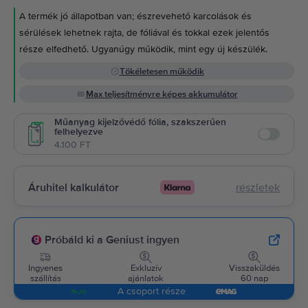
A termék jó állapotban van; észrevehető karcolások és
sérülések lehetnek rajta, de fóliával és tokkal ezek jelentős
része elfedhető. Ugyanúgy működik, mint egy új készülék.
Tökéletesen működik
Max teljesítményre képes akkumulátor
Műanyag kijelzővédő fólia, szakszerűen
felhelyezve
Enable
4.100 FT
Áruhitel kalkulátor
részletek
Próbáld ki a Geniust ingyen
Ingyenes
Exkluzív
Visszaküldés
szállítás
ajánlatok
60 nap
A csoport része