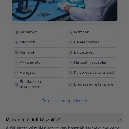
Képernyő
Gombok
Mikrofon
Bejelentkezés
Kamerák
Előtörténet
Akkumulátor
Hálózati kapcsolat
Hangzás
Külső esztétikai állapot
Érintkezett-e
Eredetiség & firmware
folyadékkal
Teljes lista megtekintése
Mi az a felújított készülék?
A felújított készülék egy olyan használt termék, melyet a