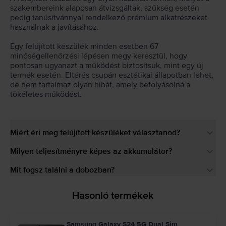
szakembereink alaposan átvizsgáltak, szükség esetén
pedig tanúsítvánnyal rendelkező prémium alkatrészeket
használnak a javításához.
Egy felújított készülék minden esetben 67
minőségellenőrzési lépésen megy keresztül, hogy
pontosan ugyanazt a működést biztosítsuk, mint egy új
termék esetén. Eltérés csupán esztétikai állapotban lehet,
de nem tartalmaz olyan hibát, amely befolyásolná a
tökéletes működést.
Miért éri meg felújított készüléket választanod?
Milyen teljesítményre képes az akkumulátor?
Mit fogsz találni a dobozban?
Hasonló termékek
Samsung Galaxy S24 5G Dual Sim