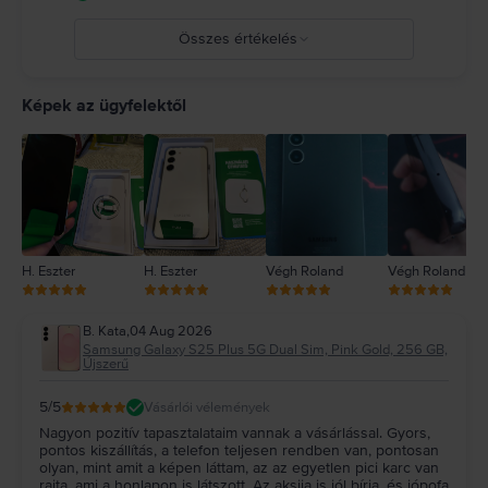
Összes értékelés
5
4
Képek az ügyfelektől
3
2
1
H. Eszter
H. Eszter
Végh Roland
Végh Roland
B. Kata
,
04 Aug 2026
Samsung Galaxy S25 Plus 5G Dual Sim, Pink Gold, 256 GB,
Újszerű
5
/5
Vásárlói vélemények
Nagyon pozitív tapasztalataim vannak a vásárlással. Gyors,
pontos kiszállítás, a telefon teljesen rendben van, pontosan
olyan, mint amit a képen láttam, az az egyetlen pici karc van
rajta, ami a honlapon is látszott. Az aksija is jól bírja, és jópofa