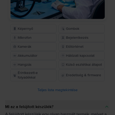
Képernyő
Gombok
Mikrofon
Bejelentkezés
Kamerák
Előtörténet
Akkumulátor
Hálózati kapcsolat
Hangzás
Külső esztétikai állapot
Érintkezett-e
Eredetiség & firmware
folyadékkal
Teljes lista megtekintése
Mi az a felújított készülék?
A felújított készülék egy olyan használt termék, melyet a