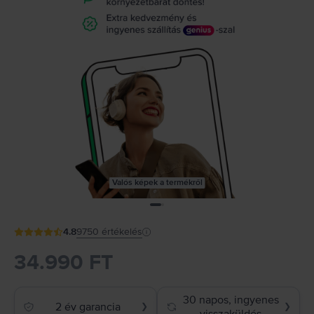
Valós képek a termékről
4.8
9750
értékelés
34.990 FT
30 napos, ingyenes
2 év garancia
❯
❯