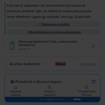
A termék jó állapotban van; észrevehető karcolások és
sérülések lehetnek rajta, de fóliával és tokkal ezek jelentős
része elfedhető. Ugyanúgy működik, mint egy új készülék.
Tökéletesen működik
Max teljesítményre képes akkumulátor
Műanyag kijelzővédő fólia, szakszerűen
felhelyezve
Enable
4.100 FT
Áruhitel kalkulátor
részletek
Próbáld ki a Geniust ingyen
Ingyenes
Exkluzív
Visszaküldés
szállítás
ajánlatok
60 nap
A csoport része