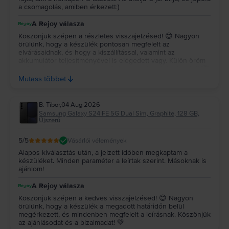
a csomagolás, amiben érkezett:)
A Rejoy válasza
Köszönjük szépen a részletes visszajelzésed! 😊 Nagyon
örülünk, hogy a készülék pontosan megfelelt az
elvárásaidnak, és hogy a kiszállítással, valamint az
akkumulátor teljesítményével is elégedett vagy. Külön öröm
számunkra, hogy a csomagolás is elnyerte a tetszésedet! 📦
✨ Köszönjük a bizalmadat és az ajánlásodat, kívánunk sok
Mutass többet
örömet a készülékedhez! 💚
B. Tibor
,
04 Aug 2026
Samsung Galaxy S24 FE 5G Dual Sim, Graphite, 128 GB,
Újszerű
5
/5
Vásárlói vélemények
Alapos kiválasztás után, a jelzett időben megkaptam a
készüléket. Minden paraméter a leírtak szerint. Másoknak is
ajánlom!
A Rejoy válasza
Köszönjük szépen a kedves visszajelzésed! 😊 Nagyon
örülünk, hogy a készülék a megadott határidőn belül
megérkezett, és mindenben megfelelt a leírásnak. Köszönjük
az ajánlásodat és a bizalmadat! 💚