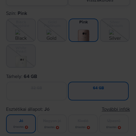
visszaküldés
Szín:
Pink
Black
Gold
Silver
Pink
Sapphire
Platinum
Titanium
White
Pearl
Tárhely:
64 GB
32 GB
64 GB
Esztétikai állapot:
Jó
További infók
Nagyon jó
Kiváló
Újszerű
Jó
Értesítés
Értesítés
Értesítés
Értesítés