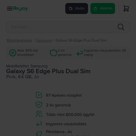
Eladás
Vásárlás
Mobiltelefonok
/
Samsung
/
Galaxy S6 Edge Plus Dual Sim
Akár 40%-kal
2 év
Ingyenes visszaküldés 30
olcsóbban
garancia
napig
Mobiltelefon Samsung
Galaxy S6 Edge Plus Dual Sim
Pink, 64 GB, Jó