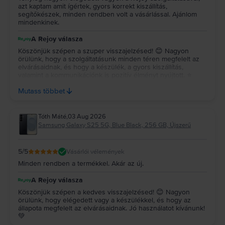
azt kaptam amit ígértek, gyors korrekt kiszállítás,
segítőkészek, minden rendben volt a vásárlással. Ajánlom
mindenkinek.
A Rejoy válasza
Köszönjük szépen a szuper visszajelzésed! 😊 Nagyon
örülünk, hogy a szolgáltatásunk minden téren megfelelt az
elvárásaidnak, és hogy a készülék, a gyors kiszállítás,
valamint a kommunikációnk is pozitív élményt nyújtott. ⭐
Köszönjük az ajánlásodat és a bizalmadat, reméljük, a
Mutass többet
jövőben is minket választasz! 💚
Tóth Máté
,
03 Aug 2026
Samsung Galaxy S25 5G, Blue Black, 256 GB, Újszerű
5
/5
Vásárlói vélemények
Minden rendben a termékkel. Akár az új.
A Rejoy válasza
Köszönjük szépen a kedves visszajelzésed! 😊 Nagyon
örülünk, hogy elégedett vagy a készülékkel, és hogy az
állapota megfelelt az elvárásaidnak. Jó használatot kívánunk!
💚