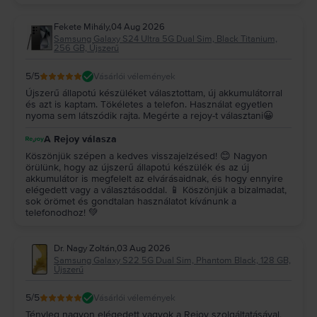
Fekete Mihály
,
04 Aug 2026
Samsung Galaxy S24 Ultra 5G Dual Sim, Black Titanium,
256 GB, Újszerű
5
/5
Vásárlói vélemények
Újszerű állapotú készüléket választottam, új akkumulátorral
és azt is kaptam. Tökéletes a telefon. Használat egyetlen
nyoma sem látszódik rajta. Megérte a rejoy-t választani😀
A Rejoy válasza
Köszönjük szépen a kedves visszajelzésed! 😊 Nagyon
örülünk, hogy az újszerű állapotú készülék és az új
akkumulátor is megfelelt az elvárásaidnak, és hogy ennyire
elégedett vagy a választásoddal. 📱 Köszönjük a bizalmadat,
sok örömet és gondtalan használatot kívánunk a
telefonodhoz! 💚
Dr. Nagy Zoltán
,
03 Aug 2026
Samsung Galaxy S22 5G Dual Sim, Phantom Black, 128 GB,
Újszerű
5
/5
Vásárlói vélemények
Tényleg nagyon elégedett vagyok a Rejoy szolgáltatásával,