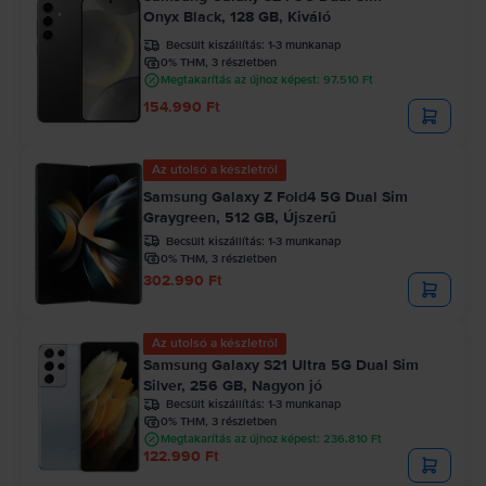
Onyx Black, 128 GB, Kiváló
Becsült kiszállítás:
1-3 munkanap
0% THM, 3 részletben
Megtakarítás az újhoz képest: 97.510 Ft
154.990 Ft
Az utolsó a készletről
Samsung Galaxy Z Fold4 5G Dual Sim
Graygreen, 512 GB, Újszerű
Becsült kiszállítás:
1-3 munkanap
0% THM, 3 részletben
302.990 Ft
Az utolsó a készletről
Samsung Galaxy S21 Ultra 5G Dual Sim
Silver, 256 GB, Nagyon jó
Becsült kiszállítás:
1-3 munkanap
0% THM, 3 részletben
Megtakarítás az újhoz képest: 236.810 Ft
122.990 Ft