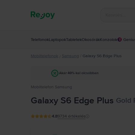
Telefonok
Laptopok
Tabletek
Okosórák
Konzolok
Geniu
Mobiltelefonok
Samsung
/
Galaxy S6 Edge Plus
/
Akár 40%-kal olcsóbban
Mobiltelefon Samsung
Galaxy S6 Edge Plus
Gold 
4.8
9734
értékelés