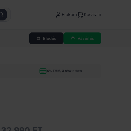
Fiókom
Kosaram
Eladás
Vásárlás
g
0% THM, 3 részletben
32.990 FT