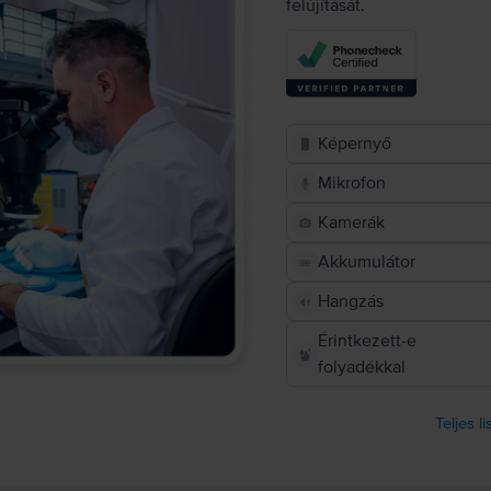
felújítását.
Képernyő
Mikrofon
Kamerák
Akkumulátor
Hangzás
Érintkezett-e
folyadékkal
Teljes l