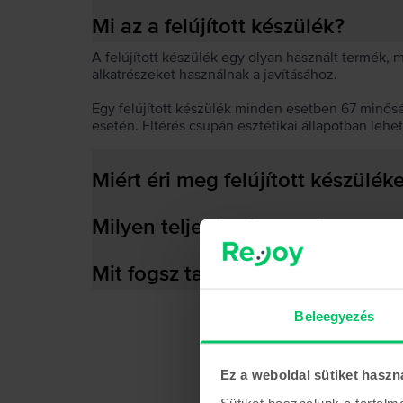
Mi az a felújított készülék?
A felújított készülék egy olyan használt termék,
alkatrészeket használnak a javításához.
Egy felújított készülék minden esetben 67 minős
esetén. Eltérés csupán esztétikai állapotban lehe
Miért éri meg felújított készülék
Milyen teljesítményre képes az
Mit fogsz találni a dobozban?
Beleegyezés
Ez a weboldal sütiket haszn
Sütiket használunk a tartal