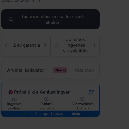
Tudni szeretném mikor lesz ismét
raktáron!
30 napos,
2 év garancia
ingyenes
❯
❯
visszaküldés
Áruhitel kalkulátor
részletek
Próbáld ki a Geniust ingyen
Ingyenes
Exkluzív
Visszaküldés
szállítás
ajánlatok
60 nap
A csoport része