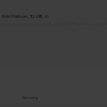
 Gold Platinum, 32 GB, Jó
gyobb verziója, a képernyője eléri az 5.7'' méretet, és ívelt éle
font kínáljon a felhasználóknak, de nem feltétlenül S Pen érin
n lapoznak a közösségi oldalakon, filmeket néznek, fényképezn
Gyártói információk
ekről.
Samsung