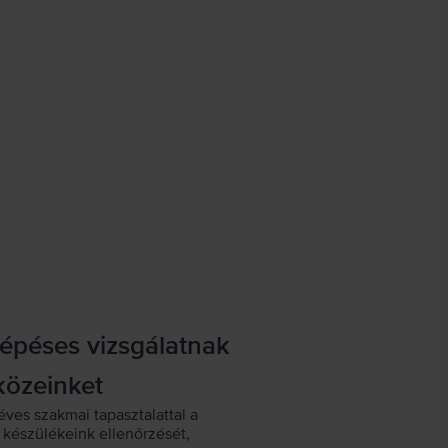
lépéses vizsgálatnak
közeinket
éves szakmai tapasztalattal a
készülékeink ellenőrzését,