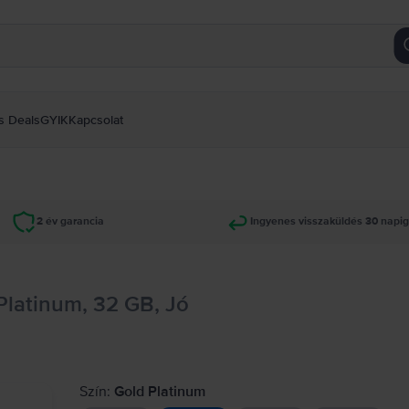
s Deals
GYIK
Kapcsolat
2 év garancia
Ingyenes visszaküldés 30 napi
Platinum, 32 GB, Jó
Szín:
Gold Platinum