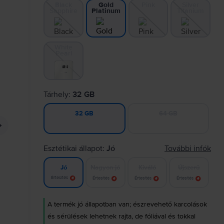
Black
Pink
Silver
Gold
Sapphire
Titanium
Platinum
White
Pearl
Tárhely:
32 GB
64 GB
32 GB
Esztétikai állapot:
Jó
További infók
Nagyon jó
Kiváló
Újszerű
Jó
Értesítés
Értesítés
Értesítés
Értesítés
A termék jó állapotban van; észrevehető karcolások
és sérülések lehetnek rajta, de fóliával és tokkal