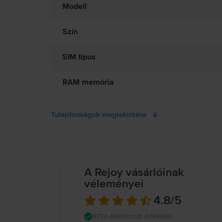
Modell
Szín
SIM típus
RAM memória
Tulajdonságok megtekintése
A Rejoy vásárlóinak
véleményei
4.8
/5
9734 ellenőrzött értékelés