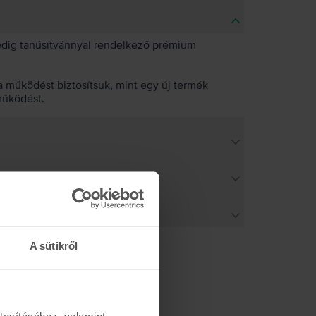
pedig tanúsítvánnyal rendelkező prémium
 működést biztosítsuk, mint egy új termék
működést.
A sütikről
tosításához, valamint