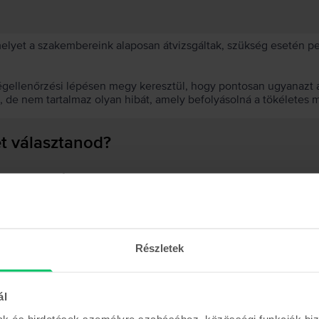
 melyet a szakembereink alaposan átvizsgáltak, szükség esetén 
égellenőrzési lépésen megy keresztül, hogy pontosan ugyanazt a
t, de nem tartalmaz olyan hibát, amely befolyásolná a tökéletes 
et választanod?
 akkumulátor?
Részletek
Hasonló termékek
ál
mak és hirdetések személyre szabásához, közösségi funkciók biz