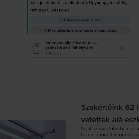
ezek jelentős része elfedhető. Ugyanúgy működik,
mint egy új készülék.
Tökéletesen működik
Max teljesítményre képes akkumulátor
Műanyag kijelzővédő fólia,
szakszerűen felhelyezve
Enable
4.100 FT
Szakértőink 62 
vetették alá esz
Saját szerviz laborban sok 
hátunk mögött végezzük a 