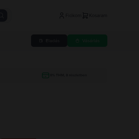
Fiókom
Kosaram
Eladás
Vásárlás
g
0% THM, 3 részletben