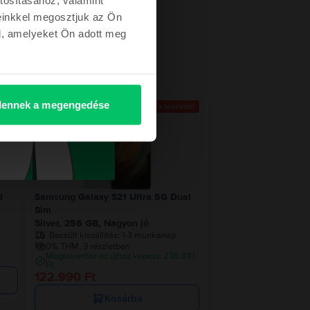
einkkel megosztjuk az Ön
l, amelyeket Ön adott meg
ennek a megengedése
etről
Az utolsó a készletről
l
Samsung Galaxy S21 Ultra 5G Dual
Sim
Silver, 256 GB, Nagyon jó
Becsült kiszállítás:
1-3 munkanap
0% THM, 3 részletben
Megtakarítás az újhoz képest: 236.810
Ft
122.990 Ft
Kosárba