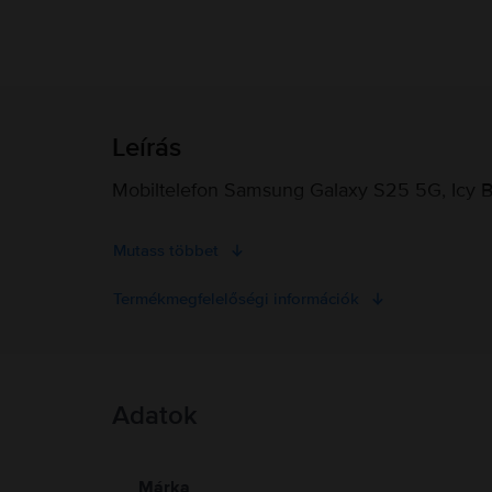
Leírás
Mobiltelefon Samsung Galaxy S25 5G, Icy B
Mutass többet
Termékmegfelelőségi információk
Termékbiztonsági információk
Adatok
Termékbiztonsági információk
Információk a termékre vonatkozó biztonsági figyelmeztetés
Olvasd el a kézikönyvet.
Márka