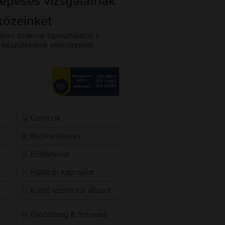
lépéses vizsgálatnak
közeinket
éves szakmai tapasztalattal a
készülékeink ellenőrzését,
Gombok
Bejelentkezés
Előtörténet
Hálózati kapcsolat
Külső esztétikai állapot
Eredetiség & firmware