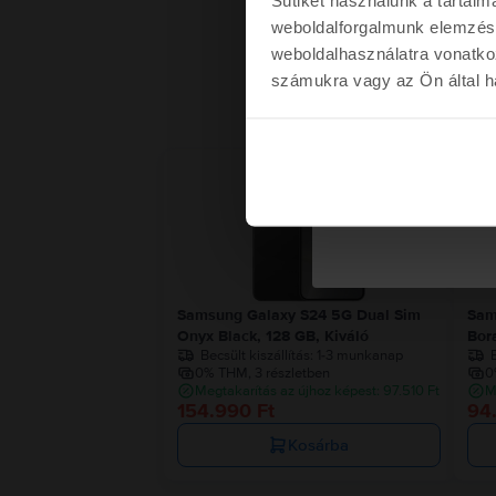
weboldalforgalmunk elemzésé
weboldalhasználatra vonatko
számukra vagy az Ön által ha
Kére
Nem kérem a kup
Samsung Galaxy S24 5G Dual Sim
Sam
Onyx Black, 128 GB, Kiváló
Bor
Becsült kiszállítás:
1-3 munkanap
B
0% THM, 3 részletben
0
Megtakarítás az újhoz képest: 97.510 Ft
M
154.990 Ft
94
Kosárba