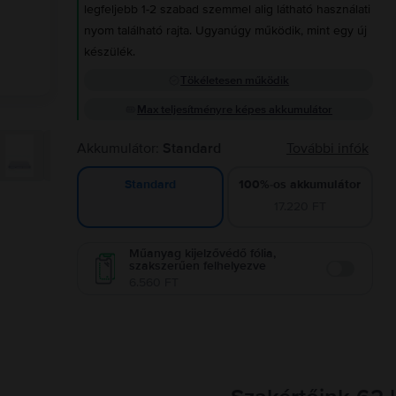
legfeljebb 1-2 szabad szemmel alig látható használati
nyom található rajta. Ugyanúgy működik, mint egy új
készülék.
Tökéletesen működik
Max teljesítményre képes akkumulátor
Akkumulátor:
Standard
További infók
100%-os akkumulátor
Standard
17.220 FT
Műanyag kijelzővédő fólia,
szakszerűen felhelyezve
Enable
6.560 FT