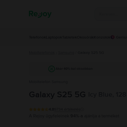
Telefonok
Laptopok
Tabletek
Okosórák
Konzolok
Geniu
Mobiltelefonok
Samsung
/
Galaxy S25 5G
/
Akár 40%-kal olcsóbban
Mobiltelefon Samsung
Galaxy S25 5G
Icy Blue, 12
4.8
9734
értékelés
A Rejoy ügyfeleinek
94%-a
ajánlja a terméket