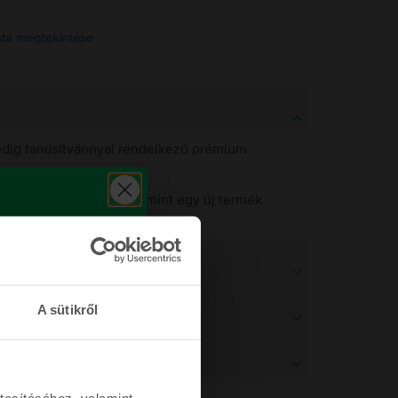
ista megtekintése
pedig tanúsítvánnyal rendelkező prémium
 működést biztosítsuk, mint egy új termék
működést.
A sütikről
tosításához, valamint