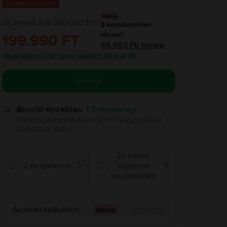
Az utolsó a készletről
Új termék ára: 287.000 FT
3
kamatmentes
részlet
199.990 FT
66.663
Ft
/
hónap
Megtakarítás az újhoz képest
:
87.010 Ft
Kosárba
Becsült kiszállítás:
1-3 munkanap
Csomagautomatába
:
490 FT
vagy
futárral
kiszállítva
990 FT
30 napos,
2 év garancia
ingyenes
❯
❯
visszaküldés
Áruhitel kalkulátor
részletek