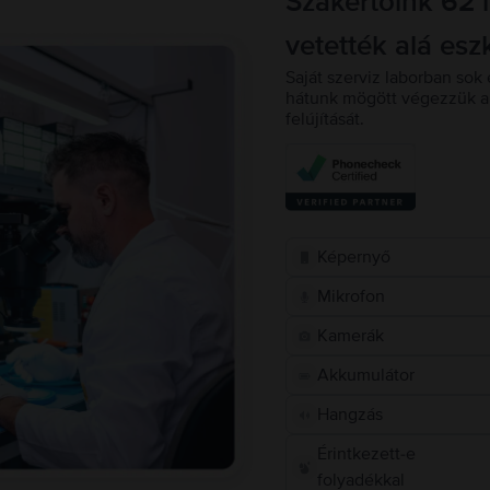
Szakértőink 62 
vetették alá esz
Saját szerviz laborban sok 
hátunk mögött végezzük a 
felújítását.
Képernyő
Mikrofon
Kamerák
Akkumulátor
Hangzás
Érintkezett-e
folyadékkal