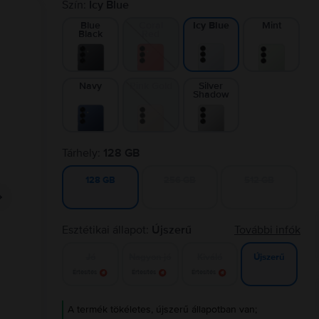
Szín:
Icy Blue
Blue
Coral
Mint
Icy Blue
Black
Red
Navy
Pink Gold
Silver
Shadow
Tárhely:
128 GB
256 GB
512 GB
128 GB
Esztétikai állapot:
Újszerű
További infók
Jó
Nagyon jó
Kiváló
Újszerű
Értesítés
Értesítés
Értesítés
A termék tökéletes, újszerű állapotban van;