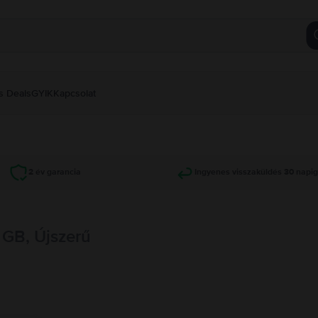
s Deals
GYIK
Kapcsolat
2 év garancia
Ingyenes visszaküldés 30 napi
8 GB, Újszerű