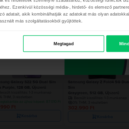
hez. Ezenkívül közösségi média-, hirdető- és elemező partner
zó adatait, akik kombinálhatják az adatokat más olyan adatokka
Hasonló termékek
sznált más szolgáltatásokból gyűjtöttek.
m a kupont
Megtagad
Mind
Az utolsó a készletről
Az utolsó a készl
ont a megrendelésemhez
sung Galaxy S22 5G Dual Sim
Samsung Galaxy Z Fold4 5G Dua
a Purple, 128 GB, Újszerű
Sim
ecsült kiszállítás:
1-3 munkanap
Graygreen, 512 GB, Újszerű
% THM, 3 részletben
Becsült kiszállítás:
1-3 munkanap
egtakarítás az újhoz képest: 87.010 Ft
0% THM, 3 részletben
.990 Ft
302.990 Ft
Kosárba
Kosárba