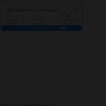
Próbáld ki a Geniust ingyen
Ingyenes
Exkluzív
Visszaküldés
szállítás
ajánlatok
60 nap
A csoport része