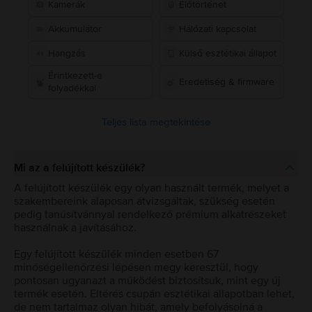
Kamerák
Előtörténet
Akkumulátor
Hálózati kapcsolat
Hangzás
Külső esztétikai állapot
Érintkezett-e
Eredetiség & firmware
folyadékkal
Teljes lista megtekintése
Mi az a felújított készülék?
A felújított készülék egy olyan használt termék, melyet a
szakembereink alaposan átvizsgáltak, szükség esetén
pedig tanúsítvánnyal rendelkező prémium alkatrészeket
használnak a javításához.
Egy felújított készülék minden esetben 67
minőségellenőrzési lépésen megy keresztül, hogy
pontosan ugyanazt a működést biztosítsuk, mint egy új
termék esetén. Eltérés csupán esztétikai állapotban lehet,
de nem tartalmaz olyan hibát, amely befolyásolná a