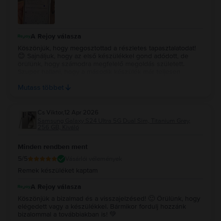
A Rejoy válasza
Köszönjük, hogy megosztottad a részletes tapasztalatodat!
😊 Sajnáljuk, hogy az első készülékkel gond adódott, de
örülünk, hogy számodra megfelelő megoldás született.
Szuper hallani, hogy a második készülék már teljesen
megfelel az elvárásaidnak, és eddig hibátlanul működik. 💚✨
Mutass többet
Köszönjük a bizalmadat és a türelmedet is!
Cs Viktor
,
12 Apr 2026
Samsung Galaxy S24 Ultra 5G Dual Sim, Titanium Grey,
256 GB, Kiváló
Minden rendben ment
5
/5
Vásárlói vélemények
Remek készüléket kaptam
A Rejoy válasza
Köszönjük a bizalmad és a visszajelzésed! 🙂 Örülünk, hogy
elégedett vagy a készülékkel. Bármikor fordulj hozzánk
bizalommal a továbbiakban is! 💚