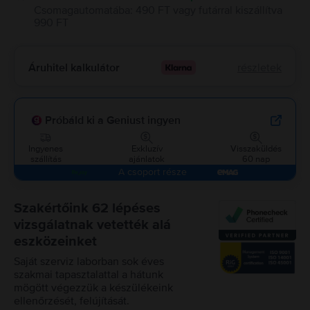
Csomagautomatába
:
490 FT
vagy
futárral kiszállítva
990 FT
Áruhitel kalkulátor
részletek
Próbáld ki a Geniust ingyen
Ingyenes
Exkluzív
Visszaküldés
szállítás
ajánlatok
60 nap
A csoport része
Szakértőink 62 lépéses
vizsgálatnak vetették alá
eszközeinket
Saját szerviz laborban sok éves
szakmai tapasztalattal a hátunk
mögött végezzük a készülékeink
ellenőrzését, felújítását.