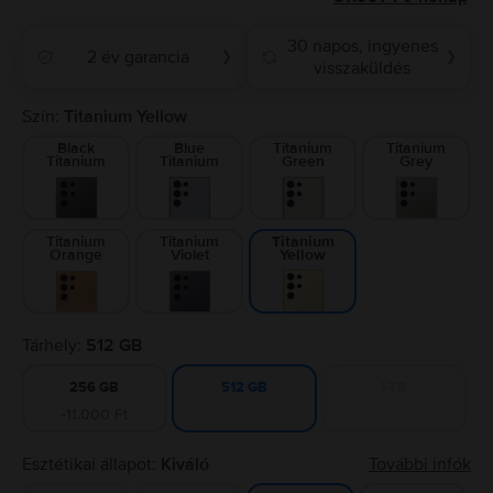
30 napos, ingyenes
2 év garancia
❯
❯
visszaküldés
Szín:
Titanium Yellow
Black
Blue
Titanium
Titanium
Titanium
Titanium
Green
Grey
Titanium
Titanium
Titanium
Orange
Violet
Yellow
Tárhely:
512 GB
256 GB
1 TB
512 GB
-11.000 Ft
Esztétikai állapot:
Kiváló
További infók