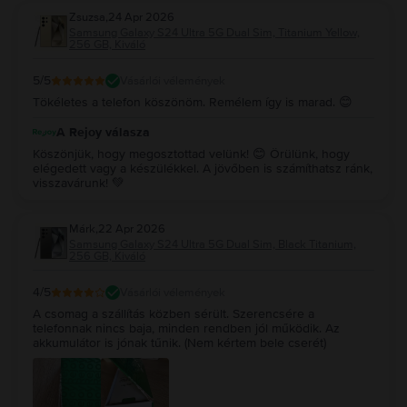
Zsuzsa
,
24 Apr 2026
Samsung Galaxy S24 Ultra 5G Dual Sim, Titanium Yellow,
256 GB, Kiváló
5
/5
Vásárlói vélemények
Tökéletes a telefon köszönöm. Remélem így is marad. 😊
A Rejoy válasza
Köszönjük, hogy megosztottad velünk! 😊 Örülünk, hogy
elégedett vagy a készülékkel. A jövőben is számíthatsz ránk,
visszavárunk! 💚
Márk
,
22 Apr 2026
Samsung Galaxy S24 Ultra 5G Dual Sim, Black Titanium,
256 GB, Kiváló
4
/5
Vásárlói vélemények
A csomag a szállítás közben sérült. Szerencsére a
telefonnak nincs baja, minden rendben jól működik. Az
akkumulátor is jónak tűnik. (Nem kértem bele cserét)