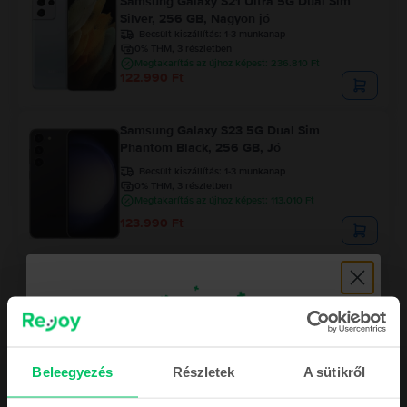
Samsung Galaxy S21 Ultra 5G Dual Sim
Silver, 256 GB, Nagyon jó
Becsült kiszállítás:
1-3 munkanap
0% THM, 3 részletben
Megtakarítás az újhoz képest: 236.810 Ft
122.990 Ft
Samsung Galaxy S23 5G Dual Sim
Phantom Black, 256 GB, Jó
Becsült kiszállítás:
1-3 munkanap
0% THM, 3 részletben
Megtakarítás az újhoz képest: 113.010 Ft
123.990 Ft
Beleegyezés
Részletek
A sütikről
Leírás