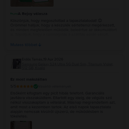
A Rejoy válasza
Köszönjük, hogy megosztottad a tapasztalatodat! 😊
Örömmel halljuk, hogy a készülék sértetlenül megérkezett,
és minden megfelelően működik, beleértve az akkumulátort
is. Sajnáljuk, hogy a csomagolás a szállítás során sérült,
elnézésed kérjük ennek kapcsán. Kollégánk felveszi veled a
kapcsolatot a doboz kapcsán, hogy amennyiben szükséged
Mutass többet
lenne egy sértetlenre, tudjuk számodra biztosítani azt🤗
Köszönjük a visszajelzést, és jó használatot kívánunk! 💚✨
Erdős Tamás
,
19 Apr 2026
Samsung Galaxy S24 Ultra 5G Dual Sim, Titanium Violet,
512 GB, Kiváló
Ez most makulátlan
5
/5
Vásárlói vélemények
Elsőként kifogtam egy picit hibás telefont. Garanciális
javításra visszaküldtem. Eltartott egy ideig, de végülis szó
nélkül visszakaptam a vételárat. Másnap megrendeltem azt,
amit most a kezemben tartok. Az első napok tapasztalata
alapján nemcsak kívülről újszerű, de működésben is
tökéletes.