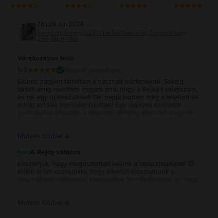
Zoli
,
24 Jun 2026
Samsung Galaxy S24 Ultra 5G Dual Sim, Titanium Grey,
256 GB, Kiváló
Várakozáson felül
5
/5
Vásárlói vélemények
Eleinte nagyon tartottam a használt telefonoktól. Sokáig
tartott amíg rávettem magam arra, hogy a Rejoy-t válasszam,
és ne egy új készüléket! Pár napja kaptam meg a telefont és
eddig azt kell mondjam hibátlan! Egy igényes dobozba
csomagolva érkezett, a kibontási élmény abszolút megvolt!
Mintha egy új készüléket kaptam volna. A telefon kívūl belül
tökéletes állapotban van. Ha ez így is marad, akkor ez a
Mutass többet
legracionálisabb választás. Csak ajánlani tudom!
A Rejoy válasza
Köszönjük, hogy megosztottad velünk a tapasztalatodat! 😊
Külön öröm számunkra, hogy sikerült eloszlatnunk a
használt készülékekkel kapcsolatos fenntartásaidat, és hogy
a telefon, valamint a kibontási élmény is elnyerte a
tetszésedet. Köszönjük az ajánlást, és reméljük, hogy
Mutass többet
hosszú ideig elégedetten használod a készüléket. 💚✨