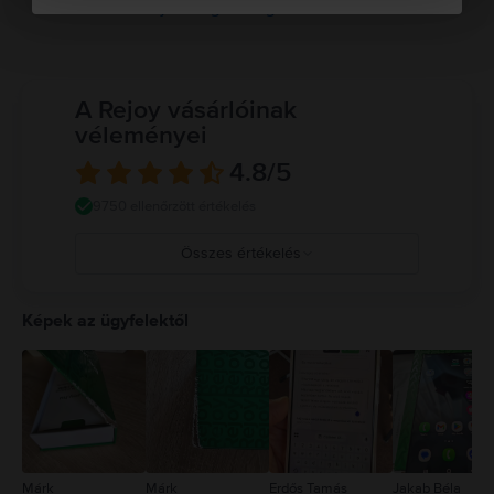
Tulajdonságok megtekintése
A Rejoy vásárlóinak
véleményei
4.8
/5
9750 ellenőrzött értékelés
Összes értékelés
5
4
Képek az ügyfelektől
3
2
1
Márk
Márk
Erdős Tamás
Jakab Béla