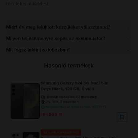
tökéletes működést.
Miért éri meg felújított készüléket választanod?
Milyen teljesítményre képes az akkumulátor?
Mit fogsz találni a dobozban?
Hasonló termékek
Samsung Galaxy S24 5G Dual Sim
Onyx Black, 128 GB, Kiváló
Becsült kiszállítás:
1-3 munkanap
0% THM, 3 részletben
Megtakarítás az újhoz képest: 97.510 Ft
154.990 Ft
Az utolsó a készletről