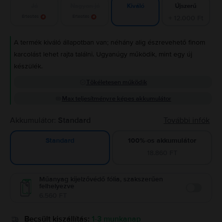
Jó
Nagyon jó
Újszerű
Kiváló
Értesítés
Értesítés
+ 12.000 Ft
A termék kiváló állapotban van; néhány alig észrevehető finom
karcolást lehet rajta találni. Ugyanúgy működik, mint egy új
készülék.
Tökéletesen működik
Max teljesítményre képes akkumulátor
Akkumulátor:
Standard
További infók
100%-os akkumulátor
Standard
18.860 FT
Műanyag kijelzővédő fólia, szakszerűen
felhelyezve
Enable
6.560 FT
Becsült kiszállítás:
1-3 munkanap