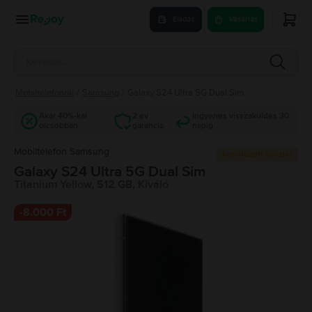
Eladás
Vásárlás
Mobiltelefonok
/
Samsung
/
Galaxy S24 Ultra 5G Dual Sim
Akár 40%-kal
2 év
Ingyenes visszaküldés 30
olcsóbban
garancia
napig
Mobiltelefon Samsung
Korlátozott készlet
Galaxy S24 Ultra 5G Dual Sim
Titanium Yellow, 512 GB, Kiváló
-
8.000 Ft