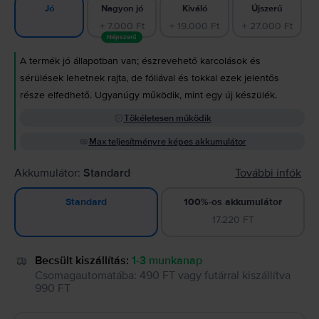
Nagyon jó
Kiváló
Újszerű
Jó
+ 7.000 Ft
+ 19.000 Ft
+ 27.000 Ft
Népszerű
A termék jó állapotban van; észrevehető karcolások és
sérülések lehetnek rajta, de fóliával és tokkal ezek jelentős
része elfedhető. Ugyanúgy működik, mint egy új készülék.
Tökéletesen működik
Max teljesítményre képes akkumulátor
Akkumulátor:
Standard
További infók
100%-os akkumulátor
Standard
17.220 FT
Becsült kiszállítás:
1-3 munkanap
Csomagautomatába
:
490 FT
vagy
futárral kiszállítva
990 FT