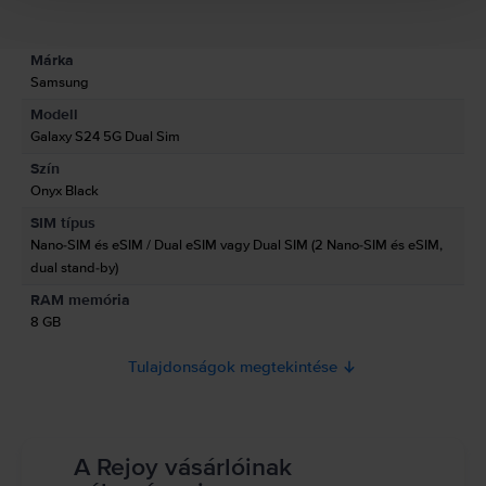
Termékbiztonsági információk
Adatok
Márka
Gyártói információk
Samsung
Modell
A felelős személy elérhetőségei
Galaxy S24 5G Dual Sim
Szín
Termékbiztonsági információk
Onyx Black
Információk a termékre vonatkozó biztonsági figyelmeztetésekről.
SIM típus
Olvasd el a kézikönyvet.
Nano-SIM és eSIM / Dual eSIM vagy Dual SIM (2 Nano-SIM és eSIM,
dual stand-by)
RAM memória
8 GB
Tulajdonságok megtekintése
A Rejoy vásárlóinak