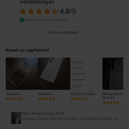
véleményei
4.8
/5
9750 ellenőrzött értékelés
Összes értékelés
5
4
Képek az ügyfelektől
3
2
1
Szabolcs
Szabolcs
Varjassy Csaba
Balogh Barbara
Mónika
Nyáry Mihály
,
02 Apr 2026
Samsung Galaxy S24 5G Dual Sim, Onyx Black, 256 GB, Jó