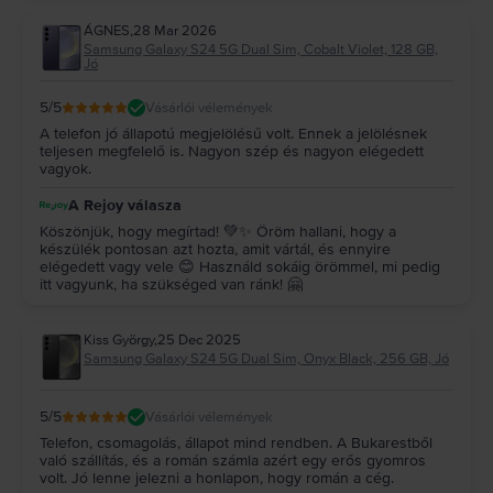
ÁGNES
,
28 Mar 2026
Samsung Galaxy S24 5G Dual Sim, Cobalt Violet, 128 GB,
Jó
5
/5
Vásárlói vélemények
A telefon jó állapotú megjelölésű volt. Ennek a jelölésnek
teljesen megfelelő is. Nagyon szép és nagyon elégedett
vagyok.
A Rejoy válasza
Köszönjük, hogy megírtad! 💚✨ Öröm hallani, hogy a
készülék pontosan azt hozta, amit vártál, és ennyire
elégedett vagy vele 😊 Használd sokáig örömmel, mi pedig
itt vagyunk, ha szükséged van ránk! 🤗
Kiss György
,
25 Dec 2025
Samsung Galaxy S24 5G Dual Sim, Onyx Black, 256 GB, Jó
5
/5
Vásárlói vélemények
Telefon, csomagolás, állapot mind rendben. A Bukarestből
való szállítás, és a román számla azért egy erős gyomros
volt. Jó lenne jelezni a honlapon, hogy román a cég.