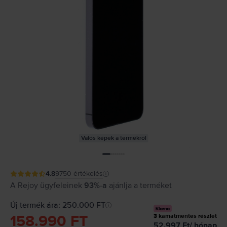
Valós képek a termékről
4.8
9750
értékelés
A Rejoy ügyfeleinek
93%-a
ajánlja a terméket
Új termék ára: 250.000 FT
158.990 FT
3
kamatmentes részlet
52.997
Ft
/
hónap