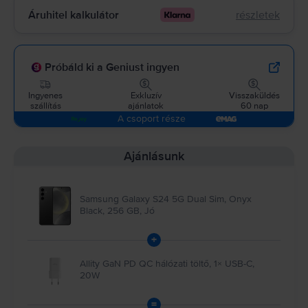
Áruhitel kalkulátor
részletek
Próbáld ki a Geniust ingyen
Ingyenes
Exkluzív
Visszaküldés
szállítás
ajánlatok
60 nap
A csoport része
Ajánlásunk
Samsung Galaxy S24 5G Dual Sim, Onyx
Black, 256 GB, Jó
+
Allity GaN PD QC hálózati töltő, 1× USB-C,
20W
=