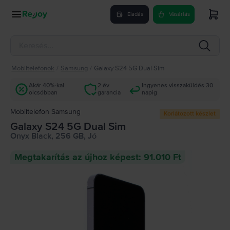
Eladás
Vásárlás
Mobiltelefonok
/
Samsung
/
Galaxy S24 5G Dual Sim
Akár 40%-kal
2 év
Ingyenes visszaküldés 30
olcsóbban
garancia
napig
Mobiltelefon Samsung
Korlátozott készlet
Galaxy S24 5G Dual Sim
Onyx Black, 256 GB, Jó
Megtakarítás az újhoz képest: 91.010 Ft