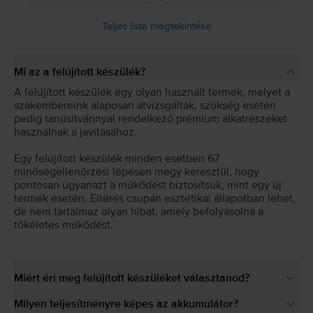
Teljes lista megtekintése
Mi az a felújított készülék?
A felújított készülék egy olyan használt termék, melyet a
szakembereink alaposan átvizsgáltak, szükség esetén
pedig tanúsítvánnyal rendelkező prémium alkatrészeket
használnak a javításához.
Egy felújított készülék minden esetben 67
minőségellenőrzési lépésen megy keresztül, hogy
pontosan ugyanazt a működést biztosítsuk, mint egy új
termék esetén. Eltérés csupán esztétikai állapotban lehet,
de nem tartalmaz olyan hibát, amely befolyásolná a
tökéletes működést.
Miért éri meg felújított készüléket választanod?
Milyen teljesítményre képes az akkumulátor?