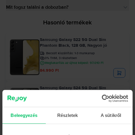
Mit fogsz találni a dobozban?
Hasonló termékek
Samsung Galaxy S22 5G Dual Sim
Phantom Black, 128 GB, Nagyon jó
Becsült kiszállítás:
1-3 munkanap
0% THM, 3 részletben
Megtakarítás az újhoz képest: 97.010 Ft
84.990 Ft
Samsung Galaxy S24 5G Dual Sim
Onyx Black, 128 GB, Kiváló
Becsült kiszállítás:
1-3 munkanap
0% THM, 3 részletben
Megtakarítás az újhoz képest: 97.510 Ft
Beleegyezés
Részletek
A sütikről
154.990 Ft