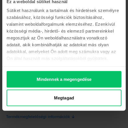
Az utolsó a készletről
Ez a weboldal sütiket használ
Samsung Galaxy S21 5G Dual Sim
Sütiket használunk a tartalmak és hirdetések személyre
White, 256 GB, Újszerű
szabásához, közösségi funkciók biztosításához,
Becsült kiszállítás:
1-3 munkanap
0% THM, 3 részletben
valamint weboldalforgalmunk elemzéséhez. Ezenkívül
Megtakarítás az újhoz képest: 294.010 Ft
105.990 Ft
közösségi média-, hirdető- és elemező partnereinkkel
megosztjuk az Ön weboldalhasználatra vonatkozó
adatait, akik kombinálhatják az adatokat más olyan
adatokkal, amelyeket Ön adott meg számukra vagy az
Ön által használt más szolgáltatásokból gyűjtöttek.
Mindennek a megengedése
Leírás
Mobiltelefon Samsung Galaxy S24 5G Dual Sim, Onyx Black, 256 GB,
Jó
Megtagad
Mutass többet
Termékmegfelelőségi információk