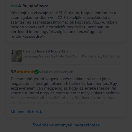
A Rejoy válasza
Köszönjük a visszajelzést! 💚 Örülünk, hogy a telefon és a
csomagolás rendben volt 😊 Értékeljük a javaslatodat a
szállítási és számlázási információk kapcsán, ÁSZF-ünkben
minden vonatkozó információt megtalálsz, azonban ha
kérdésed lenne, ügyfélszolgálatunk készséggel áll
rendelkezésedre✨
Krivarics Imre
,
28 Nov 2025
Samsung Galaxy S24 5G Dual Sim, Marble Gray, 128 GB, Jó
5
/5
Vásárlói vélemények
Teljesen elégedett vagyok a készülékkel. Nálam a jónál
magasabb minőségű, teljesen hibátlan és karcmentes. Egy
észrevételem van mégpedig az hogy az értékesítésnél fel
kellene tüntetni hogy az adott telefont melyik piacra szánták.
Az általam vásárolt készüléket pl. USA piacra szánták így a
beállításoknál vannak olyan funkciók amelyeknek a
megnevezése nem lesz magyar nyelvű. Engem mondjuk
Mutass többet
nem zavar de lehet olyan vevő akinek ez is fontos.
További vélemények megtekintése