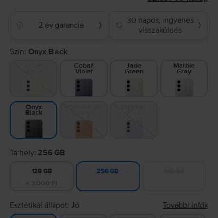
30 napos, ingyenes
2 év garancia
❯
❯
visszaküldés
Szín:
Onyx Black
Amber
Cobalt
Jade
Marble
Yellow
Violet
Green
Gray
Sandstone
Sapphire
Onyx
Orange
Blue
Black
Tárhely:
256 GB
128 GB
512 GB
256 GB
+ 3.000 Ft
Esztétikai állapot:
Jó
További infók