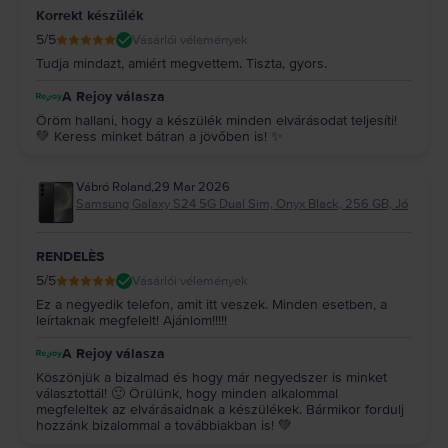
Korrekt készülék
5
/5
Vásárlói vélemények
Tudja mindazt, amiért megvettem. Tiszta, gyors.
A Rejoy válasza
Öröm hallani, hogy a készülék minden elvárásodat teljesíti!
💚 Keress minket bátran a jövőben is! ✨
Vábró Roland
,
29 Mar 2026
Samsung Galaxy S24 5G Dual Sim, Onyx Black, 256 GB, Jó
RENDELÈS
5
/5
Vásárlói vélemények
Ez a negyedik telefon, amit itt veszek. Minden esetben, a
leírtaknak megfelelt! Ajánlom!!!!!
A Rejoy válasza
Köszönjük a bizalmad és hogy már negyedszer is minket
választottál! 🙂 Örülünk, hogy minden alkalommal
megfeleltek az elvárásaidnak a készülékek. Bármikor fordulj
hozzánk bizalommal a továbbiakban is! 💚