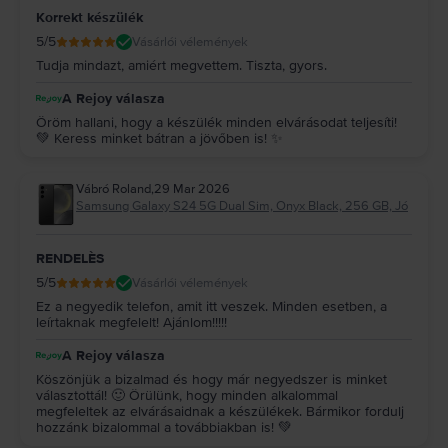
Korrekt készülék
5
/5
Vásárlói vélemények
Tudja mindazt, amiért megvettem. Tiszta, gyors.
A Rejoy válasza
Öröm hallani, hogy a készülék minden elvárásodat teljesíti!
💚 Keress minket bátran a jövőben is! ✨
Vábró Roland
,
29 Mar 2026
Samsung Galaxy S24 5G Dual Sim, Onyx Black, 256 GB, Jó
RENDELÈS
5
/5
Vásárlói vélemények
Ez a negyedik telefon, amit itt veszek. Minden esetben, a
leírtaknak megfelelt! Ajánlom!!!!!
A Rejoy válasza
Köszönjük a bizalmad és hogy már negyedszer is minket
választottál! 🙂 Örülünk, hogy minden alkalommal
megfeleltek az elvárásaidnak a készülékek. Bármikor fordulj
hozzánk bizalommal a továbbiakban is! 💚