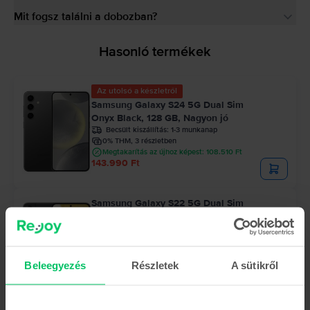
Mit fogsz találni a dobozban?
Hasonló termékek
Az utolsó a készletről
Samsung Galaxy S24 5G Dual Sim
Onyx Black, 128 GB, Nagyon jó
Becsült kiszállítás:
1-3 munkanap
0% THM, 3 részletben
Megtakarítás az újhoz képest: 108.510 Ft
143.990 Ft
Samsung Galaxy S22 5G Dual Sim
Phantom Black, 128 GB, Nagyon jó
Becsült kiszállítás:
1-3 munkanap
0% THM, 3 részletben
Megtakarítás az újhoz képest: 97.010 Ft
Beleegyezés
Részletek
A sütikről
84.990 Ft