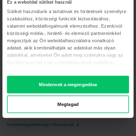
Ez a weboldal sütiket használ
Az utolsó a készletről
Samsung Galaxy S21 5G Dual Sim
Sütiket használunk a tartalmak és hirdetések személyre
Gray, 128 GB, Nagyon jó
szabásához, közösségi funkciók biztosításához,
Becsült kiszállítás:
1-3 munkanap
0% THM, 3 részletben
valamint weboldalforgalmunk elemzéséhez. Ezenkívül
Megtakarítás az újhoz képest: 153.410 Ft
közösségi média-, hirdető- és elemező partnereinkkel
70.990 Ft
megosztjuk az Ön weboldalhasználatra vonatkozó
adatait, akik kombinálhatják az adatokat más olyan
adatokkal, amelyeket Ön adott meg számukra vagy az
Ön által használt más szolgáltatásokból gyűjtöttek.
Mindennek a megengedése
Leírás
Mobiltelefon Samsung Galaxy S24 5G Dual Sim, Marble Gray, 256 GB,
Jó
Megtagad
Mutass többet
Termékmegfelelőségi információk