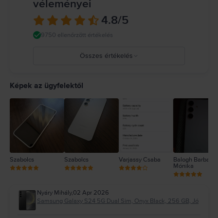
véleményei
4.8
/5
9750 ellenőrzött értékelés
Összes értékelés
5
4
Képek az ügyfelektől
3
2
1
Szabolcs
Szabolcs
Varjassy Csaba
Balogh Barbara
Mónika
Nyáry Mihály
,
02 Apr 2026
Samsung Galaxy S24 5G Dual Sim, Onyx Black, 256 GB, Jó