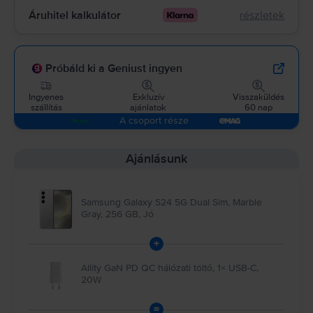
Áruhitel kalkulátor
részletek
Próbáld ki a Geniust ingyen
Ingyenes
Exkluzív
Visszaküldés
szállítás
ajánlatok
60 nap
A csoport része
Ajánlásunk
Samsung Galaxy S24 5G Dual Sim, Marble
Gray, 256 GB, Jó
+
Allity GaN PD QC hálózati töltő, 1× USB-C,
20W
=