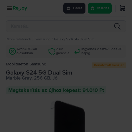
Eladás
Vásárlás
Mobiltelefonok
/
Samsung
/
Galaxy S24 5G Dual Sim
Akár 40%-kal
2 év
Ingyenes visszaküldés 30
olcsóbban
garancia
napig
Mobiltelefon Samsung
Korlátozott készlet
Galaxy S24 5G Dual Sim
Marble Gray, 256 GB, Jó
Megtakarítás az újhoz képest: 91.010 Ft