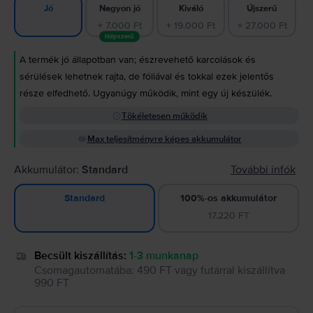
Nagyon jó
Kiváló
Újszerű
Jó
+ 7.000 Ft
+ 19.000 Ft
+ 27.000 Ft
Népszerű
A termék jó állapotban van; észrevehető karcolások és
sérülések lehetnek rajta, de fóliával és tokkal ezek jelentős
része elfedhető. Ugyanúgy működik, mint egy új készülék.
Tökéletesen működik
Max teljesítményre képes akkumulátor
Akkumulátor:
Standard
További infók
100%-os akkumulátor
Standard
17.220 FT
Becsült kiszállítás:
1-3 munkanap
Csomagautomatába
:
490 FT
vagy
futárral kiszállítva
990 FT