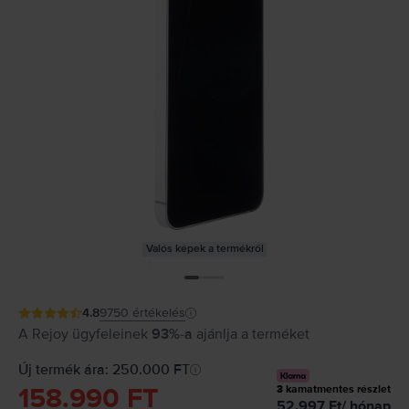
Valós képek a termékről
4.8
9750
értékelés
A Rejoy ügyfeleinek
93%-a
ajánlja a terméket
Új termék ára: 250.000 FT
158.990 FT
3
kamatmentes részlet
52.997
Ft
/
hónap