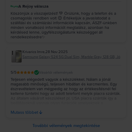
A Rejoy válasza
Köszönjük a visszajelzést! 💚 Örülünk, hogy a telefon és a
csomagolás rendben volt 😊 Értékeljük a javaslatodat a
szállítási és számlázási információk kapcsán, ÁSZF-ünkben
minden vonatkozó információt megtalálsz, azonban ha
kérdésed lenne, ügyfélszolgálatunk készséggel áll
rendelkezésedre✨
Krivarics Imre
,
28 Nov 2025
Samsung Galaxy S24 5G Dual Sim, Marble Gray, 128 GB, Jó
5
/5
Vásárlói vélemények
Teljesen elégedett vagyok a készülékkel. Nálam a jónál
magasabb minőségű, teljesen hibátlan és karcmentes. Egy
észrevételem van mégpedig az hogy az értékesítésnél fel
kellene tüntetni hogy az adott telefont melyik piacra szánták.
Az általam vásárolt készüléket pl. USA piacra szánták így a
beállításoknál vannak olyan funkciók amelyeknek a
megnevezése nem lesz magyar nyelvű. Engem mondjuk
Mutass többet
nem zavar de lehet olyan vevő akinek ez is fontos.
További vélemények megtekintése