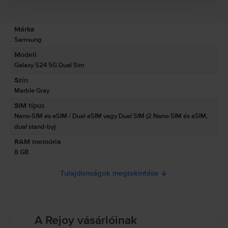
Termékbiztonsági információk
Adatok
Márka
Gyártói információk
Samsung
Modell
A felelős személy elérhetőségei
Galaxy S24 5G Dual Sim
Szín
Termékbiztonsági információk
Marble Gray
Információk a termékre vonatkozó biztonsági figyelmeztetésekről.
SIM típus
Olvasd el a kézikönyvet.
Nano-SIM és eSIM / Dual eSIM vagy Dual SIM (2 Nano-SIM és eSIM,
dual stand-by)
RAM memória
8 GB
Tulajdonságok megtekintése
A Rejoy vásárlóinak