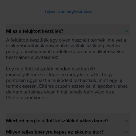
Teljes lista megtekintése
Mi az a felújított készülék?
A felújított készülék egy olyan használt termék, melyet a
szakembereink alaposan átvizsgáltak, szükség esetén
pedig tanúsítvánnyal rendelkező prémium alkatrészeket
használnak a javításához.
Egy felújított készülék minden esetben 67
minőségellenőrzési lépésen megy keresztül, hogy
pontosan ugyanazt a működést biztosítsuk, mint egy új
termék esetén. Eltérés csupán esztétikai állapotban lehet,
de nem tartalmaz olyan hibát, amely befolyásolná a
tökéletes működést.
Miért éri meg felújított készüléket választanod?
Milyen teljesítményre képes az akkumulátor?