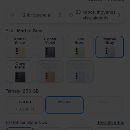
30 napos, ingyenes
2 év garancia
❯
❯
visszaküldés
Szín:
Marble Gray
Amber
Cobalt
Jade
Marble
Yellow
Violet
Green
Gray
Onyx
Sandstone
Sapphire
Black
Orange
Blue
Tárhely:
256 GB
128 GB
512 GB
256 GB
+ 3.000 Ft
Esztétikai állapot:
Jó
További infók