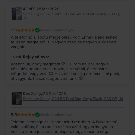
ÁGNES
,
28 Mar 2026
Samsung Galaxy S24 5G Dual Sim, Cobalt Violet, 128 GB,
Jó
5
/5
Vásárlói vélemények
A telefon jó állapotú megjelölésű volt. Ennek a jelölésnek
teljesen megfelelő is. Nagyon szép és nagyon elégedett
vagyok.
A Rejoy válasza
Köszönjük, hogy megírtad! 💚✨ Öröm hallani, hogy a
készülék pontosan azt hozta, amit vártál, és ennyire
elégedett vagy vele 😊 Használd sokáig örömmel, mi pedig
itt vagyunk, ha szükséged van ránk! 🤗
Kiss György
,
25 Dec 2025
Samsung Galaxy S24 5G Dual Sim, Onyx Black, 256 GB, Jó
5
/5
Vásárlói vélemények
Telefon, csomagolás, állapot mind rendben. A Bukarestből
való szállítás, és a román számla azért egy erős gyomros
volt. Jó lenne jelezni a honlapon, hogy román a cég.