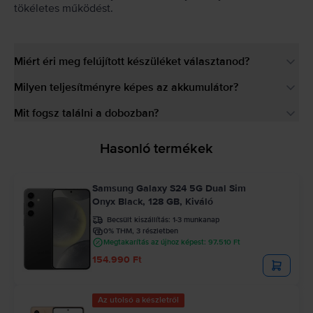
tökéletes működést.
Miért éri meg felújított készüléket választanod?
Milyen teljesítményre képes az akkumulátor?
Mit fogsz találni a dobozban?
Hasonló termékek
Samsung Galaxy S24 5G Dual Sim
Onyx Black, 128 GB, Kiváló
Becsült kiszállítás:
1-3 munkanap
0% THM, 3 részletben
Megtakarítás az újhoz képest: 97.510 Ft
154.990 Ft
Az utolsó a készletről