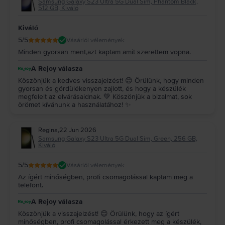
Samsung Galaxy S23 Ultra 5G Dual Sim, Phantom Black,
512 GB, Kiváló
Kiváló
5
/5
Vásárlói vélemények
Minden gyorsan ment,azt kaptam amit szerettem vopna.
A Rejoy válasza
Köszönjük a kedves visszajelzést! 😊 Örülünk, hogy minden
gyorsan és gördülékenyen zajlott, és hogy a készülék
megfelelt az elvárásaidnak. 💚 Köszönjük a bizalmat, sok
örömet kívánunk a használatához! ✨
Regina
,
22 Jun 2026
Samsung Galaxy S23 Ultra 5G Dual Sim, Green, 256 GB,
Kiváló
5
/5
Vásárlói vélemények
Az ígért minőségben, profi csomagolással kaptam meg a
telefont.
A Rejoy válasza
Köszönjük a visszajelzést! 😊 Örülünk, hogy az ígért
minőségben, profi csomagolással érkezett meg a készülék,