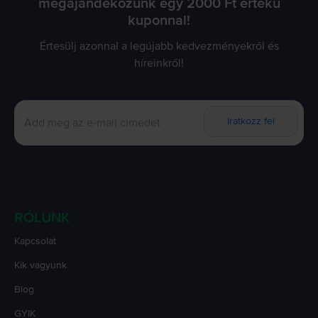
megajándékozunk egy 2000 Ft értékű
kuponnal!
Értesülj azonnal a legújabb kedvezményekről és
híreinkről!
Iratkozz fel
RÓLUNK
Kapcsolat
Kik vagyunk
Blog
GYIK