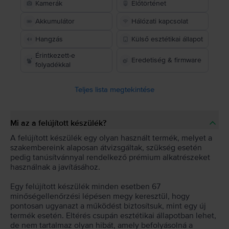
Kamerák
Előtörténet
Akkumulátor
Hálózati kapcsolat
Hangzás
Külső esztétikai állapot
Érintkezett-e
Eredetiség & firmware
folyadékkal
Teljes lista megtekintése
Mi az a felújított készülék?
A felújított készülék egy olyan használt termék, melyet a
szakembereink alaposan átvizsgáltak, szükség esetén
pedig tanúsítvánnyal rendelkező prémium alkatrészeket
használnak a javításához.
Egy felújított készülék minden esetben 67
minőségellenőrzési lépésen megy keresztül, hogy
pontosan ugyanazt a működést biztosítsuk, mint egy új
termék esetén. Eltérés csupán esztétikai állapotban lehet,
de nem tartalmaz olyan hibát, amely befolyásolná a