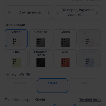
30 napos, ingyenes
2 év garancia
❯
❯
visszaküldés
Szín:
Cream
Graphite
Green
Lavender
Cream
Lime
Phantom
Red
Sky Blue
Black
Tárhely:
512 GB
256 GB
1 TB
512 GB
Esztétikai állapot:
Kiváló
További infók