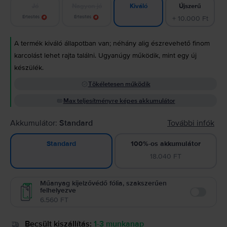
Jó
Nagyon jó
Újszerű
Kiváló
Értesítés
Értesítés
+ 10.000 Ft
A termék kiváló állapotban van; néhány alig észrevehető finom
karcolást lehet rajta találni. Ugyanúgy működik, mint egy új
készülék.
Tökéletesen működik
Max teljesítményre képes akkumulátor
Akkumulátor:
Standard
További infók
100%-os akkumulátor
Standard
18.040 FT
Műanyag kijelzővédő fólia, szakszerűen
felhelyezve
Enable
6.560 FT
Becsült kiszállítás:
1-3 munkanap