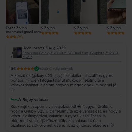
Eszes Zoltán
V.Zoltán
V.Zoltán
V.Zoltán
eszesvas@gmail.com
Hock József
,
05 Aug 2026
Samsung Galaxy S23 Ultra 5G Dual Sim, Graphite, 512 GB,
Kiváló
5
/5
Vásárlói vélemények
A készülék (galaxy s23 ultra) makulátlan, a szállítás gyors
pontos, minden kifogástalanul működik, felülmúlta a
várakozásaimat, ajánlom nagyon mindenkinek, mindenki jól
jár
A Rejoy válasza
Köszönjük szépen a visszajelzésed! 🤩 Nagyon örülünk,
hogy a Galaxy S23 Ultra felülmúlta az elvárásaidat, és hogy a
készülék állapotával, valamint a gyors kiszállítással is
elégedett voltál. 📦 Köszönjük az ajánlásodat és a
bizalmadat, sok örömet kívánunk az új készülékedhez! 💚