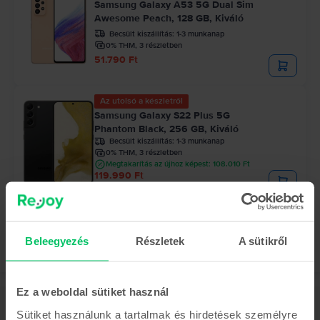
Samsung Galaxy A53 5G Dual Sim
Awesome Peach, 128 GB, Kiváló
Becsült kiszállítás:
1-3 munkanap
0% THM, 3 részletben
51.790 Ft
Az utolsó a készletről
Samsung Galaxy S22 Plus 5G
Phantom Black, 256 GB, Kiváló
Becsült kiszállítás:
1-3 munkanap
0% THM, 3 részletben
Megtakarítás az újhoz képest: 108.010 Ft
119.990 Ft
Beleegyezés
Részletek
A sütikről
Ez a weboldal sütiket használ
Leírás
Sütiket használunk a tartalmak és hirdetések személyre