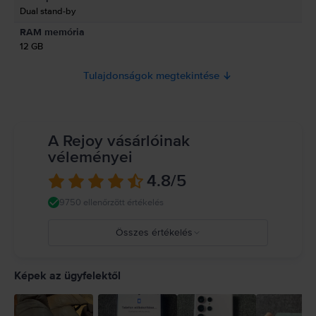
okostelefon, amely ötvözi a legmodernebb technológiát és a kiváló
Olvasd el a kézikönyvet.
Dual stand-by
kialakítást. Megvásárolhatja a Flipnél alacsonyabb áron a szokásos kedvenc
előnyeivel, beleértve a garanciát, az ingyenes visszaküldést és a
RAM memória
részletfizetés lehetőségét.
12 GB
Tulajdonságok megtekintése
A Rejoy vásárlóinak
véleményei
4.8
/5
9750 ellenőrzött értékelés
Összes értékelés
5
4
Képek az ügyfelektől
3
2
1