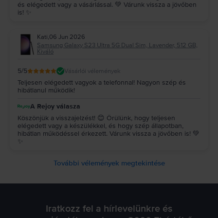
és elégedett vagy a vásárlással. 💚 Várunk vissza a jövőben
is! ✨
Kati
,
06 Jun 2026
Samsung Galaxy S23 Ultra 5G Dual Sim, Lavender, 512 GB,
Kiváló
5
/5
Vásárlói vélemények
Teljesen elégedett vagyok a telefonnal! Nagyon szép és
hibátlanul működik!
A Rejoy válasza
Köszönjük a visszajelzést! 😊 Örülünk, hogy teljesen
elégedett vagy a készülékkel, és hogy szép állapotban,
hibátlan működéssel érkezett. Várunk vissza a jövőben is! 💚
✨
További vélemények megtekintése
Iratkozz fel a hírlevelünkre és