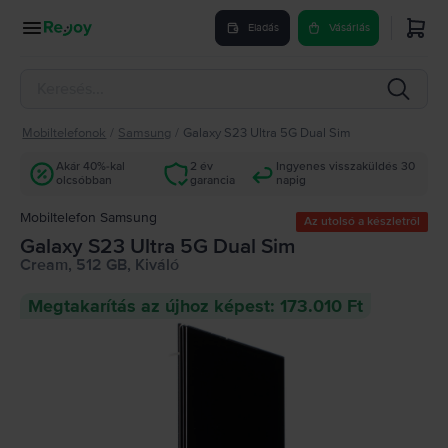
Eladás
Vásárlás
Mobiltelefonok
/
Samsung
/
Galaxy S23 Ultra 5G Dual Sim
Akár 40%-kal
2 év
Ingyenes visszaküldés 30
olcsóbban
garancia
napig
Mobiltelefon Samsung
Az utolsó a készletről
Galaxy S23 Ultra 5G Dual Sim
Cream, 512 GB, Kiváló
Megtakarítás az újhoz képest: 173.010 Ft