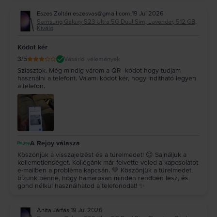
Eszes Zoltán eszesvas@gmail.com
,
19 Jul 2026
Samsung Galaxy S23 Ultra 5G Dual Sim, Lavender, 512 GB,
Kiváló
Kódot kér
3
/5
Vásárlói vélemények
Sziasztok. Még mindig várom a QR- kódot hogy tudjam
használni a telefont. Valami kódot kér, hogy indítható legyen
a telefon.
A Rejoy válasza
Köszönjük a visszajelzést és a türelmedet! 😊 Sajnáljuk a
kellemetlenséget. Kollégánk már felvette veled a kapcsolatot
e-mailben a probléma kapcsán. 💚 Köszönjük a türelmedet,
bízunk benne, hogy hamarosan minden rendben lesz, és
gond nélkül használhatod a telefonodat! ✨
Anita Járfás
,
19 Jul 2026