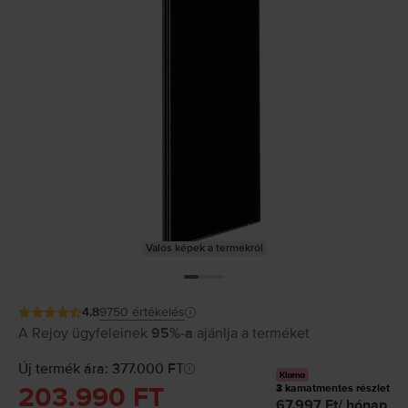
Valós képek a termékről
4.8
9750
értékelés
A Rejoy ügyfeleinek
95%-a
ajánlja a terméket
Új termék ára: 377.000 FT
203.990 FT
3
kamatmentes részlet
67.997
Ft
/
hónap